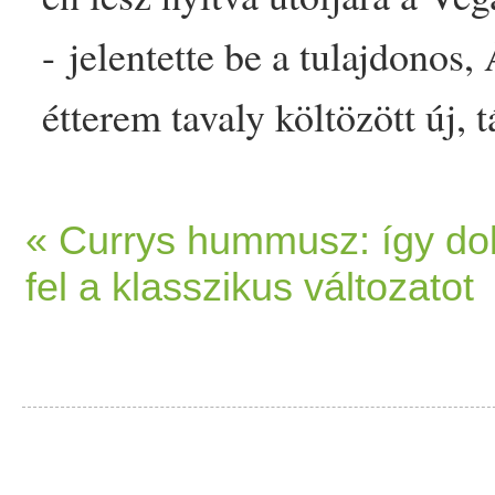
- jelentette be a tulajdonos
étterem
tavaly költözött új, 
hogy a főzőkurzusokat kény
Utóbbiakra a bezárást követő
« Currys hummusz: így do
fel a klasszikus változatot
Finoman szólva is kevés az 
étterem
, ahol… The post Be
célpontja, a
Vega
neeta Home