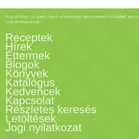
Vegetáriánus receptek, hírek a húsmentes gasztronómia világából; messze 
vegetáriánusoknak.
Receptek
Hírek
Éttermek
Blogok
Könyvek
Katalógus
Kedvencek
Kapcsolat
Részletes keresés
Letöltések
Jogi nyilatkozat