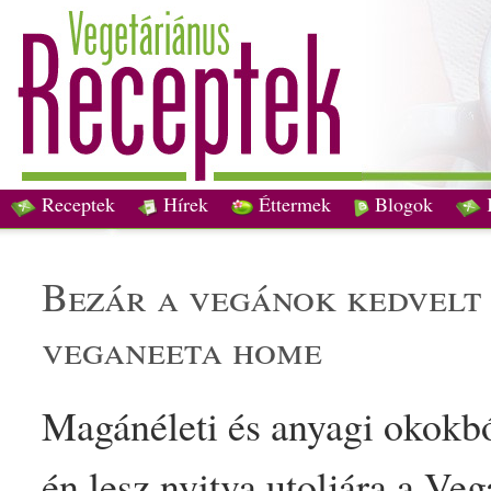
Receptek
Hírek
Éttermek
Blogok
bezár a
vegán
ok kedvelt 
vega
neeta home
Magán
élet
i és anyagi okokb
én lesz nyitva utoljára a
Veg