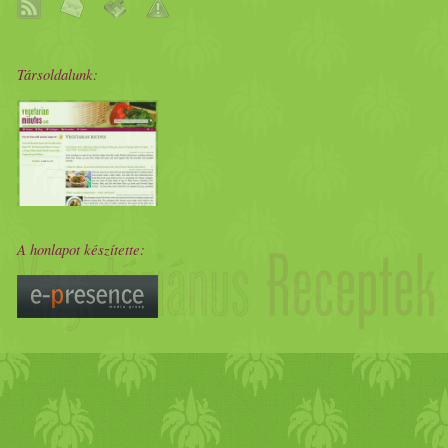
Társoldalunk:
A honlapot készítette: