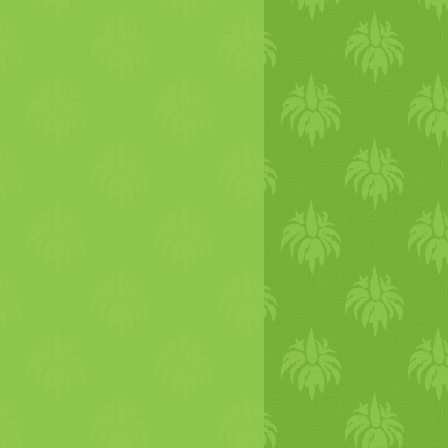
at daráljuk, pürésítsük robotgépben. nagy
n lenne az igazi, dehát..