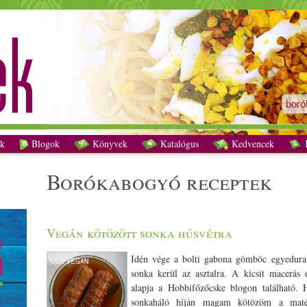
borókabogyó receptek - Vegetáriánus receptek
k
Blogok
Könyvek
Katalógus
Kedvencek
K
borókabogyó receptek
Vegán kötözött sonka húsvétra
Idén vége a bolti gabona gömböc egyedura
sonka kerül az asztalra. A kicsit macerás 
alapja a Hobbifőzőcske blogon található. H
sonkaháló híján magam kötözöm a matéri