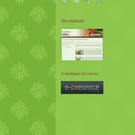
Társoldalunk:
A honlapot készítette: