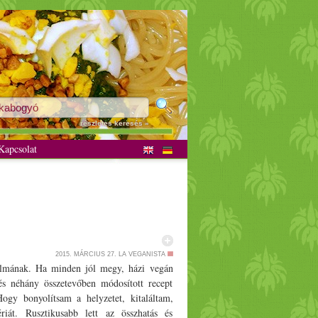
részletes keresés »
apcsolat
2015. MÁRCIUS 27.
LA VEGANISTA
lmának. Ha minden jól megy, házi vegán
és néhány összetevőben módosított recept
ogy bonyolítsam a helyzetet, kitaláltam,
át. Rusztikusabb lett az összhatás és