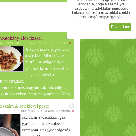
Ha az oldalon böngészik, akkor
a jobb és bal oldalát is, majd tegyél 2-3
elfogadja, hogy a személyre
t sütőbe. Az összes káposztalevéllel így járj
szabott, maradéktalan minőségű
tartalom érdekében az oldal cookie-
 alatt az egészet süsd össze. x
k segítségét vegye igénybe.
Elfogadom
atokány diós rizzsel
14. SZEPTEMBER 21.
VEGETÁRIÁNUS RECEPTEK
A képre nézve jogos lehet
a kérdés: „Miért főz ez
húst?!” A májgomba a
gombák közül színével és
t szilvát apróra vágjuk, a káposztát
megjelenésével a
sel savanyított káposzta legyen, nehogy
b hatásvadász.
kiválóan fogja majd lágyítani a káposzta
a gombatermés, nagyon sok féle előjött,
 lecsepegtetjük.
 csak könyvben látott májgomba is. Nem
tó, így piacon nemigen futni vele össze.
, mehet bele az összes fűszer, elkeverjük.
észtám & reteklevél pesto
ell. A bükki tájjelleget megőrizve sötét
mindenből jusson mindenhová. Folyamatos
2013. ÁPRILIS 15.
VEGASZTROMÁNIA
gombával, borókával és kakukkfűvel.
er vízzel, sózzuk, majd kis lángon készre
szeretem a tésztákat, igazi
gyors kaja, és ez sokszor
lók:
szempont a nagyondolgozós
tenyérnyi májgomba
hentetés és az újramelegítés.