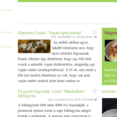
- 3 cikk fokhagyma
elő egy vágódeszkát, tedd rá az első káposztalevelet; hajtsd be 
- 2 nagy fej hagyma
evőkanálnyi tölteléket rá, és csavard fel. Tedd a káposztával kibélel
- 3 ek olaj
el. Ha kész, locsold meg a megmaradt olajjal. 160 °C-on, 25-30 perc
- 3 tk paprika
- 1 mk őrölt kömény
- ½ mk őrölt bors
Díjnyertes Vadas "Vegan Spirit módra"
Májgomb
borókabogyó
- 5 szem
megroppantva
2014. NOVEMBER 10.
VEGAN SPIRIT
20
- 3 babérlevél
Az utóbbi időben egyre
- 1 liter víz
inkább törekszem arra, hogy
- só
nyers ételeket fogyasszak.
Ennek ellenére úgy döntöttem, hogy egy főtt ételt
Összekészítjük a fő hozzávalókat egy nagy tálba: Az aszal
viszek a második vegán ételkóstolóra, mégpedig egy
lecsepegtetjük, összevágjuk. Fontos, hogy rendes, erjesztetés
vegán vadast zsemlegombóccal. A fő ok, ami miatt a
leginkáb
valami citrompótlós vacak. Az almát meghámozzuk, lereszeljük, 
főtt étel mellett döntöttem az volt, hogy sok nem
Idén jó 
vadságát. A fokhagymacikkeket összezúzzuk, az árpát megmossuk,
vegán ember szokott jelen lenni ezeken az
az eddig
eseményeken. Nyilván, ha odaállítok egy kiló
árusítha
Az apróra vágott hagymát az olajon lepirítjuk. Levesszük a tűzről
Gyógyító hagymák. 2.rész "Mindenható"
kedvenc t
banánnal, mint a nyers ételek legegyszerűbb
Szedni k
Beletesszük a többi hozzávalót és alaposan átmozgatjuk, hogy 
fokhagyma
képviselője, hát nem sokukat fogom megnyerni a
trombita
kevergetés mellett picit pároljuk-pirítjuk. Felöntjük kb. 1 lit
2014. AUGUSZTUS 15.
ÉLTETŐ ÉTELEK
veganizmus számára. Ezért gondoltam, hogy egy
A fokhagymát több mint 4000 éve használják, a
főzzük.
ízletes, magyaros ételt viszek. Sikere is lett, hiszen
Hozzáva
piramisok építése során is napi fokhagyma adagot
annak ellenére, hogy egy órával később érkeztem,
- 2 db 
kaptak a munkások. A magyar népi gyógyászat is
Érdemes fogyasztás előtt egy nappal elkészíteni, jót tesz neki a pi