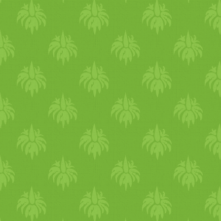
receptem pedig a sós ízeket
kedvelők számára kedvez.
Mivel gluténmentes,
élesztőmentes, hiszen
gondolnunk kell azokra is,
akik diétára kényszerülnek
karácsonykor is, vagy eleve
állandó helyzetükből adódóa