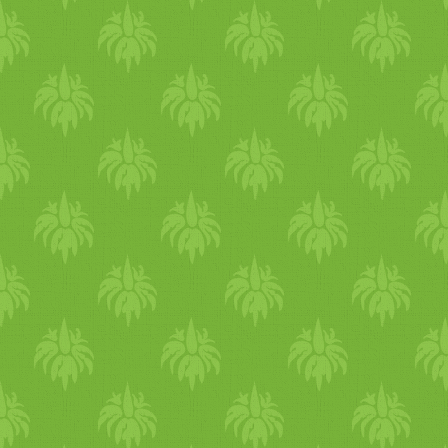
ajándék, ha egy szép külsejű
dobozba csomagoljuk. Ha
egymásra többet tennénk,
zsírpapírral vagy színes
kartonpapírral elválaszthatju
a szinteket. ? Élesztő- és
gluténmentes pogácsa Az
utolsó, 10. gasztro-ajándék