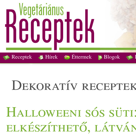
Receptek
Hírek
Éttermek
Blogok
dekoratív recepte
Halloweeni sós süti
elkészíthető, látvá