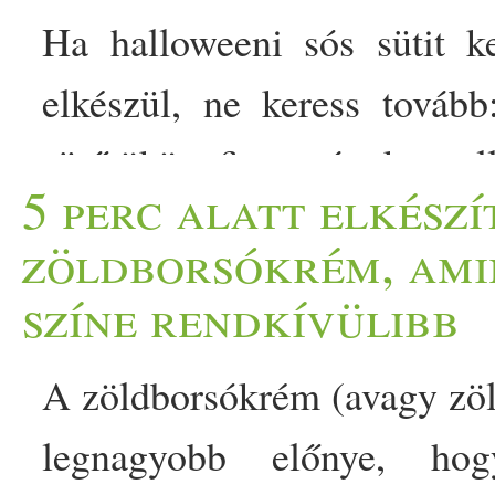
Ha halloweeni sós sütit k
elkészül, ne keress továb
sütőtökös finomságok mel
5 perc alatt elkész
partiasztalnak. Őszi sütőt
zöldborsókrém, ami
kell valamilyen sós harapni
színe rendkívülibb
használhatsz készen kapható
A zöldborsókrém (avagy zöl
amiket ma már a legtöbb 
legnagyobb előnye, ho
süti: könnyen elkészíthető,