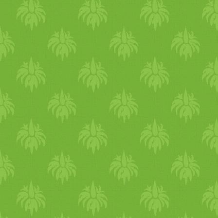
Kikkel sikerült kibékülnöd,
rendezi a kapcsolatod? Az
emberi kapcsolatok életünk
legfontosabb területei közé
tartoznak, mégis sokszor
ezekre marad a legkevesebb
tudatos figyelem. Hogy érze
magad testileg és lelkileg?
Hogy érzed magad testileg é