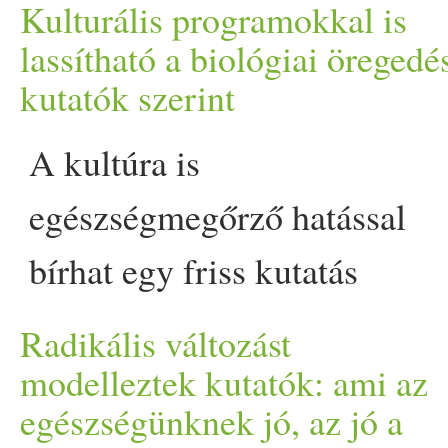
csökkentheti a szívbetegség
Kulturális programokkal is
de még a demencia kockázat
lassítható a biológiai öregedé
kutatók szerint
hajtós munkanap után, ho
A kultúra is
ellustálkodunk egy hétközna
egészségmegőrző hatással
az agyunknak is jót tenne ap
bírhat egy friss kutatás
szerint. A színházi előadások
Radikális változást
múzeumlátogatások és
modelleztek kutatók: ami az
egészségünknek jó, az jó a
koncertélmények legalább