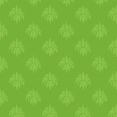
alapján nem annyira sikeres,
akkor tegyél érte, hogy Te is
boldog és kiegyensúlyozott
legyél. Lásd a változás
szükségességét, mert ha
ugyanazt csinálod mint eddig
akkor sajnos ugyanazt az
eredményt fogod kapni. A