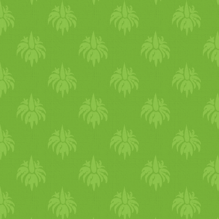
önmagaddal? Mi jellemezte 
kapcsolatodat Önmagaddal?
Figyelsz a tested jelzéseire?
Szánsz időt a pihenésre?
Hogyan bánsz Önmagaddal?
Milyen lépéseket tettél ahhoz
hogy egyre jobban érezd
magad és fejlődj? Van időd