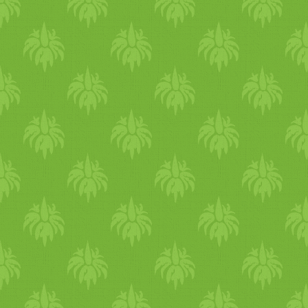
rájövünk, milyen hálásak
lehetünk egy-egy olyan
életeseménynek, amit, akkor
nagyon rossznak éltünk meg.
Egy korábbi bejegyzésben
erről olvashatsz: Sosem láto
a teljes képet... Minden egye
napod új lehetőségeket, új