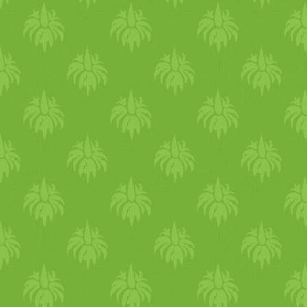
legjobb pillanatok, minek
örültél? Milyen sikereid
voltak? Milyen sikerei voltak
másoknak, aminek örültél?
Mi okozott számodra bánatot
rossz érzéseket? Kik
segítettek terveid
alakulásában, kiknek vagy
hálás? Milyen a kapcsolatod