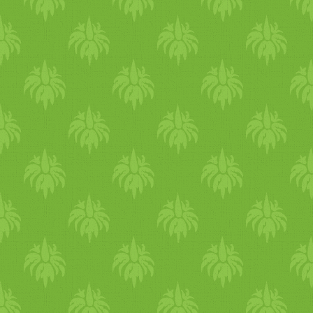
boldog, elégedett önmagában
egészséges
kiegyensúlyozott,
tökéletes harmóniában él
önmagával és környezetével 
a jóga a sikert az
önmegvalósítás elérésével
definiálja. Ha úgy érzed a
mostani életed, a fentiek