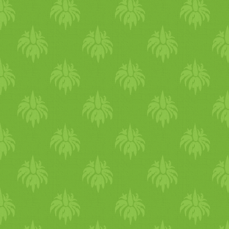
lelkileg? Mennyire vagy
energikus? Van benned bels
harmónia, nyugalom? Ottho
érzed Önagadban magad?
Milyen volt az egészséged,
közérzeted, energiaszinted?
Mennyire figyeltél a
táplálkozásra, testmozgásra,