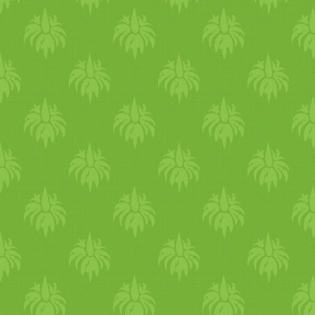
Gondold át a céljaidat és
komolyan kötelezd el magad
mellettük. Határozd meg mi
szeretnél másképpen a
jövőben és tudatosan gondol
át, hogyan tudod elérni. Maj
szeretettel, türelemmel
lépésről, lépésre haladj a