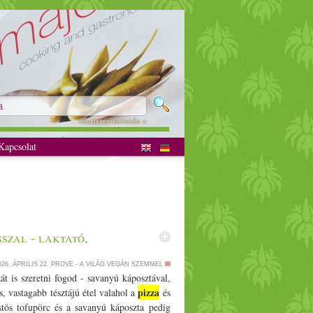
részletes keresés »
apcsolat
szal - laktató,
026. ÁPRILIS 22.
PROVE - A VILÁG VEGÁN SZEMMEL
t is szeretni fogod - savanyú káposztával,
pizza
s, vastagabb tésztájú étel valahol a
és
stös tofupörc és a savanyú káposzta pedig