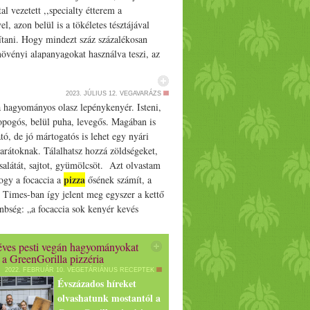
al vezetett ,,specialty étterem a
l, azon belül is a tökéletes tésztájával
ítani. Hogy mindezt száz százalékosan
övényi alapanyagokat használva teszi, az
ójának… The post Vegán pizzázó
zívében - újra megnyitott a Vegazzi
2023. JÚLIUS 12.
VEGAVARÁZS
irst on Prove.hu.
 hagyományos olasz lepénykenyér. Isteni,
opogós, belül puha, levegős. Magában is
tó, de jó mártogatós is lehet egy nyári
barátoknak. Tálalhatsz hozzá zöldségeket,
salátát, sajtot, gyümölcsöt. Azt olvastam
pizza
ogy a focaccia a
ősének számít, a
Times-ban így jelent meg egyszer a kettő
nbség: „a focaccia sok kenyér kevés
pizza
a
pedig sok feltét egy kis kenyérrel”.
 lágy, én szeretem ezeket hosszasan
ves pesti vegán hagyományokat
, így éjszaka a hűtőben volt. Ha nincs ennyi
 a GreenGorilla pizzéria
godtan keleszd a konyhapulton, úgy 50-60
2022. FEBRUÁR 10.
VEGETÁRIÁNUS RECEPTEK
ztés után már sütheted is. Hozzávalók: 40
Évszázados híreket
liszt 2 kk só 2 kk porélesztő Kb. 3 dl
olvashatunk mostantól a