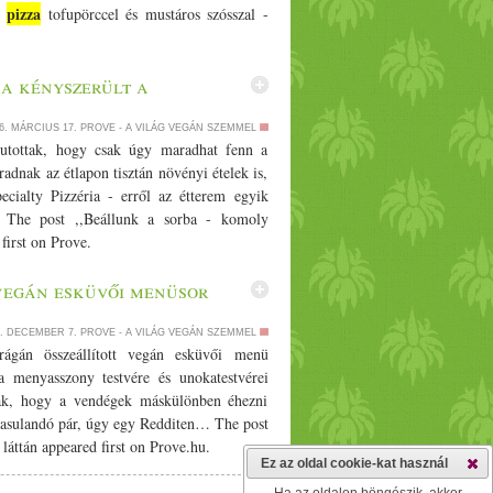
pizza
s
tofupörccel és mustáros szósszal -
a kényszerült a
6. MÁRCIUS 17.
PROVE - A VILÁG VEGÁN SZEMMEL
 jutottak, hogy csak úgy maradhat fenn a
radnak az étlapon tisztán növényi ételek is,
ecialty Pizzéria - erről az étterem egyik
… The post ,,Beállunk a sorba - komoly
first on Prove.
vegán esküvői menüsor
4. DECEMBER 7.
PROVE - A VILÁG VEGÁN SZEMMEL
rágán összeállított vegán esküvői menü
a menyasszony testvére és unokatestvérei
ottak, hogy a vendégek máskülönben éhezni
asulandó pár, úgy egy Redditen… The post
áttán appeared first on Prove.hu.
Ez az oldal cookie-kat használ