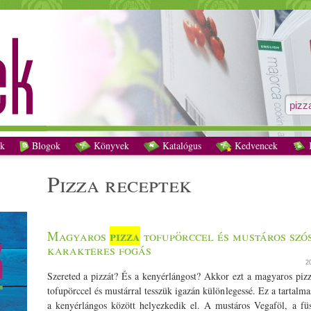
pizza receptek - Vegetáriánus receptek
k
Blogok
Könyvek
Katalógus
Kedvencek
K
pizza receptek
pizza
Magyaros
tofupörccel és mustáros szós
karakteres fogás
2
Szereted a pizzát? És a kenyérlángost? Akkor ezt a magyaros pizzá
tofupörccel és mustárral tesszük igazán különlegessé. Ez a tartalma
a kenyérlángos között helyezkedik el. A mustáros Vegaföl, a fü