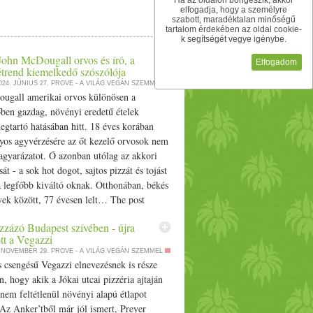
Ha az oldalon böngészik, akkor
elfogadja, hogy a személyre
szabott, maradéktalan minőségű
tartalom érdekében az oldal cookie-
k segítségét vegye igénybe.
John McDougall orvos és író, a
Elfogadom
étrend kiemelkedő szószólója
024. JÚNIUS 27.
PROVE - A VILÁG VEGÁN SZEMMEL
ugall amerikai orvos különösen a
ben gazdag, növényi eredetű ételek
gtartó hatásában hitt. 18 éves korában
lyos agyvérzésére az őt kezelő orvosok nem
agyarázatot. Ő azonban utólag az akkori
át - a sok hot dogot, sajtos pizzát és tojást
 a legfőbb kiváltó oknak. Otthonában, békés
ek között, 77 évesen lelt… The post
ohn McDougall orvos és író, a növényi
zzázó Budapest szívében - újra
melkedő szószólója appeared first on
tt a Vegazzi
. NOVEMBER 29.
PROVE - A VILÁG VEGÁN SZEMMEL
 csengésű Vegazzi elnevezésnek is része
n, hogy akik a Jókai utcai pizzéria ajtaján
nem feltétlenül növényi alapú étlapot
Az Anker’tből már jól ismert, Preyer