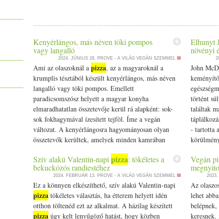
Kenyérlángos, más néven töki pompos
Elhunyt 
vagy langalló
növényi 
2024. JÚNIUS 28.
PROVE - A VILÁG VEGÁN SZEMMEL
2
pizza
Ami az olaszoknál a
, az a magyaroknál a
John McDo
krumplis tésztából készült kenyérlángos, más néven
keményítő
langalló vagy töki pompos. Emellett
egészségme
paradicsomszósz helyett a magyar konyha
történt sú
elmaradhatatlan összetevője kerül rá alapként: sok-
találtak m
sok fokhagymával ízesített tejföl. Íme a vegán
táplálkozás
változat. A kenyérlángosra hagyományosan olyan
- tartotta
összetevők kerültek, amelyek minden kamrában
körülmény
megtalálhatók voltak. Ezért a leggyakoribb és
Elhunyt J
pizza
Szív alakú Valentin-napi
: tökéletes a
Vegán pi
egyben leginkább… The post Kenyérlángos, más
étrend kie
bekuckózós randiestéhez
megnyito
néven töki pompos vagy langalló appeared first on
Prove.hu.
2024. FEBRUÁR 13.
PROVE - A VILÁG VEGÁN SZEMMEL
2023
Prove.hu.
Ez a könnyen elkészíthető, szív alakú Valentin-napi
Az olaszos
pizza
tökéletes választás, ha étterem helyett idén
lehet abba
otthon töltenéd ezt az alkalmat. A házilag készített
belépnek, 
pizza
úgy kelt lenyűgöző hatást, hogy közben
keresnek. 