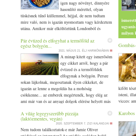
langyos ví
igen nagy növényt, dinnyére
sót és a p
hasonlító mérettel, olyan
kevertem. 
tüskésnek tűnő küllemmel, héjjal, de nem tudtam
Lefedtem a
ismerett
mire való, nem is igazán nyomoztam vagy kérdeztem
Amikor let
ugyanis
utána. Amikor már elköltöztünk Londonból és
széleket 
milyen 
letelepedtünk Southamptonban, akkor számomra
körbe. Ett
főváros
Pár évtized és elfogyhat a termőföld az
szinte felrobbant vele az internet, rengeteg cikk és
(sütőpapí
Gombás-p
egész bolygón...
kevesen
recept jött velem szemben a jackfruittal. Akkor
hűtőbe. Re
volt má
2021. MÁJUS 21.
ÉLJ HARMÓNIÁBAN
jöttem rá, hogy az a növény, amit a londoni
A minap kitett egy ismerősöm
konyhapul
eredetű 
árusoknál láttam tulajdonképpen jackfruit. Mi is az a
egy cikket arról, hogy a pár
melegített
jackfruit? Magyaroknál jákafa néven is ismert. A
évtized és a termőföldek
ujjammal 
A tavaly
jackfruit egy olyan fa termése, ami a trópusi
elfogynak a bolygón. Persze
paradicsom
fővárosb
éghajlatú vidékeken, Ázsia, Afrika és Dél Amerika
sokan lájkolnak, megosztanak ilyen cikkeket, de
(rozmarin
pizzéria
egyes részein terem. A gyümölcshús ,,rózsákra
kifőtt tés
igazán az lenne a megoldás ha a mohóság
kevés olív
alapanya
szedhető. A gyümölcs textúrájának, szerkezetének
isteni, il
csökkenne... az emberek megértenék, hogy elég az
megsütöt
helyen p
köszönhetően hasonlít a főtt hús szálaira, ezért
vicces: am
ami már van és az anyagi dolgok elérése helyett más
tudatoss
előszeretettel használják vegán és vegetáriánus
csináltam,
értékek lennének fontosak... de mindenkinek
előfordu
konyhákban. Sárga, narancssárga és zöld húsú
Karobos 
A világ legegyszerűbb pizzája
aranyos, m
nagyobb ház kell, nagyobb autó, nagyobb hűtő,
és tisztí
egyedekről van tudomásom. Hamarosan itt a húsvét
(laktózmentes, vegán)
Péksütemé
modernebb telefon, mindenki repked, autózgat, járja
lebomló 
és ha azon gondolkozol szeretnél valami különlegeset
2020. SZEPTEMBER 7.
ZIZI KALANDJAI
nem is a k
a világot, veszi a sok feldolgozott ételt, vásárol,
teljesen
Nem tudom találkoztatok-e már Jamie Oliver
készíteni, de meglehetősen gyorsan, akkor a
sütőtál) -
vásárol mindenféle felesleges dolgot, aztán veszi az
kampányb
utódjával az interneten? Az utódlás családon belül