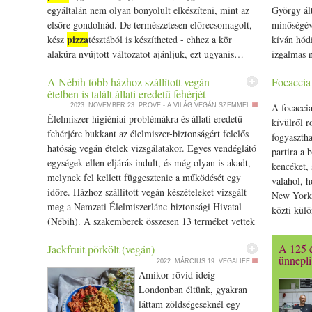
egyáltalán nem olyan bonyolult elkészíteni, mint az
György ált
elsőre gondolnád. De természetesen előrecsomagolt,
minőségéve
pizza
kész
tésztából is készítheted - ehhez a kör
kíván hód
alakúra nyújtott változatot ajánljuk, ezt ugyanis…
izgalmas n
pizza
The post Szív alakú Valentin-napi
: tökéletes a
megálmod
A Nébih több házhoz szállított vegán
Focaccia
bekuckózós randiestéhez appeared first on Prove.hu.
Budapest s
ételben is talált állati eredetű fehérjét
appeared f
A focaccia
2023. NOVEMBER 23.
PROVE - A VILÁG VEGÁN SZEMMEL
Élelmiszer-higiéniai problémákra és állati eredetű
kívülről r
fehérjére bukkant az élelmiszer-biztonságért felelős
fogyasztha
hatóság vegán ételek vizsgálatakor. Egyes vendéglátó
partira a 
egységek ellen eljárás indult, és még olyan is akadt,
kencéket, 
melynek fel kellett függesztenie a működését egy
valahol, h
időre. Házhoz szállított vegán készételeket vizsgált
New York 
meg a Nemzeti Élelmiszerlánc-biztonsági Hivatal
közti külö
(Nébih). A szakemberek összesen 13 terméket vettek
feltéttel, 
górcső alá: öt pizzát, öt… The post A Nébih több
A tésztája
A 125 é
Jackfruit pörkölt (vegán)
házhoz szállított vegán ételben is talált állati eredetű
keleszteni
ünnepli
2022. MÁRCIUS 19.
VEGALIFE
fehérjét appeared first on Prove.hu.
időd, nyu
Amikor rövid ideig
perc keles
Londonban éltünk, gyakran
dkg kenyér
láttam zöldségeseknél egy