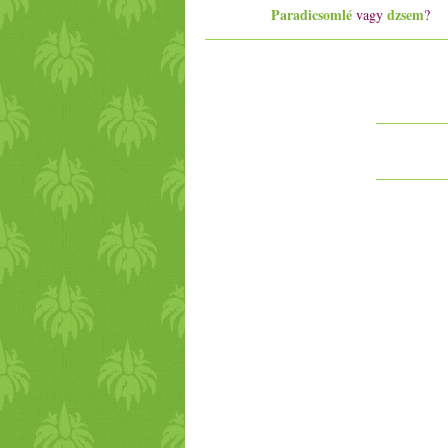
Paradicsomlé
dzsem
vagy
?