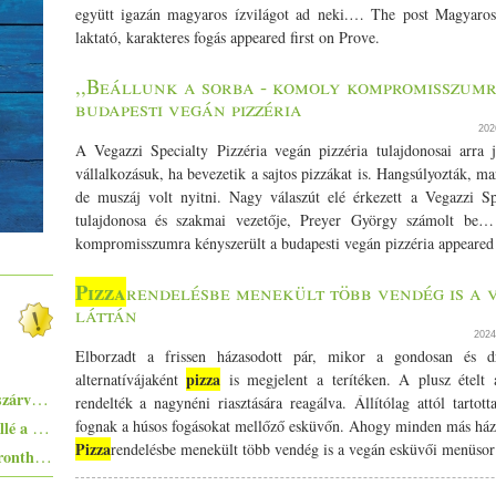
együtt igazán magyaros ízvilágot ad neki.… The post Magyaro
laktató, karakteres fogás appeared first on Prove.
,,Beállunk a sorba - komoly kompromisszumr
budapesti vegán pizzéria
202
A Vegazzi Specialty Pizzéria vegán pizzéria tulajdonosai arra
vállalkozásuk, ha bevezetik a sajtos pizzákat is. Hangsúlyozták, ma
de muszáj volt nyitni. Nagy válaszút elé érkezett a Vegazzi Sp
tulajdonosa és szakmai vezetője, Preyer György számolt be
kompromisszumra kényszerült a budapesti vegán pizzéria appeared 
Pizza
rendelésbe menekült több vendég is a 
láttán
202
Elborzadt a frissen házasodott pár, mikor a gondosan és d
pizza
alternatívájaként
is megjelent a terítéken. A plusz ételt 
Pisto, azaz a spanyolok lecsója - egy huszárvágással tesszük laktatóbbá
rendelték a nagynéni riasztására reagálva. Állítólag attól tart
Ezekkel a főételekkel nem nyúlhatsz mellé a hőségben - 5+1 kánikularecept
fognak a húsos fogásokat mellőző esküvőn. Ahogy minden más ház
Pizza
rendelésbe menekült több vendég is a vegán esküvői menüsor l
Egyszerűen elkészíthető ételek - 10+1 elronthatatlan recept kezdő konyhatündéreknek