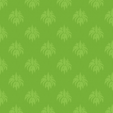
rakjuk. A kesut
zöld, gyümölcs, gyógyteák
összeturmixoljuk a
igény szerint 6. NAP Reggeli
rizstejszínnel, sztíviával,
- Málnás-amarántos
almával és vaníliával, majd
szójajoghurt pirított
hozzákeverjük a
kókusszal (bármilyen
kókusztejszínt is. 2-3 órára
szezongyümölccsel
visszatesszük a krémet a
készítheted!) Ebéd: savany
mélyhűtőbe, azután
káposztáskölesfasírt Vacsora