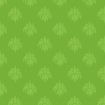
gyógyteák igény szerint 7.
hozzá.
NAP Reggeli: napraforgós-
mandarinos reggeli kása
Ebéd: paradicsomos
szendvics: 2 szelet pirított
barna kenyér közé tegyél
felszeletelt
paradicsomkarikákat, egész
bazsalikom leveleket, zöld