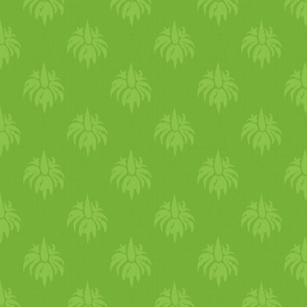
fogyasztható. A
paradicsomos-gombás
málnafagylalthoz 200 g
polenta (a receptben a
málna került összekeverésre 
paradicsomot rizs/­­ agave
fagyi
vanília
val. Nagyon
sziruppal édesítsd a
finom! Fotó: Mutty.hu A
nyírfacukor helyett!), akár
csokis változat a Férjé, az
friss salátával kiegészítve -
ostyaszerűség pedig
Ital: 2 l szénsavmentes
valójában egyfajta mézes
ásványvíz + zöld, gyümölcs,
keksz, de tökéletesen illik