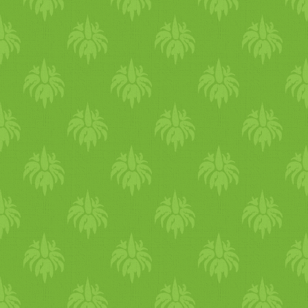
leveles salátát, csírákat és
megkenheted akár
tojásmentes kölesmajonézzel
is. http:/­­/­­
www.vegagyerek.hu/­­2011/­­
01/­­tofusalatas-
szendvicskrem-es.html Ha
gazdagabban szeretnéd