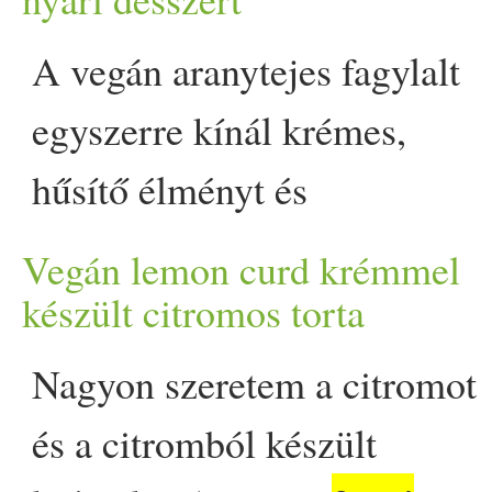
akadt, aki még a nyitást…
folyadékot, lédús gyümölcs
A vegán aranytejes fagylalt
pultja mögé, végigkóstolt
részben ehhez több támpont
egyszerre kínál krémes,
Prove.hu.
fokozódik a szervezeted
hűsítő élményt és
türelmetlenség, ingerültsé
egészségvédő hatást a
izgalmas átmeneti hónap,
Vegán lemon curd krémmel
kurkuma gyulladáscsökkent
készült citromos torta
megyünk az augusztus kisz
erejének köszönhetően. Ez a
Nagyon szeretem a citromot
kiegyensúlyozó életmódé és
könnyen elkészíthető,
és a citromból készült
lecsillapításának egyik l
finomított cukor nélküli nyár