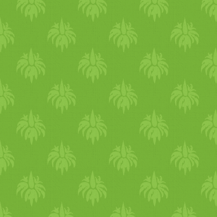
cappuccinoval Ebéd:
(Cocomas volt) 1,5 ek
csicserikrémes padlizsán-
kesudió (kesu és mandula
lasagne Uzsonna-desszert:
keveréke volt itthon) édesítés
nyers avokádós csokipuding
ízlés szerint (sztívia és némi
Vacsora: tökmagpástétom
eritrit volt) 100 ml rizstejszí
friss zöldség szeletekkel,
1/­­4 alma 1 rúd vanília
csíkokkal/­­ teljes kiőrlésű
kikapart bele Pár órára a
pirítóssal Ital: 2 l
kókusztejszínt a mélyhűtőbe
szénsavmentes ásványvíz +