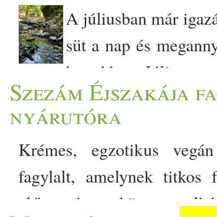
A júliusban már igazá
süt a nap és meganny
kertekben. Július eg
Szezám Éjszakája fa
beindulnak a nyári szabads
nyárutóra
ráhangolódni a pihenésre, 
Krémes, egzotikus vegán
sokan hétvégén a strand
fagylalt, amelynek titkos
utaznak, a legtöbben már v
előnye, hogy könnyen elkés
nagyon közel van a nyaralás