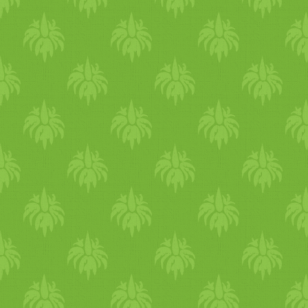
megpakolni, akkor tehetsz
bele akár az előző napi
kölesfasírtból is.
Vacsora: tepsiben sült
zöldségek: különféle
zöldségek, amiket találsz a
hűtőben, felaprítva
(szezonálisak mehetnek bele