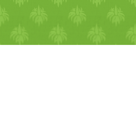
nyugodtan, sütőtök, cékla,
káposztafélék, répa, stb.,
figyelj rá, hogy nagy
kockákra vágd, ne süljön
szét!:-) meglocsolva kis
olívaolajjal, hozzá só-bors, é
süsd meg a sütőben! Salátát
nyugodtan ehetsz hozzá, vag