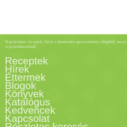
Vegetáriánus receptek, hírek a húsmentes gasztronómia világából; messze 
vegetáriánusoknak.
Receptek
Hírek
Éttermek
Blogok
Könyvek
Katalógus
Kedvencek
Kapcsolat
Részletes keresés