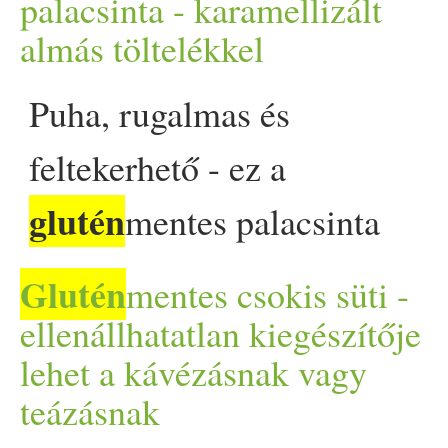
desszertben is megállja 
palacsinta - karamellizált
almás töltelékkel
főszereplőként is. Ezt… The
Puha, rugalmas és
glutén
ízesítéssel -
mentes, 
feltekerhető - ez a
alatt appeared first on Prove
glutén
mentes palacsinta
karamellizált almás
Glutén
mentes csokis süti -
töltelékkel bizonyítja: az
ellenállhatatlan kiegészítője
lehet a kávézásnak vagy
érzékenység vagy éppen a
teázásnak
tudatos étkezés nem feltétlen