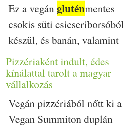
glutén
Ez a vegán
mentes
jelent lemondást. A palacsint
csokis süti csicseriborsóból
generációkon átívelő
készül, és banán, valamint
kedvenc, és mindig képes új
juharszirup édesíti. Megállja
arcát mutatni. Ez a vegán,
Pizzériaként indult, édes
a helyét a gyerek
kínálattal tarolt a magyar
glutén
mentes változat
vállalkozás
uzsonnásdobozában, de a
bizonyítja, hogy a klasszikus
frissen készült kávé oldalán
Vegán pizzériából nőtt ki a
fogásokról sem kell
is. Felejtsd el mindazt, amit
Vegan Summiton duplán
lemondani - akkor sem, ha