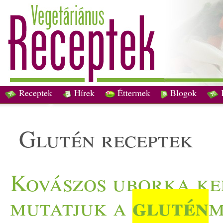
Receptek
Hírek
Éttermek
Blogok
glutén receptek
Kovászos uborka ke
glutén
mutatjuk a
m