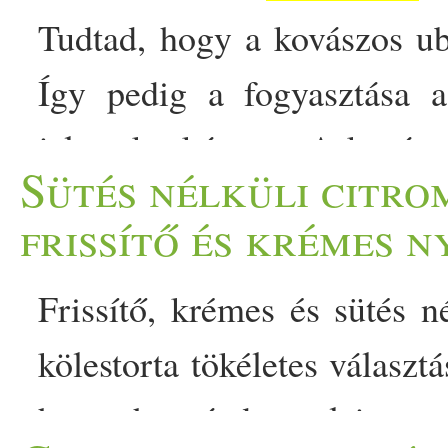
Tudtad, hogy a kovászos ub
Így pedig a fogyasztása
jelent kockázatot. A kovász
Sütés nélküli citro
de ezúttal egy apró csavar
frissítő és krémes n
indítja be az erjedést,
Frissítő, krémes és sütés n
glutén
érzékenyeknek is ke
kölestorta tökéletes választ
kapor és… The post Kov
hogy hozzáadott olajat, 
glutén
mutatjuk a
mentes meg