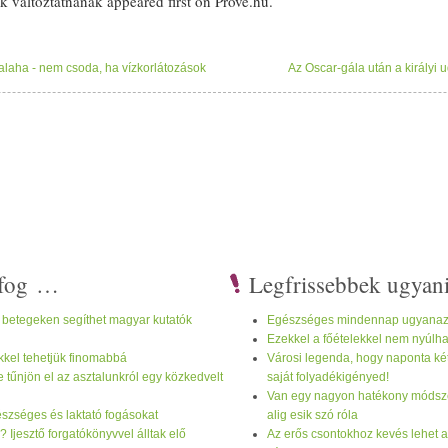
k változtatnának appeared first on Prove.hu.
valaha - nem csoda, ha vízkorlátozások
Az Oscar-gála után a királyi
i fog …
Legfrissebbek ugyan
betegeken segíthet magyar kutatók
Egészséges mindennap ugyanazt 
Ezekkel a főételekkel nem nyúlha
ükkel tehetjük finomabbá
Városi legenda, hogy naponta két l
 tűnjön el az asztalunkról egy közkedvelt
saját folyadékigényed!
Van egy nagyon hatékony módszer
észséges és laktató fogásokat
alig esik szó róla
 Ijesztő forgatókönyvvel álltak elő
Az erős csontokhoz kevés lehet 