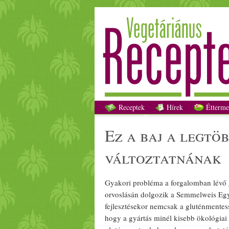
Ez a 
Receptek
Hírek
Étterme
ez a baj a legtö
változtatnának
Gyakori probléma a forgalomban lévő
orvoslásán dolgozik a Semmelweis Egy
fejlesztésekor nemcsak a
gluténmentes
hogy a gyártás minél kisebb ökológiai