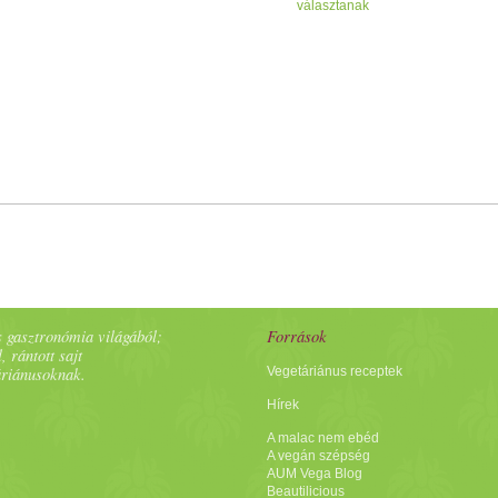
választanak
 gasztronómia világából;
Források
, rántott sajt
áriánusoknak.
Vegetáriánus receptek
Hírek
A malac nem ebéd
A vegán szépség
AUM Vega Blog
Beautilicious