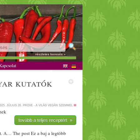
riánus
részletes keresés »
apcsolat
yar
kutatók
025. JÚLIUS 26.
PROVE - A VILÁG VEGÁN SZEMMEL
nek
tovább a teljes receptért »
tt. A… The post Ez a baj a legtöbb