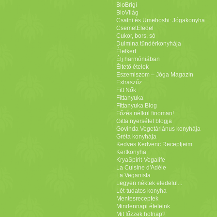
BioBrigi
BioVilág
Csatni és Umeboshi: Jógakonyha
CsemetEledel
Cukor, bors, só
Dulmina tündérkonyhája
Életkert
Élj harmóniában
Éltető ételek
Eszemiszom – Jóga Magazin
Extraszűz
Fitt Nők
Fittanyuka
Fittanyuka Blog
Főzés nélkül finoman!
Gitta nyersétel blogja
Govinda Vegetáriánus konyhája
Gréta konyhája
Kedves Kedvenc Receptjeim
Kertkonyha
KryaSpirit-Vegalife
La Cuisine d'Adéle
La Veganista
Legyen néktek eledelül...
Lét-tudatos konyha
Mentesreceptek
Mindennapi ételeink
Mit főzzek holnap?