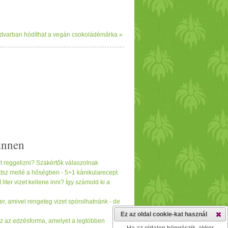
 udvarban hódíthat a vegán csokoládémárka »
innen
reggelizni? Szakértők válaszolnak
tsz mellé a hőségben - 5+1 kánikularecept
iter vizet kellene inni? Így számold ki a
, amivel rengeteg vizet spórolhatnánk - de
Ez az oldal cookie-kat használ
az az edzésforma, amelyet a legtöbben