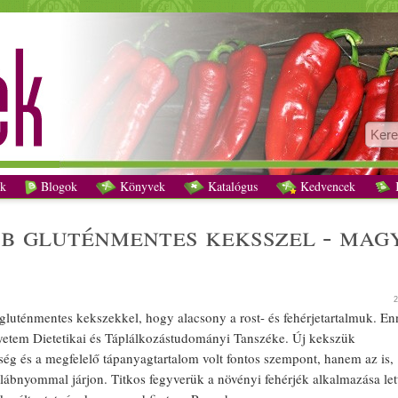
baj a legtöbb gluténmentes keksszel - magyar kutatók változtatnának recept vegetá
k
Blogok
Könyvek
Katalógus
Kedvencek
K
bb
gluténmentes
keksszel -
mag
2
gluténmentes
keksz
ekkel, hogy alacsony a rost- és
fehérje
tartalmuk. En
etem Dietetikai és Táplálkozástudományi Tanszéke. Új
keksz
ük
ség és a megfelelő tápanyagtartalom volt fontos szempont, hanem az is,
 lábnyommal járjon. Titkos fegyverük a
növényi
fehérjék alk
alma
zása le