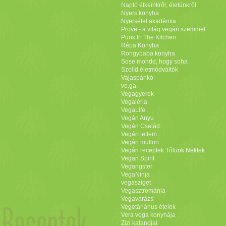
Napló étkeinkről, életünkről
Nyers konyha
Nyersétel akadémia
Prove - a világ vegán szemmel
Punk In The Kitchen
Répa Konyha
Rongybaba konyha
Sose mondd, hogy soha
Szelíd életmódváltók
Vajaspánkó
ve.ga
Vegagyerek
Vegaléria
VegaLife
Vegán Anyu
Vegán Család
Vegán lettem
Vegán muflon
Vegán receptek Tőlünk Nektek
Vegan Spirit
Vegangster
VegaNinja
vegasziget
Vegasztrománia
Vegavarázs
Vegetáriánus ételek
Vera vega konyhája
Zizi kalandjai