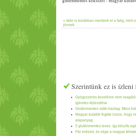
gluténmentes
keksszel -
magyar
kutató
« Idén is korábban mentünk el a falig, mint 
jönnek
Szerintünk ez is ízlen
Gyógyszeres kezelésre nem reagáló 
ígéretes fejlesztése
Gluténmentes sütik házilag: titkos tr
Magyar kutatók fogtak össze, hogy ne
alapanyag
5 gluténmentes leves: így készíts eg
Pár évtized, és vége a magyar télnek?