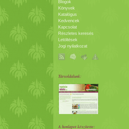
Blogok
Könyvek
Katalógus
Kedvencek
Kapcsolat
Részletes keresés
Letöltések
Jogi nyilatkozat
Társoldalunk:
A honlapot készítette: