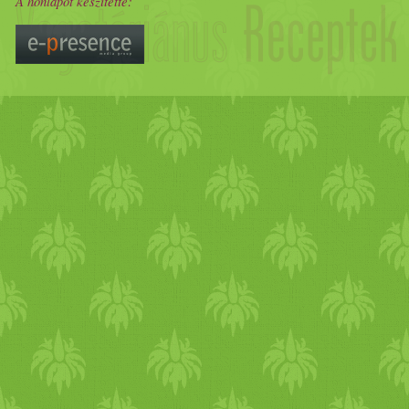
A honlapot készítette:
kókuszolajat, a vékonyra
reszelt sárgarépát,
narancshéjat és az aquafabát
(habbá vert csicseriborsólé
neve). Simára keverjük. Sűrű
masszát kell kapnunk. 16-
18cm átmérőjű, olajozott,
lisztezett kapcsos