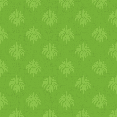
ledaráljuk. Száraz
serpenyőben összesütjük,
majd adunk hozzá 2 ek.
olajat. Összeforgatjuk és
mehet is a tortánk díszítésére