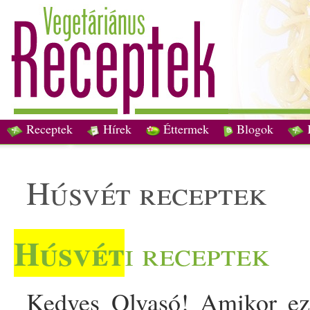
Receptek
Hírek
Éttermek
Blogok
húsvét receptek
Húsvét
i receptek
Kedves Olvasó! Amikor ezt