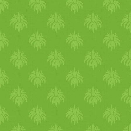
tortaformába tesszük és 180
fokra sütőben aranybarnára
sütjük. Tűpróbával
ellenőrizzük kb. 30-40 perc
múlva. A sütőből kivéve
rácson hagyjuk teljesen
kihűlni. A mázhoz
összekeverjük a