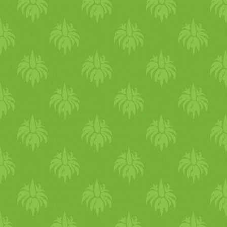
hozzávalókat, majd rákenjük
a kihűlt tésztára és 10 percre
fagyasztóba tesszük, majd
tetszőlegesen díszítjük. Én
most "megtapasztottam" jó
sok (kb. 15 dkg dióból
készült) diómorzsával: a dió
harmadát rusztikusan
felvágjuk, a másik részét