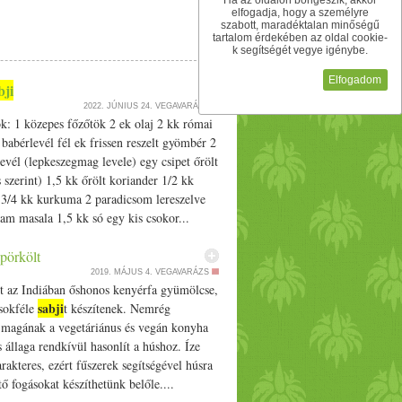
Ha az oldalon böngészik, akkor
zzuk, jól elkeverjük és lefedjük. Időnként
elfogadja, hogy a személyre
szabott, maradéktalan minőségű
ült, belekeverjük a garam masalát is.
tartalom érdekében az oldal cookie-
k segítségét vegye igénybe.
Elfogadom
bji
2022. JÚNIUS 24.
VEGAVARÁZS
k: 1 közepes főzőtök 2 ek olaj 2 kk római
abérlevél fél ek frissen reszelt gyömbér 2
evél (lepkeszegmag levele) egy csipet őrölt
s szerint) 1,5 kk őrölt koriander 1/­­2 kk
 3/­­4 kk kurkuma 2 paradicsom lereszelve
aram masala 1,5 kk só egy kis csokor...
 pörkölt
2019. MÁJUS 4.
VEGAVARÁZS
it az Indiában őshonos kenyérfa gyümölcse,
sabji
sokféle
t készítenek. Nemrég
e magának a vegetáriánus és vegán konyha
s állaga rendkívül hasonlít a húshoz. Íze
rakteres, ezért fűszerek segítségével húsra
ő fogásokat készíthetünk belőle....