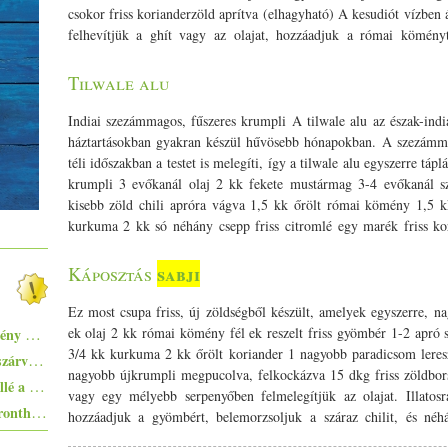
csokor friss korianderzöld aprítva (elhagyható) A kesudiót vízben 
felhevítjük a ghít vagy az olajat, hozzáadjuk a római köményt,
Beletesszük a friss reszelt gyömbért, röviden átkeverjük, majd
asafoetida, kurkuma. Pár másodpercig keverjük, majd hozzáadju
Tilwale alu
perc -, amíg besűrűsödik. Beletesszük a zöldségeket, alaposan átfor
öntünk rá, hogy majdnem ellepje, de azért ne teljesen. Sózzuk,
Indiai szezámmagos, fűszeres krumpli A tilwale alu az észak-indi
Amíg fő, a leszűrt kesudiót simára turmixoljuk a tejszínnel. Ami
háztartásokban gyakran készül hűvösebb hónapokban. A szezámmag
a garam masalát, a methi levelet és a kesukrémet. Röviden ös
téli időszakban a testet is melegíti, így a tilwale alu egyszerre tá
kapjunk. A végén friss korianderrel megszórjuk.
krumpli 3 evőkanál olaj 2 kk fekete mustármag 3-4 evőkanál s
kisebb zöld chili apróra vágva 1,5 kk őrölt római kömény 1,5 kk 
kurkuma 2 kk só néhány csepp friss citromlé egy marék friss ko
megfőzzük, majd lehűtjük. Ha kihűlt, megpucoljuk, felkockázzuk.
beleszórjuk a fekete mustármagot, és megvárjuk, amíg patto
sabji
Káposztás
kevergetve enyhén aranyszínűre pirítjuk. Ezután beletesszük a gyö
majd hozzáadjuk az asafoetidát, a kurkumát, az őrölt koriandert 
Ez most csupa friss, új zöldségből készült, amelyek egyszerre, 
megsózzuk, majd óvatosan összeforgatjuk. Közepes lángon pár
Az állatok bosszúja – különleges képregény az állatok jogairól
ek olaj 2 kk római kömény fél ek reszelt friss gyömbér 1-2 apró szá
citromlével, megszórjuk friss korianderzölddel, és átforgatjuk.
3/­­4 kk kurkuma 2 kk őrölt koriander 1 nagyobb paradicsom leres
Pisto, azaz a spanyolok lecsója - egy huszárvágással tesszük laktatóbbá
nagyobb újkrumpli megpucolva, felkockázva 15 dkg friss zöldbo
Ezekkel a főételekkel nem nyúlhatsz mellé a hőségben - 5+1 kánikularecept
vagy egy mélyebb serpenyőben felmelegítjük az olajat. Illato
Egyszerűen elkészíthető ételek - 10+1 elronthatatlan recept kezdő konyhatündéreknek
hozzáadjuk a gyömbért, belemorzsoljuk a száraz chilit, és néh
porfűszereket: az asafoetidát, a kurkumát és a koriandert. Beleön