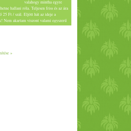
valahogy mintha egyre
hetne hallani róla. Teljesen friss és az ára
 25 Ft / szál. Eljött hát az ideje a
k! Nem akartam viszont valami egyszerű
 ételt belőle, indiai módot találtam ki
Nem bántam meg. Tessék:
lók:
ívaolaj
nítése »
ustármag
ekete mustármag
lykujjnyi gyömbér
római kömény
letnyi chilipehely
kurkuma
nagyobb burgonya
aradicsom
 mángold levelével
k fokhagyma
dot megmossuk, leveleit letépkedjük,