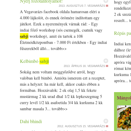
Nyerj főzőtanfolyamot!
hogy egyfé
ismerőseink javaslatai, valamint az ú.n.
„Pune
2013. AUGUSZTUS 7.
VEGAVARÁZS
rendelkező
A Vegavarázs facebook oldala hamarosan eléri a
Guide”
szolgáltak alapul az éttermek
2 ek szezá
4.000 lájkolót, és ennek örömére indítottam egy
felfedezésében. Igyekeztünk minél többe eljutni,
reszelt...
játékot. Ezek a nyeremények várnak rád: - Egy
és ha lehetett, akkor mindig olyat ételt választani,
indiai főző workshop (sós csemegék, csatnik vagy
amit addig még nem.
Répás pa
sabji
workshop), amit én tartok a 108
Életmódközpontban - 7.000 Ft értékben - Egy indiai
Amikor csak lehetett fotóztam, jegyzeteltem. A
Indiai ke
fűszerekből álló... tovább>>
fogások első ránézésre akár egyhangúnak is
dálhoz (le
tűnhetnek (szósz és lepény). A szószok (gravy,
Hozzávalók
sabji
Kelbimbó
sabji
shambar,
) igazából csak kinézetre és állagra
apróra vágo
voltak hasonlóak. Az ízük mind-mind különböző
2013. ÁPRILIS 16.
VEGAVARÁZS
római kömé
Sokáig nem voltam meggyőződve arról, hogy
és mindegyik máshogyan volt finom, de
kurkuma 1
valóban kell bimbó. Amióta ismerem ezt a receptet,
elmondható ugyanez a lepényekről (chapati,
apróra...
más a helyzet: ha már kell, akkor csakis ebben a
naan, puri, stb.) is. Nyilván jobb lett volna több
formában. Hozzávalók: 2 ek olaj 1,5 kk fekete
időt ott tölteni és más tájegységeket is
mustármag 2 kk urad dhal 1/­­2 kk lepkeszegmag 5
Mángo
megismerni legalább ennyire.
curry levél 1/­­2 kk asafoetida 3/­­4 kk kurkuma 2 kk
sambar masala 3... tovább>>
A képeket bő leírással láttam el, a beszámló ott
folytatódik. Ahol csak tudtam feltüntettem az étel
Dahi bhindi
nevét, ahol sikerült ott az étteremet is.
2012. AUGUSZTUS 15.
VEGAVARÁZS