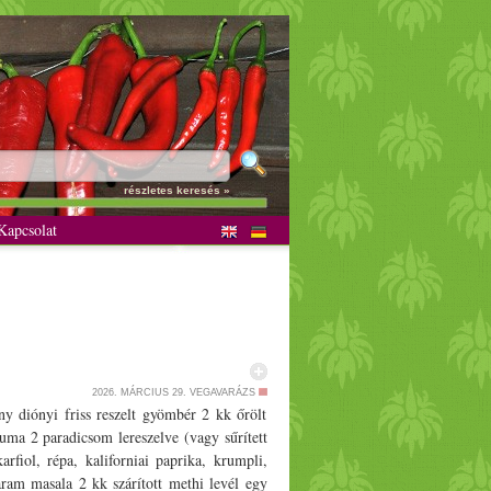
részletes keresés »
apcsolat
2026. MÁRCIUS 29.
VEGAVARÁZS
 diónyi friss reszelt gyömbér 2 kk őrölt
kurkuma 2 paradicsom lereszelve (vagy sűrített
rfiol, répa, kaliforniai paprika, krumpli,
garam masala 2 kk szárított methi levél egy