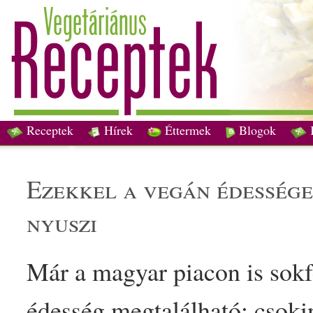
Receptek
Hírek
Éttermek
Blogok
ezekkel a
vegán
édesség
nyuszi
Már a
magyar
piac
on is sok
édesség
megtalálható:
csoki