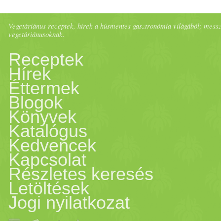
Vegetáriánus receptek, hírek a húsmentes gasztronómia világából; messze 
vegetáriánusoknak.
Receptek
Hírek
Éttermek
Blogok
Könyvek
Katalógus
Kedvencek
Kapcsolat
Részletes keresés
Letöltések
Jogi nyilatkozat