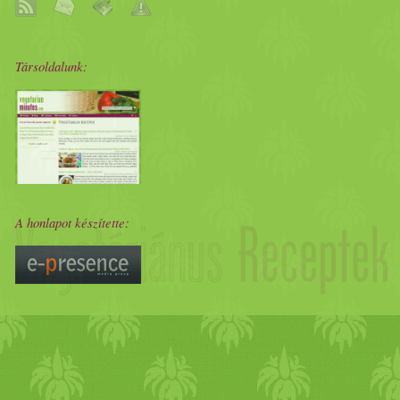
Társoldalunk:
A honlapot készítette: