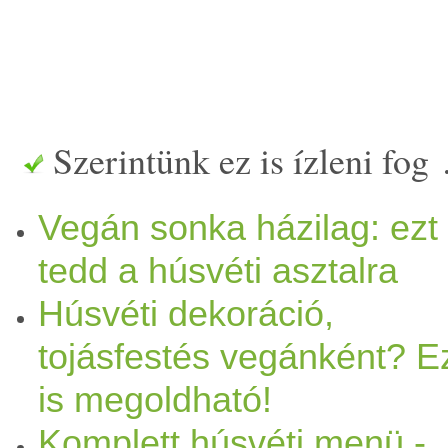
Szerintünk ez is ízleni fog
Vegán sonka házilag: ezt
tedd a húsvéti asztalra
Húsvéti dekoráció,
tojásfestés vegánként? E
is megoldható!
Komplett húsvéti menü -