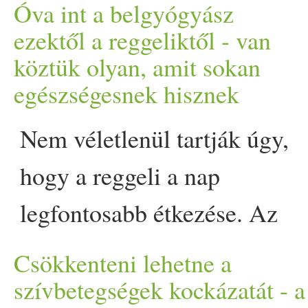
ital
többféle izotóniás
kíná
Óva int a belgyógyász
szüksége van a mesterség
ezektől a reggeliktől - van
köztük olyan, amit sokan
kérdésre táplálkozási sza
egészségesnek hisznek
Nyáron, a… The post Elektro
Nem véletlenül tartják úgy,
van rá? Ezt üzeni az orvos 
hogy a reggeli a nap
on Prove.
legfontosabb étkezése. Az
éhgyomorra elfogyasztott
Csökkenteni lehetne a
ételek jelentősen
szívbetegségek kockázatát - a