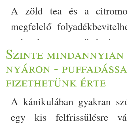
A zöld tea és a citromos
megfelelő folyadékbevitel
más hasznos növényi veg
Szinte mindannyian 
ital
Természetesen egyik
nyáron - puffadássa
fogyasztásuk támogathatja
fizethetünk érte
természetes védekező foly
A kánikulában gyakran sz
melyiket érdemes választa
egy kis felfrissülésre
minél hatékonyabb hidrat