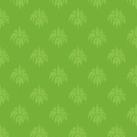
Mindig légy tudatos a tested
jelzéseiről, ha szomjas vagy
igyál - ehhez mindig legyen
nálad víz. A pitta alkatúakná
a hő kimerítheti a májat. A
túlterhelt máj nem biztos,
hogy képes feldolgozni a
belső méreganyagokat.