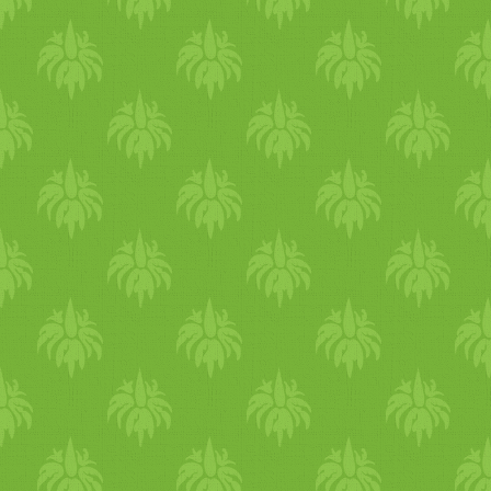
Ezeket a méreganyagokat
ezután a bőr szabadítja fel,
kiütéseket és pattanásokat
okozva. Ha pitta alkatú vagy,
különösen figyelj, hogy ne
terheld túl a májadat és hűts
a szervezeted. Ehhez jó ha
kerülöd a csípős ételeket, a