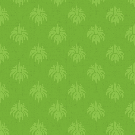
savanyú gyümölcsöket.
Kiváló ilyenkor a keserű
zöldek. Amíg a nap melegít, 
hold fénye hűsít. Érdemes
esténként holdfényben
sétálgatni, ez hűti a testet,
nyugtatja a felhevült
idegrendszert. A Vata
alkatúak imádják ezt az