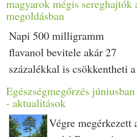
magyarok mégis sereghajtók 
befolyásolják az
megoldásban
emésztőrendszer működését,
Napi 500 milligramm
és hatással lehetnek a nap
flavanol bevitele akár 27
további részének emésztési
százalékkal is csökkentheti a
folyamataira is. Balaicza
szív- és érrendszeri
Erika belgyógyász arra
Egészségmegőrzés júniusban
betegségből eredő halálozás
- aktualitások
figyelmeztet, hogy bizonyos
kockázatát. Egy friss
élelmiszerek reggeli
Végre megérkezett 
tanulmány szerint azonban a