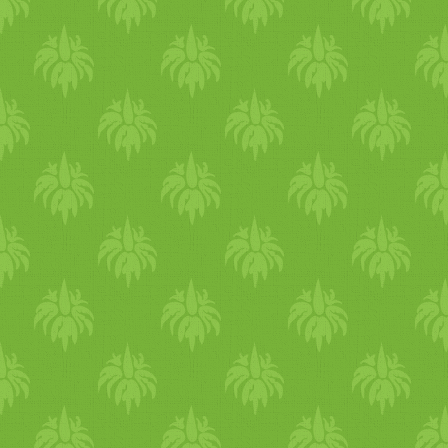
a szervezetükben okozhat
vízvisszatartást, pufisodást,
ödémásodást. Ahogy
emelkedik a hőmérséklet
sokan egyre többet izzadnak.
Hogy elkerüld a kiszáradást,
figyelj a vízbevitelre és az
elektrolit-egyensúlyra.