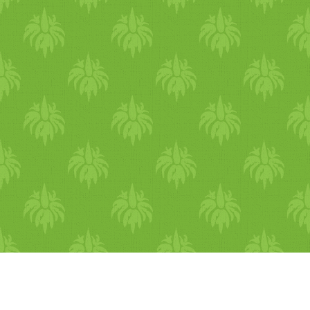
időszakot. Megérkezett a
meleg és számukra megfelel
a páratartalom. Mivel
ilyenkor élednek igazán
vigyázniuk kell arra, hogy n
hajtsák túl magukat túl sok
tevékenységgel. Hirtelen
csábítónak tűnhet a meganny