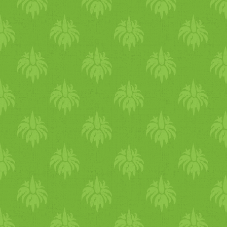
hogy ne forrósodj túl, ehhez
igyál elegendő folyadékot és
egyél hűsítő ételeket. Erről
írok részletesen is lentebb.
Mivel június elején az
időjárásban több a hő és a
pára ez leginkább a pitta
kapha alkatúaknak okoz
nehézséget. A több nedvessé