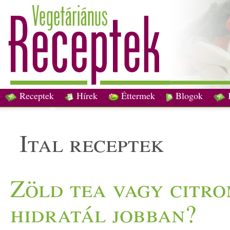
Receptek
Hírek
Éttermek
Blogok
ital receptek
Zöld tea vagy citro
hidratál jobban?