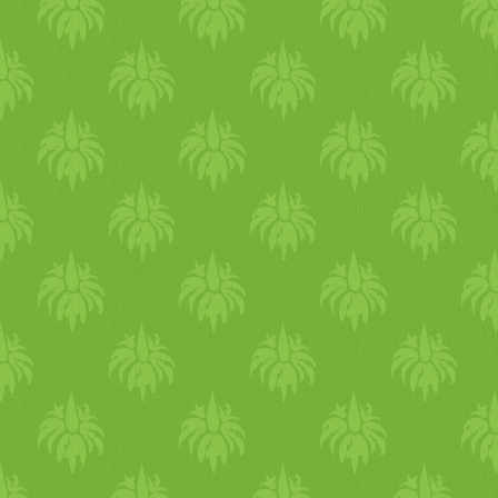
kötelező, de biocsicsóka
sűrítményt is adhatunk hozzá
valamint édesítjük számunkr
megfelelően. Reszelt citrom-
vagy narancshéjat is
szórhatunk bele,
különlegesebb ízhatás
kedvéért. Amíg a rizs a