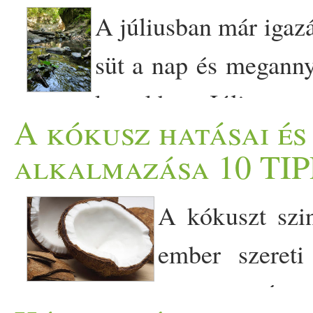
A júliusban már igazá
süt a nap és meganny
kertekben. Július eg
A kókusz hatásai és
beindulnak a nyári szabads
alkalmazása 10 TIP
ráhangolódni a pihenésre, 
A kókuszt szi
sokan hétvégén a strand
ember szereti
utaznak, a legtöbben már v
nagyon népsz
nagyon közel van a nyaralás