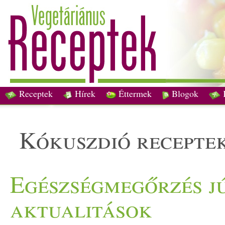
Receptek
Hírek
Éttermek
Blogok
kókuszdió recepte
Egészségmegőrzés jú
aktualitások