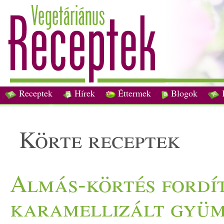
Receptek
Hírek
Éttermek
Blogok
körte receptek
Almás-körtés fordí
karamellizált gyüm