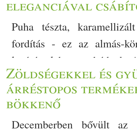
eleganciával csábít
Puha tészta, karamellizá
fordítás - ez az almás-kör
lezárása lehet az ebédnek. 
Zöldségekkel és gy
az a fajta desszert, ami
árréstopos termékek
gyümölcsök illatával leves
bökkenő
körte
alma és a lédús
talá
Decemberben bővült az ár
nemcsak harmonikus, hanem