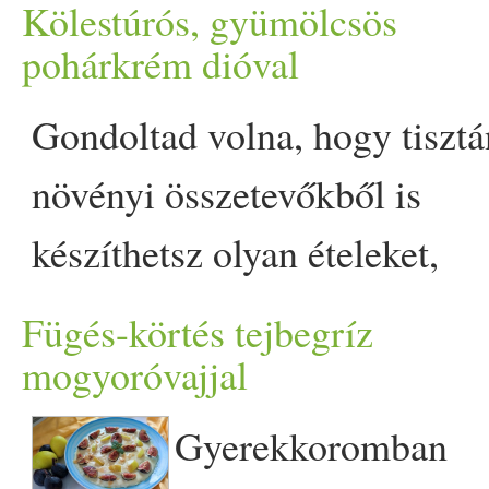
ízeket! A Franciaországb
egy kis bökkenő appeared fir
Kölestúrós, gyümölcsös
galette egy hagyományosan
pohárkrém dióval
ezernyi variációja ismert v
Gondoltad volna, hogy tisztá
post Körtés galette dióval 
növényi összetevőkből is
őszi desszert appeared first 
készíthetsz olyan ételeket,
amelyek hagyományosan
Fügés-körtés tejbegríz
túróból készülnek? Ha nem,
mogyoróvajjal
akkor ez a pohárkrém remek
Gyerekkoromban
alkalom arra, hogy kipróbálj