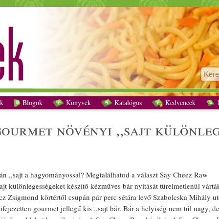
Cheez Raw - Gourmet növényi ,,sajt különlegességek Budapesten recept vegetár
k
Blogok
Könyvek
Katalógus
Kedvencek
K
 gourmet
növényi
,,
sajt
különleg
án
,,
sajt
a
hagyományos
sal? Megtalálhatod a választ Say Cheez Raw
ajt
különleges
ségeket készítő kézműves bár nyitását türelmetlenül vártá
cz Zsigmond körtértől csupán pár perc sétára levő S
zab
olcska Mihály ut
fejezetten gourmet jellegű kis ,,
sajt
bár. Bár a
helyi
ség nem túl nagy, d