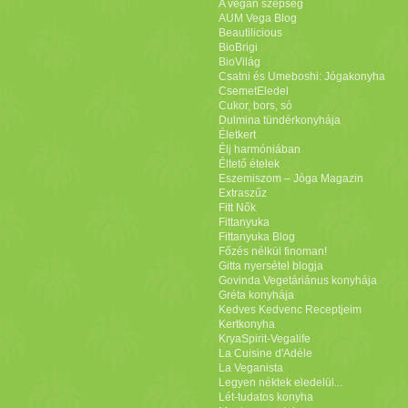
A vegán szépség
AUM Vega Blog
Beautilicious
BioBrigi
BioVilág
Csatni és Umeboshi: Jógakonyha
CsemetEledel
Cukor, bors, só
Dulmina tündérkonyhája
Életkert
Élj harmóniában
Éltető ételek
Eszemiszom – Jóga Magazin
Extraszűz
Fitt Nők
Fittanyuka
Fittanyuka Blog
Főzés nélkül finoman!
Gitta nyersétel blogja
Govinda Vegetáriánus konyhája
Gréta konyhája
Kedves Kedvenc Receptjeim
Kertkonyha
KryaSpirit-Vegalife
La Cuisine d'Adéle
La Veganista
Legyen néktek eledelül...
Lét-tudatos konyha