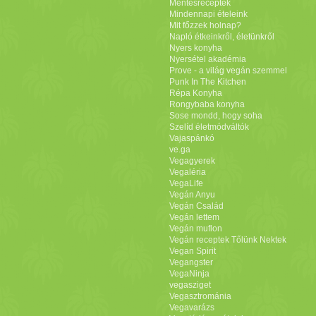
Mentesreceptek
Mindennapi ételeink
Mit főzzek holnap?
Napló étkeinkről, életünkről
Nyers konyha
Nyersétel akadémia
Prove - a világ vegán szemmel
Punk In The Kitchen
Répa Konyha
Rongybaba konyha
Sose mondd, hogy soha
Szelíd életmódváltók
Vajaspánkó
ve.ga
Vegagyerek
Vegaléria
VegaLife
Vegán Anyu
Vegán Család
Vegán lettem
Vegán muflon
Vegán receptek Tőlünk Nektek
Vegan Spirit
Vegangster
VegaNinja
vegasziget
Vegasztrománia
Vegavarázs