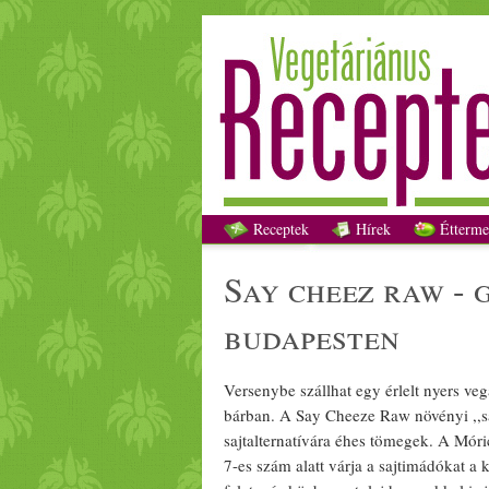
Say 
Receptek
Hírek
Étterme
say cheez raw -
budapesten
Versenybe szállhat egy érlelt
nyers
veg
bárban. A Say Cheeze Raw
növényi
,,
s
sajt
alternatívára éhes tömegek. A Móri
7-es szám alatt várja a
sajt
imádókat a ki