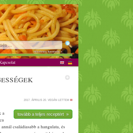
iánus
részletes keresés »
apcsolat
es
ségek
2017. ÁPRILIS 20.
VEGÁN LETTEM
k a
tovább a teljes receptért »
ca
e annál
családi
asabb a hangulata, és