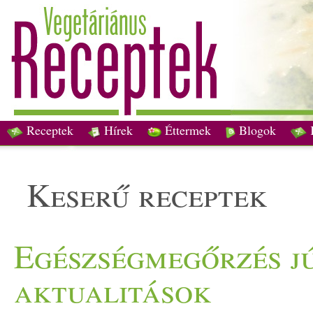
Receptek
Hírek
Éttermek
Blogok
keserű receptek
Egészségmegőrzés jú
aktualitások