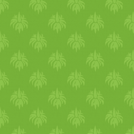
órát. Én korábban
keverőlapátos robotgépet
használtam, de mióta
elromlott, a kenyérsütő
gépem dagasztó funkcióját
használom. :) - Amíg
elkészül a tészta, készítsd el 
tölteléket: ha szükséges,
daráld meg a mákot vagy