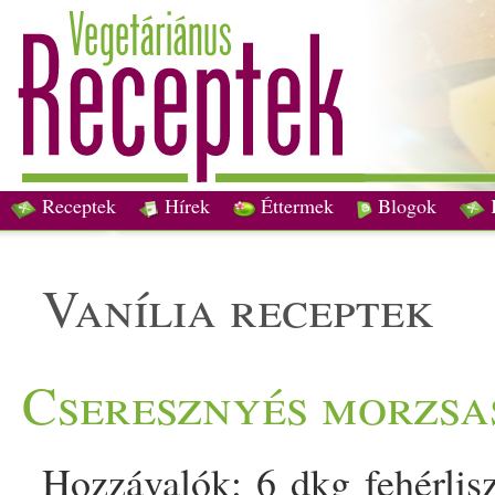
Receptek
Hírek
Éttermek
Blogok
vanília receptek
Cseresznyés morzsa
Hozzávalók: 6 dkg fehérlisz