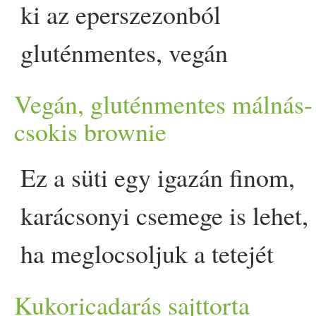
ki az eperszezonból
appeared first on Prove.hu.
gluténmentes, vegán
epertortareceptünkkel. De
Vegán, gluténmentes málnás-
akár később is bevetheted, h
csokis brownie
az epret aktuális
Ez a süti egy igazán finom,
idénygyümölcsökkel váltod
karácsonyi csemege is lehet,
ki. Az epres desszertek
ha meglocsoljuk a tetejét
tárháza szinte
olvasztott csokival vagy akár
Kukoricadarás sajttorta