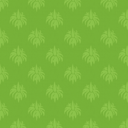
el rajta egyenletesen, és
tekerd fel a bejglit. Ezután
tedd a tepsibe, és hideg
helyen keleszd még fél órát.
- A tetejét kend meg
szójatejjel, majd forróra
előmelegített, és utána
lehalkított sütőben süsd fél