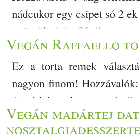
nádcukor egy csipet só 2 ek
gyümölcshöz: 80 dkg magozo
Vegán Raffaello to
vaníliás pudingpor 1 kk fahé
A cseresznyét összekeverjük
Ez a torta remek választá
a fahéjjal, majd egy kisebb s
nagyon finom! Hozzávalók: 
zablisztet, a nádcukrot 
A piskóta alapanyagait ös
Vegán madártej dat
Hozzáadjuk a hideg vajat,
külön a szárazakat, majd e
nosztalgiadesszerte
állagú keveréket kapunk. 
fokos sütőben készre sütjük 