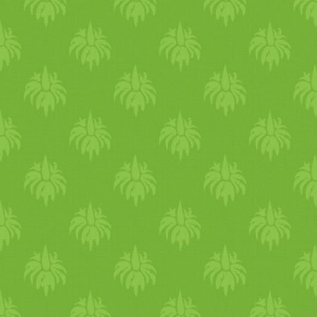
órán keresztül. Elkészítési
idő: kb. 60 perc + kelesztés 
sütés Jó étvágyat! Ez egy
vegán recept volt. :) Hasonló
recepteket ITT találsz még.
Ha itt feliratkozol, a
legújabbakat mindig frissen
kapod majd a postaládádba. :
Nézd meg a legújabb