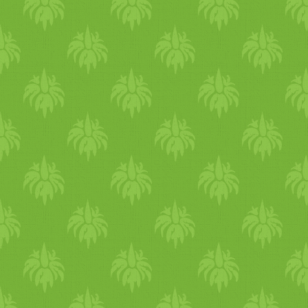
diót, majd keverd össze a
többi hozzávalóval. A mákos
töltelékbe kicsit több cukor é
tej szükséges. - A megkelt
tésztát válaszd ketté, majd
egy sodrófával nyújtsd ki
vékonyra (max. fél cm
vastagra). A tölteléket oszlas