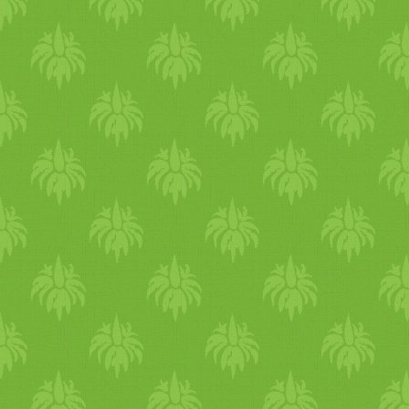
Kertkonyha főzőtanfolyamok
Kezdő Vegán Haladó vegán
(Superfood) Görög vegán
Karácsonyi akció részleteiér
KATT IDE The post Diós
bejgli, mákos bejgli (vegán)
first appeared on Kertkonyha