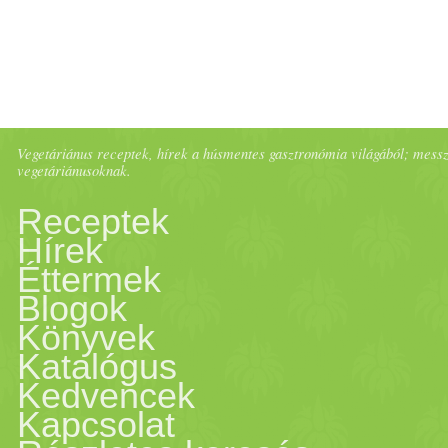
hőmérsékletre gyakorolt hatá
kezded érzékelni a szájban v
után
meleg
ed lesz. Vipaka - 
Vegetáriánus receptek, hírek a húsmentes gasztronómia világából; messze 
vegetáriánusoknak.
tudatra. Befolyásolja az izza
Receptek
táplálja a sejteket. Pl.
chili
s
Hírek
Éttermek
ízt, utána megjelenik a hő é
Blogok
Könyvek
rossz testszagot, égető érzés
Katalógus
Kedvencek
egyfajt kiszámíthatatlan, ha
Kapcsolat