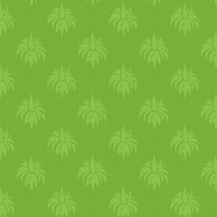
megosztás, együttérzés, örö
használat esetén növeli a kap
tompaságot, a nehézségérzet
lustaságot. Elhízást,
cukorbe
izomnövekedést, ödémát, tu
megfázásra, köhögésre. Növel
kapzsiságot.
Savanyú
Föld+
folyékony, forró)Virya: fűt