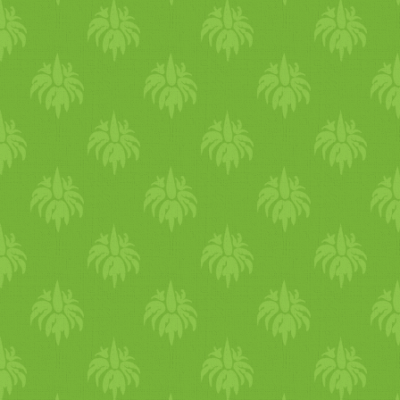
érzékenységet hoz létre a fo
nyálkahártyákat, torlódásokat
szomjat és emésztési gondok
fekélyt is okozhat. Toxikus 
okoz, mintpattanások, pikke
tulajdonsága miatt savasodik
okozhat mellkasban, torokba
húgyutakban. Növeli a kritiká