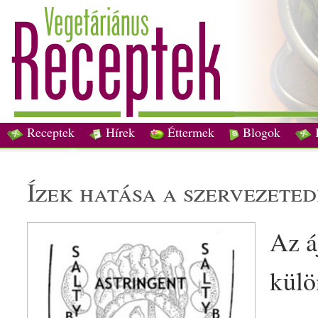
Receptek
Hírek
Éttermek
Blogok
ízek hatása a szervezeted
Az á
külö