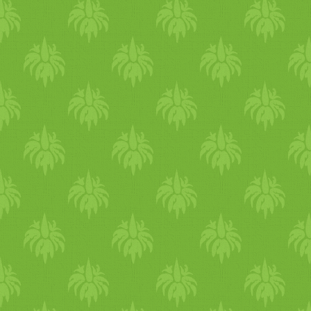
Földelő, segít az idegrendsz
megaka
dál
yozza a testi és 
tompaságot, kreativitás hiány
lelkesedést, érdeklődést,
ma
esetén a vért besűríti ezzel
Növelheti az ödémát és
víz
v
bőrproblé
mák
at, kiütéseket
hőérzetet hozhat létre. A túl