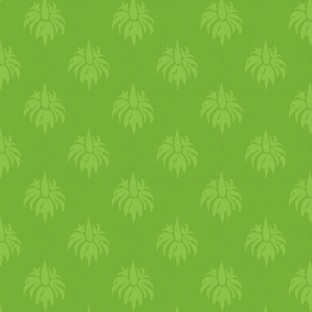
gyűlöletet, önzést, hiperakt
olajos
, nehéz,
meleg
)Virya:
hozza Vata-t súlyosbítja Kap
szójaszósz
, tamari,
zeller
,
te
erősítő. Hashajtó hatású és 
Fokozza a nyálkaképződést, j
felszívódást. Elősegíti a nö
nedvesíti a testet, fenntartja