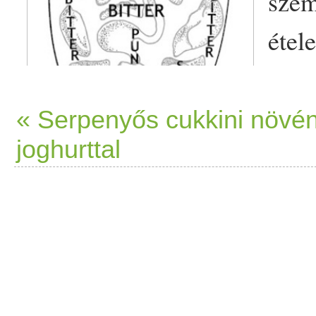
szem
étel
e
külö
hatá
« Serpenyős cukkini növén
joghurttal
fizi
állapotunkra és a tudatossá
egyik legjelentősebb terápiá
nyelvben több jelentéssel is b
lelkesedés,
gyümölcs
lé, pla