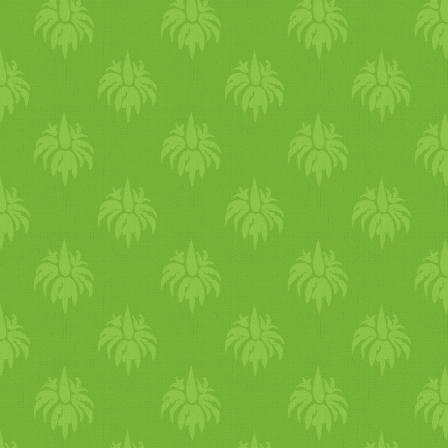
és ráncosodást is okozhat. N
függőségeket, birtoklást, ka
Csípős
Tűz + Levegő (jellemz
éles)Virya: fűtVipaka:
csípő
súlyosbítja Vata-t, Pitta-t.
Chi
hagyma
,
retek
,
hajdina
,
mus
asafoetida.Fel
meleg
íti a tes
lángra lobbantja az emésztést