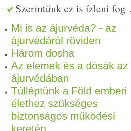
Szerintünk ez is ízleni fog
ájurvéda 6 alapvető ízt kül
Mi is az ájurvéda? - az
létfontosságú a testi és ment
ájurvédáról röviden
harmóniánk szempontjából.
Három dosha
sokféle kombinációban létez
Az elemek és a dósák az
által tudják élvezetessé tenn
ájurvédában
Túlléptünk a Föld emberi
tapasztalatainkat. Az ájurv
élethez szükséges
elemek tana képezi. Az 5 fő 
biztonságos működési
föld. Egy adott
étel
mind az
keretén