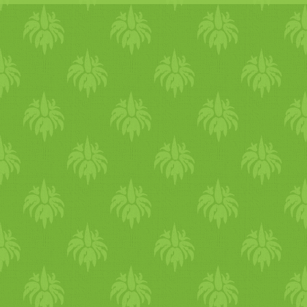
datolya
,
füge
,
cékla
és
répa
m
vöröslencse
,
mandula
,
dió
,
édes
ítőszer kiv
étel
a
méz
,
va
élet
energiát, erőt, felépítő,
t
az érzékeket. Szép bőrt, haja
testben az égő érzeteket és a
gyógyítja a soványságot. A l
ragyogását, erősíti az immun