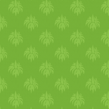
eljharmoniaban.blogspot.com/
naponta
olajos
önmasszázst, 
védekezni a
hideg
ellen, erő
képességét. https:/­/­eljharm
hogyan-vegezz-otthoni-ajurv
próbálj minden nap ugyana
vacsorázni. Egyél
tápláló
, d
készült,
meleg
, szaftos, zsír