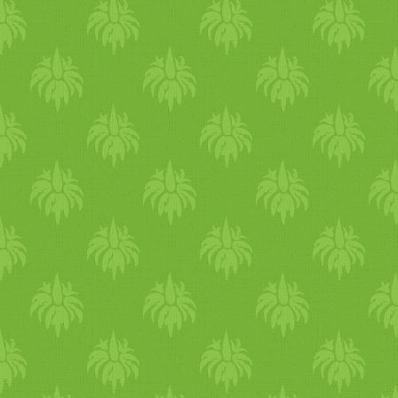
természetes
, ha a tested zsí
a jó kis
mag
ok, mint a
dió
,
egyikkel sem. A
mag
okat f
fogyasztás előtt. A vatakn
ideális választás november
finom
édesség
ek,
sütemény
e
alapanyagokból
édesség
eket
vagy
datolya
cukorral, teljes