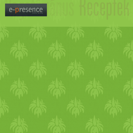
fogyókúrázni:) Annak érdek
zsírréteget tudj növeszteni, 
intenzív
testmozgást és sokk
kalória
dúsabb étkezésekre.
szervezeted belső igénye a
t
étel
ek iránt. A tested nove
védekező zsírrétegedet, ezé
étvágyat tapasztalsz és többe