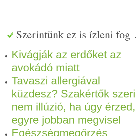
lesz jelen az
élet
ünkben, egy
szeles napokat, nyirkos, eső
Szerintünk ez is ízleni fog
nappalok is egyre rövidebbe
Kivágják az erdőket az
emberi szervezetre is hatás
avokádó miatt
Tavaszi allergiával
visszavonulás ideje a termé
küzdesz? Szakértők szeri
A
hideg
miatt egyre kevesebb
nem illúzió, ha úgy érzed,
eljön a beltéri tevékenysége
egyre jobban megvisel
Te is visszahúzódóbb vagy é
Egészségmegőrzés