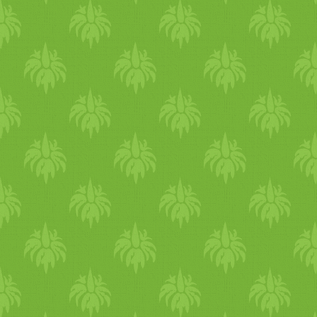
zavart, bőrszárazságot. A h
könnyen hoz létre meghülést
a legyengült iszervezetük m
a kórokozókra is. Ne enged
fogyassz a nap folyamán re
gyógyteákat,
forralt
vizet. I
készen is meg tudsz vásároln
R
ecet
et a blogon itt találod: h