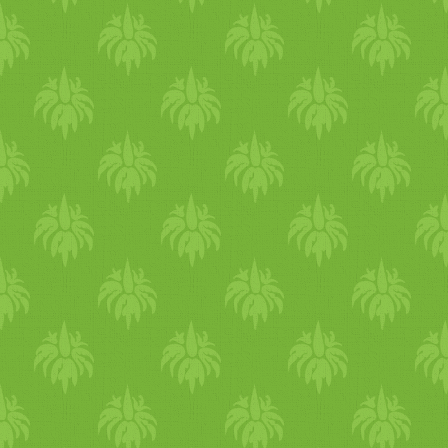
A szervezeted ilyenkor megh
biztosítják a tested
téli
mel
ghí - tisztított
vaj
. A Dm-ben
itt a blogon is találsz recep
https:/­/­eljharmoniaban.blog
ghit-tisztitott-
vaj
at-es.html
amikor elkészült a tálalás el
ghít vagy
olívaolaj
at. Által