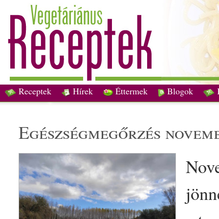
Receptek
Hírek
Éttermek
Blogok
egészség
megőrzés novemb
Nove
jönn