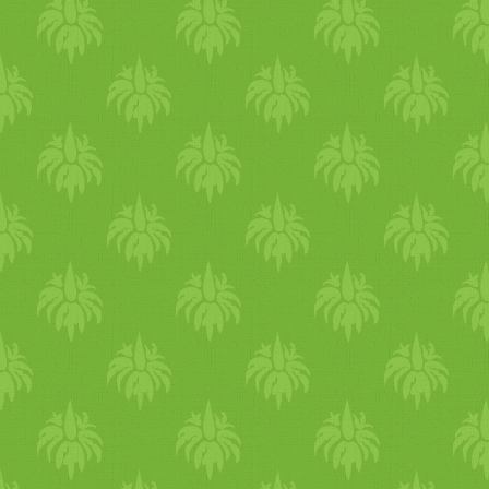
a blogon nagyon sok
muffin
találhatsz. https:/­/­eljharmo
receptek Egy szuper
étel
ily
kisülét lepény
kenyér
. https:
2019/­10/­
puri
-
friss
-eleszto
me
egy Vata kitchari is https:/­
2023/­09/­kitchari-vata.html
nyers
zöldség
et,
nyers
gyüm