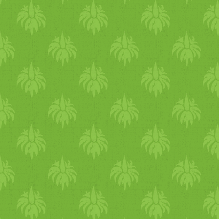
utáni vágyad van, a szerveze
Kerüld a finomított cukroka
fehérliszt
es termékeket, inká
szénhidrát
okat kezdj fogyas
Akik Vata alaktúaknak az é
különösen odafigyelni egye
hideg
és szél hatására ilyenk
izmokat, nyakmerevséget, fá
puffadást, száraz köhögést, i