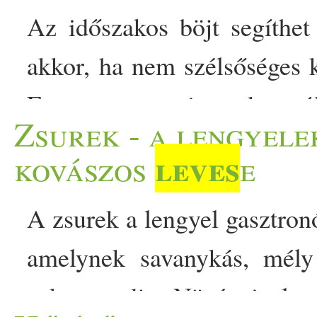
Az időszakos böjt segíthet
akkor, ha nem szélsőséges 
Egy orvos szerint sokan tú
Zsurek - a lengyele
étkezési időszakban pedig 
leves
kovászos
e
az éhezést. A módszer ráad
A zsurek a lengyel gasztro
Az időszakos böjt olyan ét
amelynek savanykás, mély 
nem azt határozza meg, h
zakwas adja. Növényi ala
Időszakos böjttel fogynál?