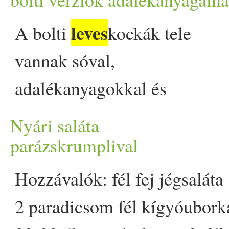
mediterrán fehérbabsalátá
leves
A bolti
kockák tele
post Hűsítő desszertek 
vannak sóval,
válogathatsz appeared first 
adalékanyagokkal és
tartósítószerekkel - holott
Nyári saláta
házilag egészségesebb,
parázskrumplival
ízekben szintén bővelkedő
Hozzávalók: fél fej jégsaláta
változat készíthető. Mutatjuk
2 paradicsom fél kígyóubork
hogyan áll össze a