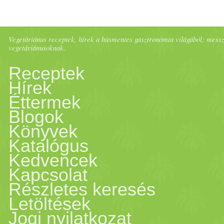
újra felfedezni az egyszerű,
természetes és ízletes
Vegetáriánus receptek, hírek a húsmentes gasztronómia világából; messze 
vegetáriánusoknak.
ételekben rejlő örömöt -
Receptek
Hírek
anélkül, hogy sokat
Éttermek
Blogok
költenének. A könyvet itt
Könyvek
Katalógus
tudod megvásárolni. Lapozz
Kedvencek
bele a kiadványba
Kapcsolat
Részletes keresés
Letöltések
Jogi nyilatkozat