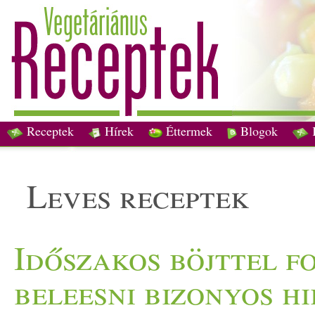
Receptek
Hírek
Éttermek
Blogok
leves receptek
Időszakos böjttel 
beleesni bizonyos h