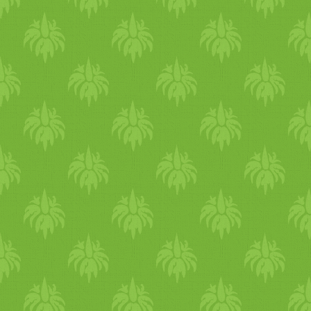
végtagzsibbadás,
egyensúlyzavar, reflexkiesés,
kóros reflexek,
izomgyengeség, járási
nehézség, látászavar,
memóriazavar,
ingerlékenység, depresszió,
hallucináció,