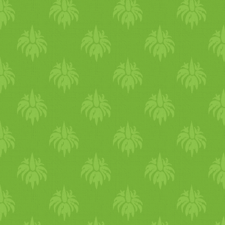
mennyiség, úgy több adagot
kell fogyasztani belőle, vagy
más dúsított élelmiszerrel kel
kombinálni. Sokan emiatt
kényelmesebbnek tartják a
táplálékkiegészítők szedését,
melyek vitamintartalma
koncentráltabb.
Túladagolhatom a B12-t?