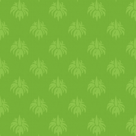
szinten fogyasztani), ha
mégis, esélyes hogy
megsikálja evés előtt
(bevallom én is megmosom 
biozöldségestől, vagy
őstermelőtől vett növényeket
Ki tudja, hogy milyen
személyi higiéniája volt a
gyümölcsszedőknek, és