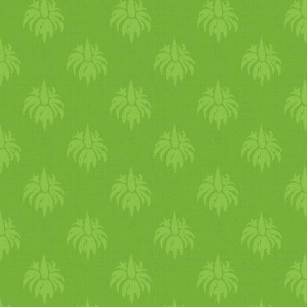
élelmiszerek fogyasztásával,
vagy táplálékkiegészítők
szedésével. Ha valaki csak
dúsított élelmiszereket
fogyaszt, tudnia kell hogy eg
adagban mennyi B12
található. Amennyiben
kevesebb, mint a napi ajánlot