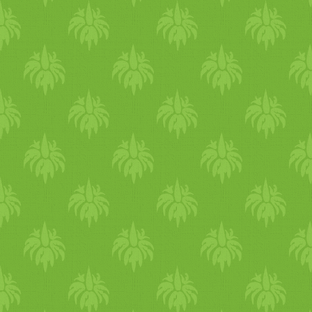
meg fogyasztás előtt.
Véleményem szerint, ha van
is rajta biológiailag aktív
B12, vannak vegánok, akik
nem jutnak organikus
módszerrel termelt
növényekhez (például nekem
sincs lehetőségem napi