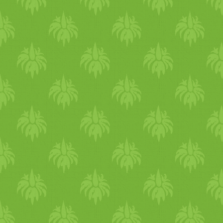
anémia) és idegrendszeri
problémákat okoz, ezért a
tünetek az ezekre jellemző
képet mutatják. Sápadtság,
fáradékonyság, légszomj,
szapora szívverés,
megnagyobbodott lép,
tükörnyelv, gyomor,
bélrendszeri zavarok,