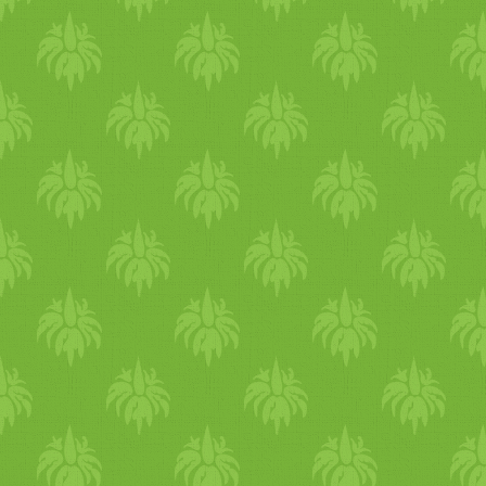
teljességgel kizárja, más
forrásokat kell keresni.
Néhány cikk említi, hogy
sörélesztőben, algákban,
mosatlan organikus eredetű
zöldségekben gyümölcsökbe
előfordul. A sörélesztőben,
élesztőkben nincs (ha lenne
benne hozzáadott formában,