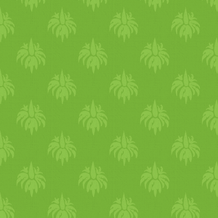
személyiségzavarok, szellem
leépülés. Miben van B12? A
szakirodalom jelenlegi
álláspontja szerint állati
eredetű táplálékból
szerezhető meg (máj, hús,
hal, tojás, tejtermékek). Mive
ezeket a vegán életmód