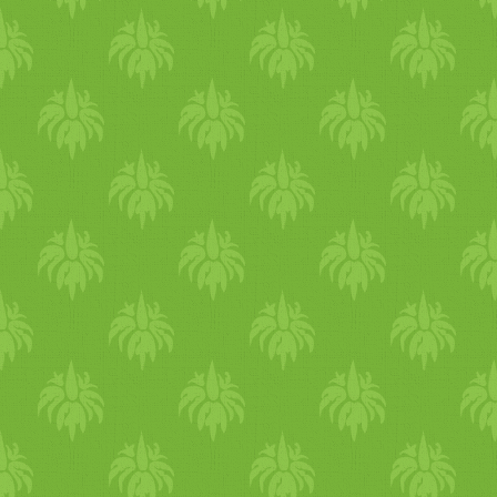
akkor ugyanúgy jeleznék a
csomagoláson, mint a vegán
Marmite címkéjén.). A
sörélesztővel, algákkal,
lucerna
és búzacsírával
kapcsolatos vegán
reményeket az táplálja, hogy
egyes vizsgálatok kimutattak