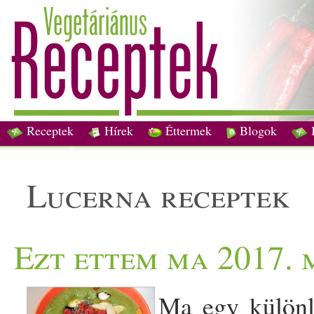
Receptek
Hírek
Éttermek
Blogok
lucerna receptek
Ezt ettem ma 2017. 
Ma egy különl