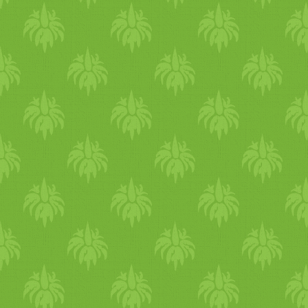
bennük B12 vitamint, de ez
az emberi szervezetszámára
nem hasznosítható,
úgynevezett inaktív analóg.
Egyes oldalak a mosatlan,
organikus eredetű gyümölcsö
és zöldséget említik még B1
forrásként, ha nem mossák