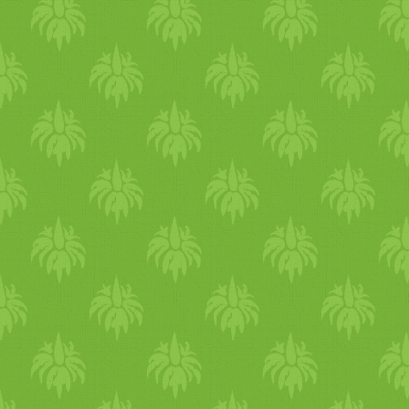
Túladagolást, illetve
mellékhatást, a hazai forráso
nem írnak le. Bizonyos
mennyiségű B12-t a máj
képes tárolni, a felesleg pedi
a vizelettel kiürül. Ennek
ellenére nem ajánlják a
túlfogyasztását, mert a