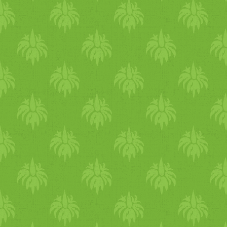
mennyire volt tiszta a láda,
amibe pakolták.). Vagyis ez
sem mindenki számára
elérhető, megbízható forrás.
Hogyan jutok hozzá a B12-
höz, ha vegán vagyok? A
Vegan Society ajánlása
szerint B12-vel dúsított