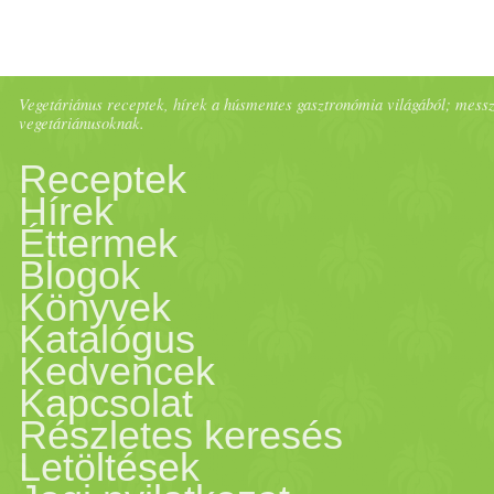
Vegetáriánus receptek, hírek a húsmentes gasztronómia világából; messze 
vegetáriánusoknak.
Receptek
Hírek
Éttermek
Blogok
Könyvek
Katalógus
Kedvencek
Kapcsolat
Részletes keresés
Letöltések