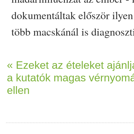
dokumentáltak először ilyen
több macskánál is diagnoszt
metszet pedig ezekben az es
rendre
nyers
hússal vagy azt 
« Ezeket az ételeket ajánlj
a kutatók magas vérnyom
nem hőkezelt
tej
jel etették-
ellen
olyat az Egye
sült
Államokba
terjedt át emberre a madárin
tényezőt hagytak figyelmen k