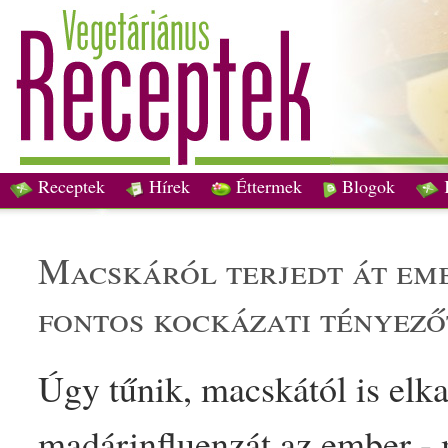
Receptek
Hírek
Éttermek
Blogok
macskáról terjedt át emberre a madárinfluenza -
fontos kockázati tényező
Úgy tűnik, macskától is elka
madárinfluenzát az ember -