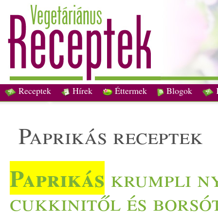
Receptek
Hírek
Éttermek
Blogok
paprikás receptek
Paprikás
krumpli ny
cukkinitől és borsó