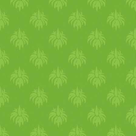
finommá teszi). Amint a
gomba megpuhult, tálalhatju
is a tökfőzelékkel. A
gombapörköltre egy jó
kanálnyi növényi joghurtot
tettem, feldobta az ízét.