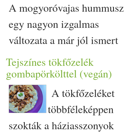
The post Tökös lecsó: mé
A mogyoróvajas hummusz
zöldségeknek appeared first
egy nagyon izgalmas
változata a már jól ismert
csicseriborsókrémnek,
Tejszínes tökfőzelék
amelyben a tahinit, vagyis a
gombapörkölttel (vegán)
szezámkrémet krémes
A tökfőzeléket
mogyoróvaj váltja fel. Ha má
többféleképpen
mestere vagy a hagyományo
szokták a háziasszonyok