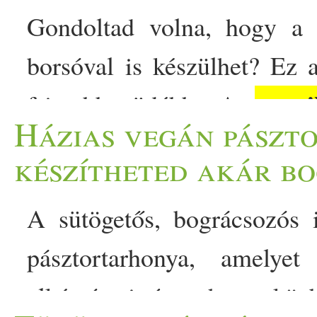
Gondoltad volna, hogy 
borsóval is készülhet? Ez
papri
frissebb, üdébb. A
Házias vegán pászt
számára egy igazán otthonos
készítheted akár bo
bogrács illatát, a sűrű, 
A sütögetős, bográcsozós 
konyháját. De mi történik, ha
pásztortarhonya, amelye
kivesszük a megszokott… 
elkészíteni úgy, hogy köz
csavarral - cukkinitől és b