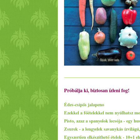
Próbálja ki, biztosan ízleni fog!
Édes-csípős jalapeno