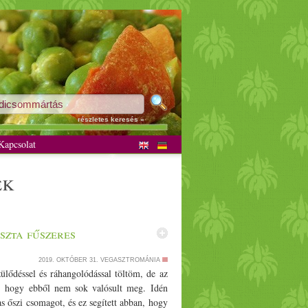
részletes keresés »
apcsolat
ek
szta fűszeres
2019. OKTÓBER 31.
VEGASZTROMÁNIA
ülődéssel és ráhangolódással töltöm, de az
l, hogy ebből nem sok valósult meg. Idén
s őszi csomagot, és ez segített abban, hogy