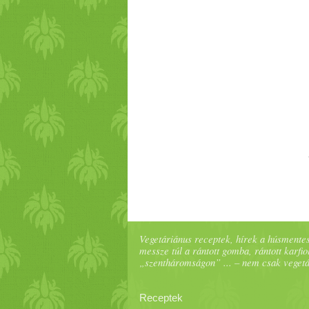
Vegetáriánus receptek, hírek a húsmentes
messze túl a rántott gomba, rántott karfiol
„szentháromságon” ... – nem csak veget
Receptek