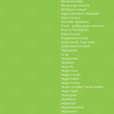
“majonéz vagy sült kápia paprikás diós
Mentesreceptek
kence zöldségek mártogatásához. Mexikói babos
Mindennapi ételeink
Mit főzzek holnap?
chilis mártogatós tortilla chips-szel. Italok Jamie-nél
Napló étkeinkről, életünkről
elég jó az ünnepi koktél választéka… van miből
Nyers konyha
válogatni bőven. Tetszik ez a mentás gránátalmás
Nyersétel akadémia
Prove - a világ vegán szemmel
spitzer vagy ez az almás fűszeres koktél. Ha pedig
Punk In The Kitchen
valami édessel, krémessel, nagyon csokissal zárnánk
Répa Konyha
az évet, ne feledkezzünk meg a forró csokoládéról.
Rongybaba konyha
Sose mondd, hogy soha
Íme egy jó kis gyűjtemény szuper receptekből.
Szelíd életmódváltók
Vajaspánkó
ve.ga
Vegagyerek
Vegaléria
VegaLife
Vegán Anyu
Vegán Család
Vegán lettem
Vegán muflon
Vegán receptek Tőlünk Nektek
Vegan Spirit
Vegangster
VegaNinja
vegasziget
Vegasztrománia
Vegavarázs