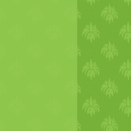
án hagyjuk pihenni és megszáradni.
 a gerslit kétszeres vízben. Egy
n olívaolajon pirítsuk meg a hagymát és a
t (5 percig), majd egy tálban keverjük
ltelék többi hozzávalójával. Egyenként
i a megszáradt káposztaleveleket, töltsük
elékkel, és mind a négy oldalát hajtsuk be.
ó tálba rakjunk egy kis
ommártás
t, és arra helyezzük a leveleket a
lefelé. Tegyünk rá néhány kanál tejfölt,
 perc alatt süssük készre.