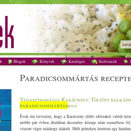
paradicsommártás receptek - Vegetáriánus receptek
k
Blogok
Könyvek
Katalógus
Kedvencek
K
paradicsommártás recept
Vegasztrománia Karácsony: Töltött kelkápo
paradicsommártás
ban
Évek óta tervezem, hogy a Karácsony előtti időszakot valódi kész
utóbbi pár évben általában december közepe után eszméltem fe
viszont végre máshogy alakult. Múlt pénteken letettem egy hatalma