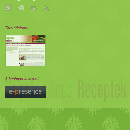
keverőtálban keverjük össz
gesztenyét, a
dió
t, az
aszalt
s
Társoldalunk:
narancs
héjat.
Meleg
ítsük e
főni a
paradicsommártás
t. 
paradicsom
okat, és a
fűszer
A honlapot készítette:
percig. Forraljunk fel egy n
ebben főzzük 3-4 percig a k
lecsepegni, és itassuk le rólu