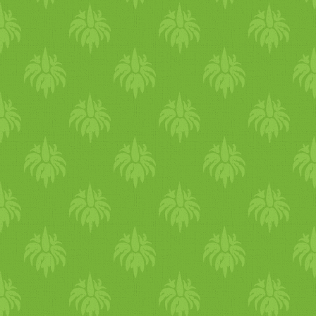
hozzá a
pirított
kalács
, a
pit
édesburgonya
- válogasson 
vagy nem ezek közül saját 