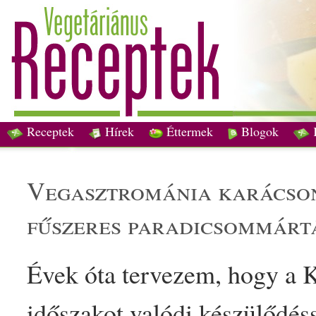
Receptek
Hírek
Éttermek
Blogok
ve
gasztro
mánia
karácso
fűszer
es
paradicsommárt
Évek óta tervezem, hogy a
K
időszakot valódi készülődéss