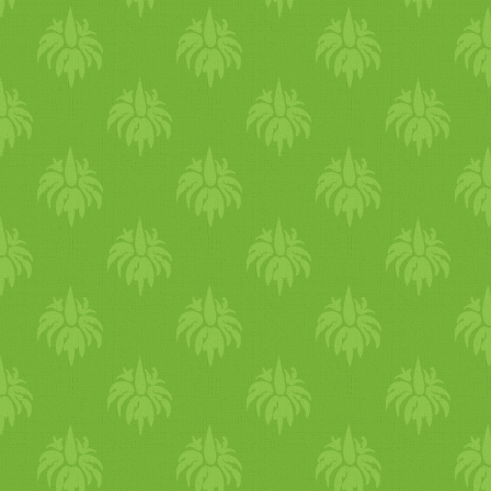
mag
unk elé egy levelet, te
töltelék
et, hajtsuk be két ol
is köthetjük őket, megerősíté
enélkül is megállják a helyü
az összes
levél
lel. Egy nagy
aljára öntsük a
paradicsoms
kelkáposzta
cso
mag
okat. Le
sütőben 15 percig, fedő nél