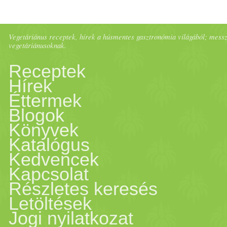
vagy 1
fahéj
rúd 1/­­2 tk resz
lereszelve 3-4
szegfűszeg
s
Vegetáriánus receptek, hírek a húsmentes gasztronómia világából; messze 
vegetáriánusoknak.
olaj
at egy nagy serpenyőben
Receptek
Hírek
fokhagymát, a
zellerszár
at é
Éttermek
Blogok
a sárgarépát és a fehérrépát,
Könyvek
Katalógus
öntsük hozzá a rozét és adju
Kedvencek
Kapcsolat
bors
ozzuk. 5 perc főzés utá
Részletes keresés
Letöltések
további 5 percig. Hagyjuk eg
Jogi nyilatkozat