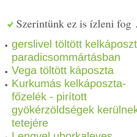
tudjak osztani az ötleteimből
Szerintünk ez is ízleni fog
töltött
kelkáposzta
pedig ol
gerslivel töltött kelkáposz
lakásban, hogy ezek után r
paradicsommártásban
h
angol
ódással.
Töltött
kelká
Vega töltött káposzta
paradicsommártás
ban Hozzá
Kurkumás kelkáposzta-
kelkáposzta
levél
megmosva
főzelék - pirított
gyökérzöldségek kerülne
felkockázva 3
fokhagyma
ap
tetejére
apróra vágva 1
sárgarépa
ler
Lengyel uborkaleves