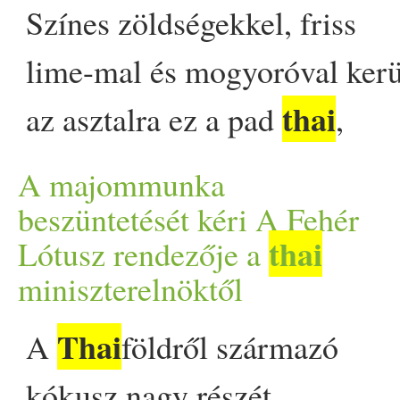
washingtoni egyezmény ker
Színes zöldségekkel, friss
post Több tucat viperával a
lime-mal és mogyoróval kerü
egy indiai csempész appeared
thai
az asztalra ez a pad
,
amely tökéletes belépő lehet 
A majommunka
thai
konyha világába.
beszüntetését kéri A Fehér
thai
Lótusz rendezője a
Elkészítése mindössze 30
miniszterelnöktől
perc, és nincs hozzá szükség
Thai
A
földről származó
semmilyen egzotikus
kókusz nagy részét