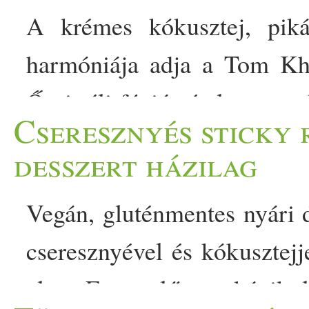
A krémes kókusztej, piká
harmóniája adja a Tom Kha
Őszi-téli fúziós étel ez, am
Cseresznyés sticky r
ízek találkoznak. A Tom
desszert házilag
legkedveltebb fogása, ame
Vegán, gluténmentes nyári de
frissesség és fűszeres mél
cseresznyével és kókusztejj
eredeti recept szerint ez 
alatt. Extra előny a kánik
- illatos és melengetően pik