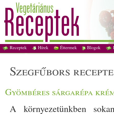
Receptek
Hírek
Éttermek
Blogok
szegfűbors recept
Gyömbéres sárgarépa kré
A környezetünkben soka