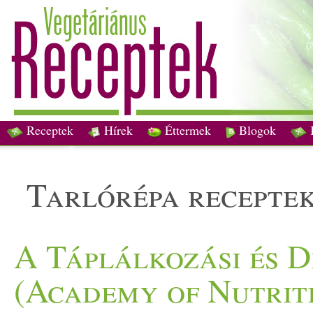
Receptek
Hírek
Éttermek
Blogok
tarlórépa recepte
A Táplálkozási és D
(Academy of Nutriti