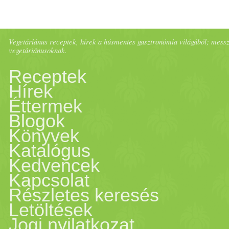
Vegetáriánus receptek, hírek a húsmentes gasztronómia világából; messze 
vegetáriánusoknak.
Receptek
Hírek
Éttermek
Blogok
Könyvek
Katalógus
Kedvencek
Kapcsolat
Részletes keresés
Letöltések
Jogi nyilatkozat