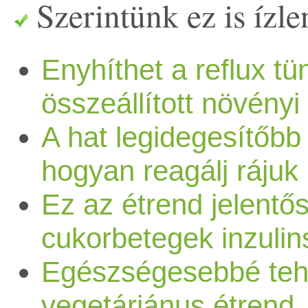
Szerintünk ez is ízlen
Enyhíthet a reflux t
összeállított növényi
A hat legidegesítőbb
hogyan reagálj rájuk
Ez az étrend jelentő
cukorbetegek inzulin
Egészségesebbé tehe
vegetáriánus étrend