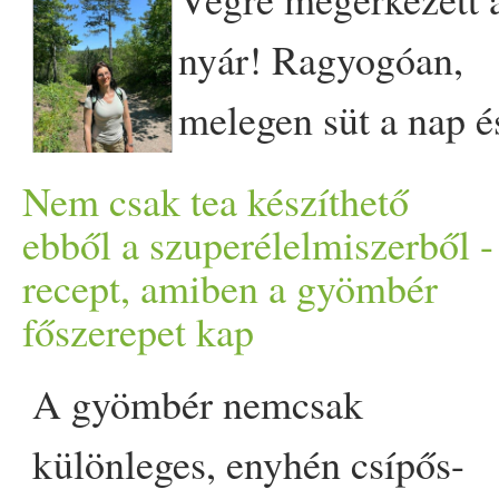
szerint. Friss elemzésükben
nyár! Ragyogóan,
természetes
azt írják,
melegen süt a nap é
növényi vegyületek, a
késő estig világos
Nem csak tea készíthető
polifenolok kedvezően
van. Számomra a jógaórák
ebből a szuperélelmiszerből -
befolyásolhatják az
recept, amiben a gyömbér
kezdete és vége mutatja
főszerepet kap
Alzheimer-kórhoz és más, az
mindig jól a nap járásának
idegsejtek fokozatos
A gyömbér nemcsak
dinamikáját. Nyáron a
pusztulásával járó
különleges, enyhén csípős-
legjobb időszakban még az