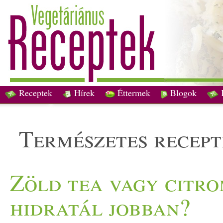
Receptek
Hírek
Éttermek
Blogok
természetes recep
Zöld tea vagy citro
hidratál jobban?