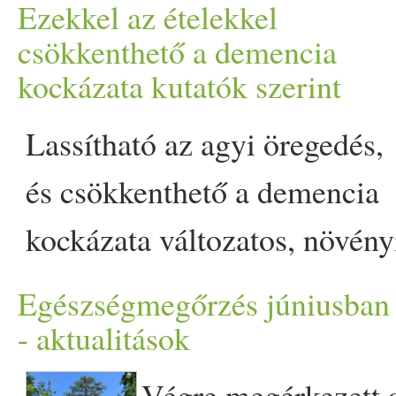
természetes
en az étrendje 
Ezekkel az ételekkel
igencsak extrémnek szám
csökkenthető a demencia
kockázata kutatók szerint
hagyományos táplálkozási a
Lassítható az agyi öregedés,
legkevésbé sem tekinthető… 
és csökkenthető a demencia
Erling Haaland étrendjét
kockázata változatos, növény
jóvá appeared first on Prove.
eredetű élelmiszerekben
Egészségmegőrzés júniusban
gazdag táplálkozással a
- aktualitások
Semmelweis Egyetem kutató
Végre megérkezett 