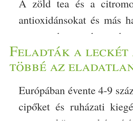
A zöld tea és a citromo
antioxidánsokat és más h
sem csodaszer, de rendsze
Feladták a leckét 
védekező folyamatait. De a
többé az eladatla
minél hatékonyabb hidrat
appeared first on Prove.
Európában évente 4-9 száz
cipőket és ruházati kieg
roppant környezetkárosító