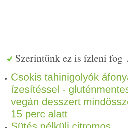
Szerintünk ez is ízleni fog
Csokis tahinigolyók áfon
ízesítéssel - gluténmente
vegán desszert mindössz
15 perc alatt
Sütés nélküli citromos