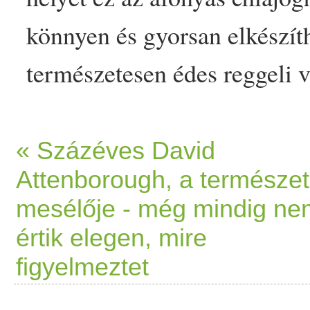
könnyen és
gyors
an elkészít
természetes
en
édes
reggeli
v
chia
joghurt
, amely egyszerr
enyhén savanykás íze kiegy
« Százéves David
Attenborough, a természet
lágyságát, miközben a chia
m
mesélője - még mindig ne
Ez az a recept, ami szinte
m
értik elegen, mire
chia
joghurt
-
friss
ítő,
termés
figyelmeztet
appeared first on Prove.