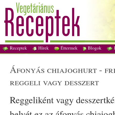
Receptek
Hírek
Éttermek
Blogok
áfonyás chia
joghurt
-
fr
reggeli
vagy
desszert
Reggeli
ként vagy
desszert
ké
helyét ez az áfonyás chia
jog