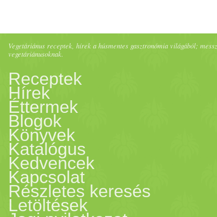
Vegetáriánus receptek, hírek a húsmentes gasztronómia világából; messze 
vegetáriánusoknak.
Receptek
Hírek
Éttermek
Blogok
Könyvek
Katalógus
Kedvencek
Kapcsolat
Részletes keresés
Letöltések