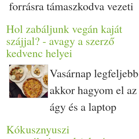
igazán nyomoztam vagy
forrásra támaszkodva vezeti
kérdeztem utána. Amikor má
le, hogy fenntarthatóság
Hol zabáljunk vegán kaját
elköltöztünk Londonból és
szempontjából melyik étrend
szájjal? - avagy a szerző
kedvenc helyei
letelepedtünk
az, amelyik a bolygónk
Southamptonban, akkor
maradék erdeinek
Vasárnap legfeljebb
számomra szinte felrobbant
védelmében a
akkor hagyom el az
vele az internet, rengeteg cik
legmegfelelőbb. Az eredeti
ágy és a laptop
és recept jött velem szemben
tanulmány szerzői és angol
háromméteres körzetét, ha
Kókusznyuszi