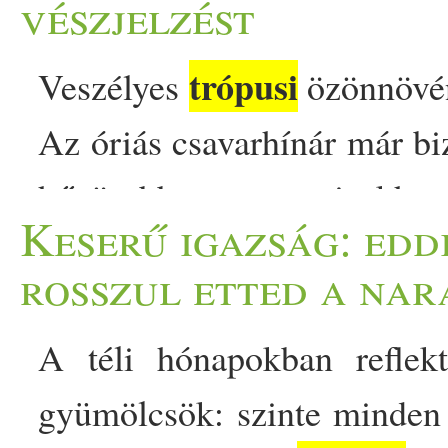
vészjelzést
trópusi
Veszélyes
özönnövény
Az óriás csavarhínár már bi
hűvösebb magyar vizekhez 
Keserű igazság: edd
Balatonba jutása már csak id
rosszul etted a nar
Trópusi
eredetű, agresszíve
A téli hónapokban reflek
Balaton vízrendszerének 
gyümölcsök: szinte minden 
csavarhínár a Hévízi-tó k