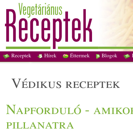
Receptek
Hírek
Éttermek
Blogok
védikus receptek
Napforduló - amiko
pillanatra