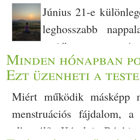
Június 21-e különleges nap. A nyári napforduló az év leghosszabb nappala. A természet ilyenkor teljes erejében ragyog. A fák lombjai sűrűek és zöldek, a rétek virágba borulnak, a gyümölcsök tömegesen érnek, minden az élet teljességét sugározza. Ősidők óta fontos időpont volt ez az emberek számára. A fény eléri a csúcspontját, majd lassan megkezdődik az út a rövidülő nappalok felé. A természet ritmusa emlékeztet bennünket arra, hogy minden ciklikus. Van idő a növekedésre, a kibontakozásra, és van idő a befelé fordulásra is. A nyári napforduló nemcsak a természetben jelent fordulópontot. Az év feléhez érkeztünk. Mögöttünk van hat hónap, és előttünk áll még hat. Ez egy olyan pillanat, amikor érdemes megállni egy kicsit, kilépni a hétköznapok sodrásából, és ránézni arra, hogyan alakult az elmúlt időszak. Sokszor úgy telnek a napok, hetek és hónapok, hogy csak haladunk előre. Intézzük a feladatokat, megoldjuk a problémákat, terveket szövünk, alkalmazkodunk a változásokhoz. Közben ritkán állunk meg, hogy tudatosan végiggondoljuk, merre is tartunk valójában. A napforduló lehetőséget kínál tudatosan áttekinteni az eltet időszakot és felkészülni az év hátra levő részére. A sikeres változtatáshoz, nagyon fontos, hogy komolyan határozd el pontosan miben szeretnél változtatni és légy tudatos arról, hogyan érheted el. Ne csak azt gondold, "majd rendszeresen mozgok" vagy "majd nem idegeskedem annyit " vagy "többet találkozom szeretteimmel" mert elérkezünk az év végéhez és újra azt fogod gondolni, na majd jövőre... Bármi amiben az életben siekres szeretnél lenni, eredményt szeretnél elérni arra időt, energiát, pénzt kell szánni... Ha nem csinálsz, időt, teret annak amit szeretnél, hogy az életedben megnyilvánuljon, soha nem fog megérkezni Az elmúlt időszak átgondolásánál talán segít, ha szem előtt tartod, hogy bármi is történt Veled, az mindig érted van és a fejlődésedet szolgálja. Még akkor is ha az adott pillanatban úgy tűnik, hogy ez nem lesz a hasznodra és inkább érzed kényelmetlennek, kellemetlennek, mint jótékonynak. Néha az életünk leginkább rémes helyzeteinek, személyeinek köszönhetjük, hogy türelmet, alázatot, egyszerűséget, önzetlenséget, lemondást vagy éppen elengedést tanulhatunk. Sokszor ha visszatekintünk az életünkre rájövünk, milyen hálásak lehetünk egy-egy olyan életeseménynek, amit, akkor nagyon rossznak éltünk meg. Egy korábbi bejegyzésben erről olvashatsz: Sosem látod a teljes képet... Minden egyes napod új lehetőségeket, új tapasztalatokat hoz számodra. Járj mindig nyitott szemmel, figyeld mit hoz az élet, figyeld merre mennek a sínek. A nyitottság és az elfogadás, a rugalmasság fogja számodra biztosítani, hogy a következő időszakod igazán sikeres legyen... Mit jelent, hogy sikeres? Talán azt gondolod, hogy most a szokásos dolgokat fogom ideírni... jó állás van, jó fizetés, autó, elismerés, hírnév, tisztelet, valamiben jónak lenni, tehetség.... Sikeres az, aki boldog, elégedett önmagában, kiegyensúlyozott, egészséges, tökéletes harmóniában él önmagával és környezetével - a jóga a sikert az önmegvalósítás elérésével definiálja. Ha úgy érzed a mostani életed, a fentiek alapján nem annyira sikeres, akkor tegyél érte, hogy Te is boldog és kiegyensúlyozott legyél. Lásd a változás szükségességét, mert ha ugyanazt csinálod mint eddig, akkor sajnos ugyanazt az eredményt fogod kapni. A változás amit szeretnél érintheti az egészséged, életmódod, személyiséged fejlesztését, gondolkodásod változtatását, emberi kapcsolataidat vagy bármilyen olyan dolgot, amiben szeretnél más eredményt látni az év végéig. Gondold át a céljaidat és komolyan kötelezd el magad mellettük. Határozd meg mit szeretnél másképpen a jövőben és tudatosan gondold át, hogyan tudod elérni. Majd szeretettel, türelemmel lépésről, lépésre haladj 
Minden hónapban po
Ezt üzenheti a test
Miért működik másképp m
menstruációs fájdalom, 
alkatról? Károlyi Bánki 