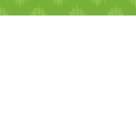
elméd, gyengült a
koncentrációd, úgy érzed ne
látsz tisztán, sokat kételkeds
- Figyeld meg az étvágyad é
az ételekhez való
viszonyodat... ha nincs
étvágyad, semminek nem les
igazán jó íze - Figyeld meg