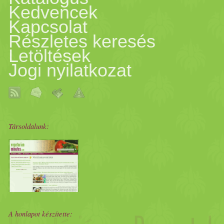
fogyaszthatjuk. J Körte-süt
Kedvencek
Kapcsolat
vilmoskörte
25 dkg di
Részletes keresés
Letöltések
kókuszreszelék A maghá
Jogi nyilatkozat
diákcsemegével együtt eg
daráljuk, majd a masszá
Társoldalunk:
formázunk és belegörge
kellemesen forró teához kiv
www.fozesnelkulfinoman.b
A honlapot készítette: