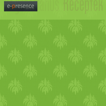
Vállalom háznál, ,,főző tan
baráti társaságok vegán-
ellátását.