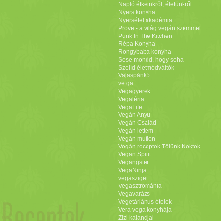
Napló étkeinkről, életünkről
Nyers konyha
Nyersétel akadémia
Prove - a világ vegán szemmel
Punk In The Kitchen
Répa Konyha
Rongybaba konyha
Sose mondd, hogy soha
Szelíd életmódváltók
Vajaspánkó
ve.ga
Vegagyerek
Vegaléria
VegaLife
Vegán Anyu
Vegán Család
Vegán lettem
Vegán muflon
Vegán receptek Tőlünk Nektek
Vegan Spirit
Vegangster
VegaNinja
vegasziget
Vegasztrománia
Vegavarázs
Vegetáriánus ételek
Vera vega konyhája
Zizi kalandjai