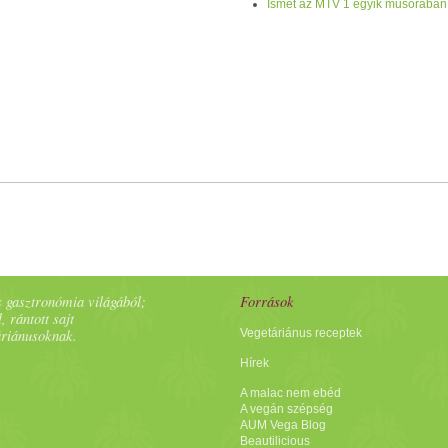
Ismét az MTV 1 egyik műsorában
 gasztronómia világából;
Források
, rántott sajt
áriánusoknak.
Vegetáriánus receptek
Hírek
A malac nem ebéd
A vegán szépség
AUM Vega Blog
Beautilicious