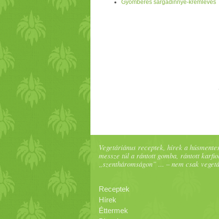
Gyömbéres sárgadinnye-krémleves
Vegetáriánus receptek, hírek a húsmentes
messze túl a rántott gomba, rántott karfiol
„szentháromságon” ... – nem csak veget
Receptek
Hírek
Éttermek