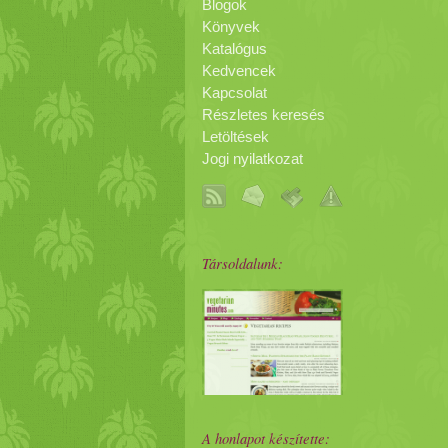
Blogok
Könyvek
Katalógus
Kedvencek
Kapcsolat
Részletes keresés
Letöltések
Jogi nyilatkozat
Társoldalunk:
A honlapot készítette: