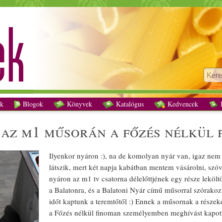
Balatoni Nyár :) az m1 műsorán a Főzés nélkül finoman recept vegetáriánus
k
Blogok
Könyvek
Katalógus
Kedvencek
K
) az m1 műsorán a főzés nélkül
Ilyenkor nyáron :), na de komolyan nyár van, igaz nem
látszik, mert két napja kabátban mentem vásárolni, szóv
nyáron az m1 tv csatorna délelőttjének egy része lekölt
a Balatonra, és a Balatoni Nyár című műsorral szórakoz
időt kaptunk a teremtőtől :) Ennek a műsornak a részek
a Főzés nélkül finoman személyemben meghívást kapott 