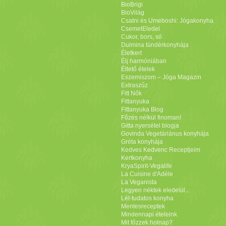
BioBrigi
BioVilág
Csatni és Umeboshi: Jógakonyha
CsemetEledel
Cukor, bors, só
Dulmina tündérkonyhája
Életkert
Élj harmóniában
Éltető ételek
Eszemiszom – Jóga Magazin
Extraszűz
Fitt Nők
Fittanyuka
Fittanyuka Blog
Főzés nélkül finoman!
Gitta nyersétel blogja
Govinda Vegetáriánus konyhája
Gréta konyhája
Kedves Kedvenc Receptjeim
Kertkonyha
KryaSpirit-Vegalife
La Cuisine d'Adéle
La Veganista
Legyen néktek eledelül...
Lét-tudatos konyha
Mentesreceptek
Mindennapi ételeink
Mit főzzek holnap?