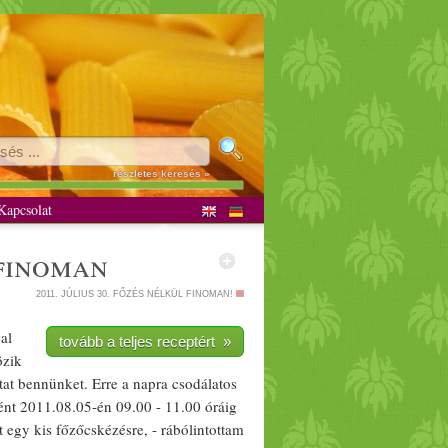
részletes keresés »
apcsolat
 finoman
2011. JÚLIUS 30.
FŐZÉS NÉLKÜL FINOMAN!
al
tovább a teljes receptért »
özik
tat bennünket. Erre a napra cso
dál
atos
ént 2011.08.05-én 09.00 - 11.00 óráig
egy kis főzőcskézésre, - rábólintottam