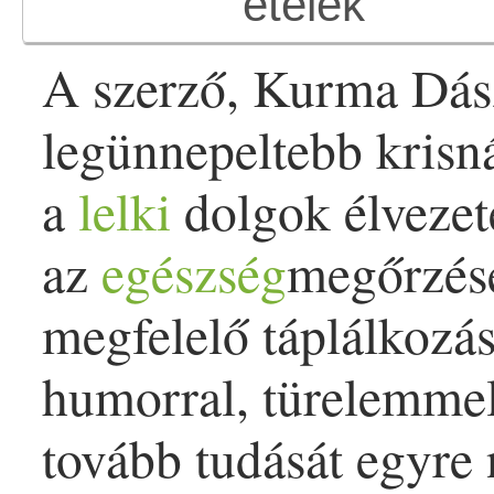
A szerző, Kurma Dás
legünnepeltebb krisná
a
lelki
dolgok élvezet
az
egészség
megőrzésé
megfelelő táplálkozá
humorral, türelemmel 
tovább tudását egyre 