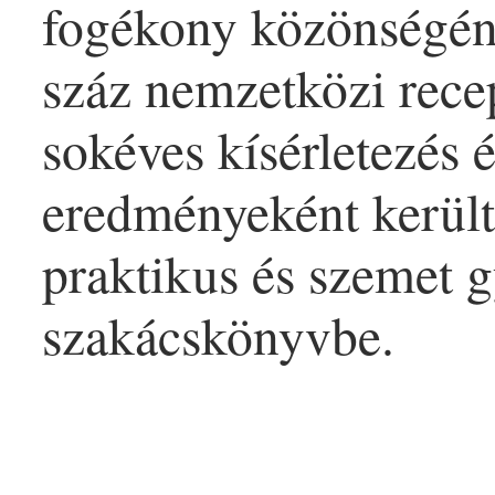
fogékony közönségéne
száz nemzetközi rece
sokéves kísérletezés 
eredményeként került
praktikus és szemet 
szakácskönyvbe.