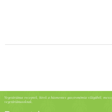
Vegetáriánus receptek, hírek a húsmentes gasztronómia világából; messze 
vegetáriánusoknak.