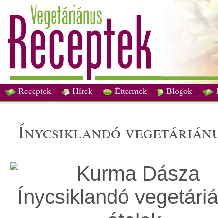
Receptek
Hírek
Éttermek
Blogok
ínycsiklandó vegetárián