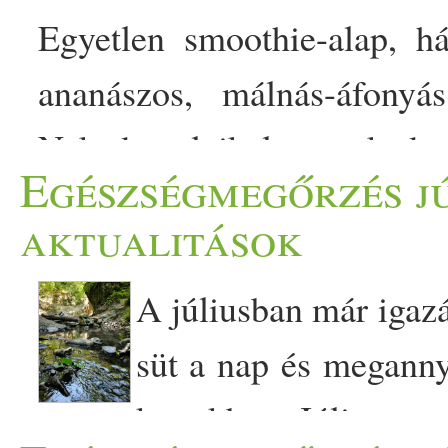
Egyetlen smoothie-alap, h
ananászos, málnás-áfonyá
Neked melyik lesz a kedv
Egészségmegőrzés jú
egészséges életmód jelképe:
aktualitások
napindító. Ez a három var
A júliusban már igazá
épül, mégis teljesen más ka
süt a nap és meganny
gyümölcsökkel egészíted ki.
kertekben. Július eg
lágy állagot,… The post S