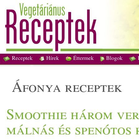
Receptek
Hírek
Éttermek
Blogok
áfonya receptek
Smoothie három ver
málnás és spenótos 