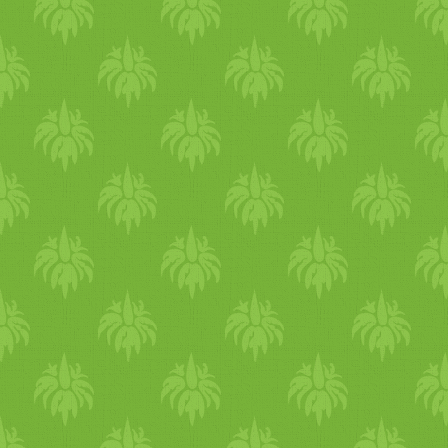
zabpehelyből is főztem neki 
almát vagy körtét keverek 
együtt főzzük a miénkkel,
teljesen cukormentes együk 
édesítjük és nekünk is nagy
teljeskiörlésű tönkölydaráb
Az anyatejen kívül többnyire
Ádinak. Iszik cukormente