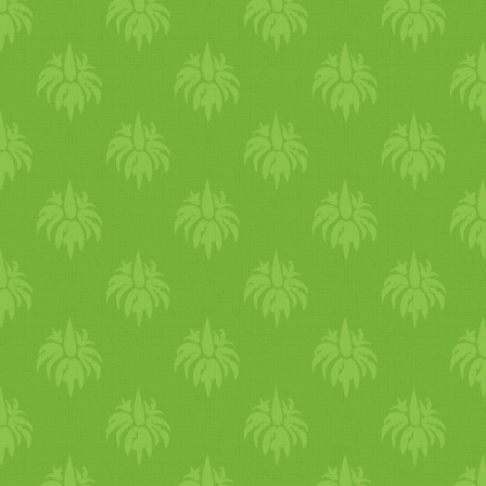
készítettem és az apró pala
Második alkalommal pedig 
egy egészet, de csak forga
kicsi falatokra és tettem
nokedlit. Gyorsan összed
akkor is könnyen magunkk
beszélve, hogy szerintem m
kora előtt rizspehelyb