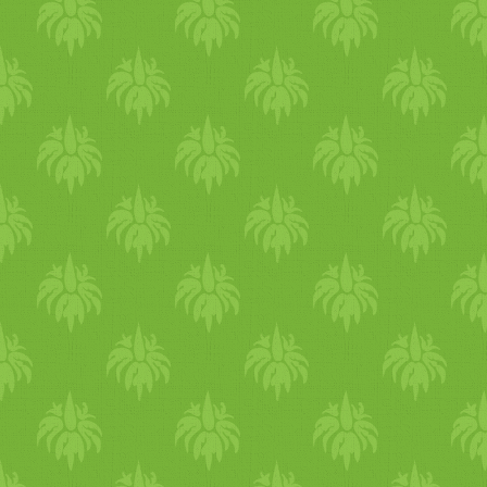
és apró falatokra vágtam 
cukormentes szilvalekvárj
uzsonnára. Ezenkívül a Lé
teljeskiörlésű élesztő nél
vagy almás rétest. Apró fal
meg néha reggelire, de töb
uzsonnára. Sütöttem már ne
almapüré, rizstej és zablis