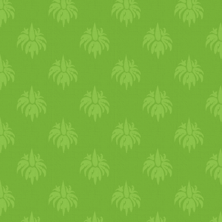
megfő és természetesen to
ráírva, de a weboldal
tartalmazhat tojást… reméle
puhára főzöm és apró dar
zöldséges szószt. Ádi szer
de egyébként a főtt tésztát
tettem, ahogyan a főtt gab
körül adtam neki először 
teljeskiörlésű élesztő nélkül