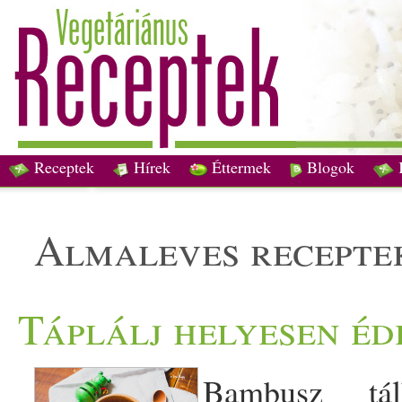
Receptek
Hírek
Éttermek
Blogok
almaleves recepte
Táplálj helyesen éd
Bambusz tá