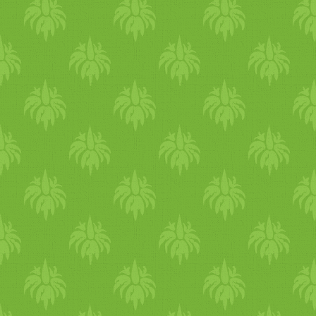
három evőkanálnyi elég ké
kásás állagúra készített
noha lehetne -, mindig zöld
mellé adtam. 10 hónapos k
tartalmazó ételt. Főztem
zöldségkrémmel, spenótos
Ádinak mindegyik változat í
– egy barátnőm, Adri java