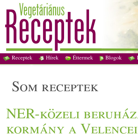
Receptek
Hírek
Éttermek
Blogok
som receptek
NER-közeli beruházá
kormány a Velencei-