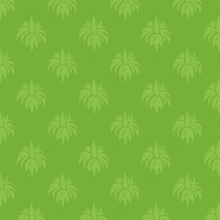
nélkül, lassú tűzön főzzük
úgy 40 percig, amíg szépen
besűrűsödik és összeáll
krémesre. Tipp a tálaláshoz
Melegen vagy
szobahőmérsékleten az igazi
Kínáljunk mellé ropogós héj
kovászos kenyeret, és
morzsolhatunk a