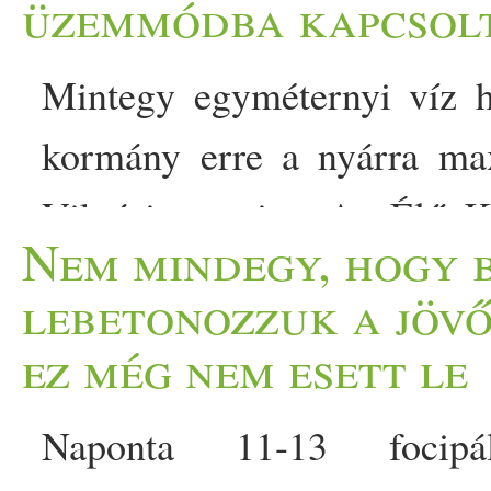
üzemmódba kapcsol
Mintegy egyméternyi víz h
kormány erre a nyárra ma
Viktória szerint. Az Élő K
Nem mindegy, hogy 
parlamenti államtitkára azt
lebetonozzuk a jöv
kiemelt beruházást leállíto
ez még nem esett le
Velencei-tó törvénye
Naponta 11-13 focipá
som
intézkedésc
agon is. A V