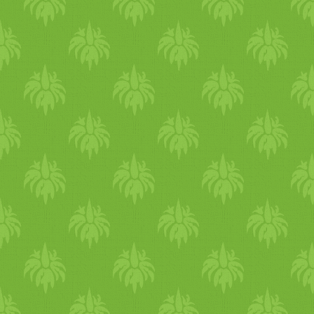
tetejére érlelt manchego sajto
vagy jó minőségű fetát,
esetleg krémfehér sajtot.