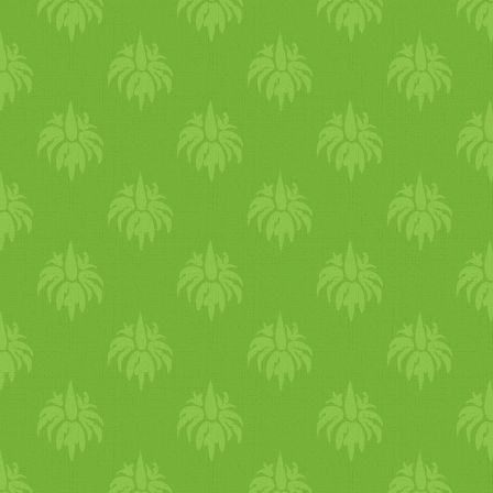
karfiol, édesburgonya, zeller,
fejes saláta, retek, spenót, tö
- hüvelyesek: mungóbab,
limabab, szójabab, vesebab
- fűszerek: római kömény,
édeskömény, koriander,
tárkony - csírák - színek:
fehér, világoskék, zöld Egy
kis tisztítás Ilyenkor érdemes