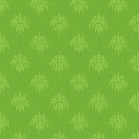
szervezet hűteni kezdi az
italt, így leadja a hőt. A jege
ital fogyasztása során ez pon
fordítva történik, tehát a
szervezet hőt termel,
fokozódik az izzadás.
Ugyanakkor az izzadással az
ásványi anyagokat is