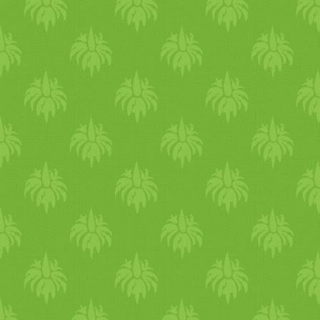
fokozottan ürítjük, ezért az
étkezéseknél ezek pótlására i
oda kell figyelni. Gyakori az,
hogy a szomjúságnak nem a
vízhiány az első jele. Fejfájás
szédülés, koncentráció zavar
esetén is jót tesz egy pohár
víz. Hűtő hatású