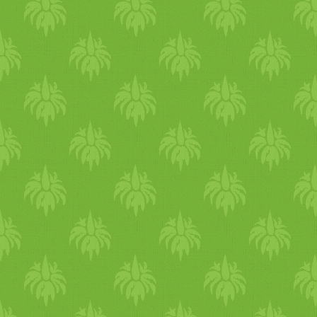
leállítják az emésztést és
utána sokkal fokozottabb les
az izzadás. Ismeretes, hogy
az arabok a nagy nyári
melegben forrón isszák a
mentateát . A menta
önmagában is hűsítően hat a
szervezetre, és a meleg tea
elkortyolgatása után a