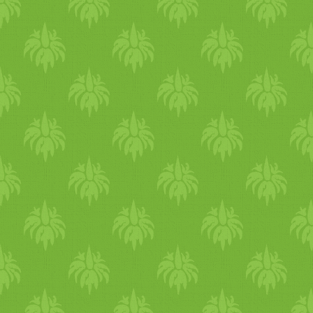
- gyümölcsök: alma, édes
bogyós gyümölcsök,
görögdinnye, sárgadinnye,
déligyümölcsök - gabonák:
köles, árpa, búza
- zöldségek: brokkoli,
paradicsom, uborka, cukkini
spárga, zöldbab, zöldborsó,