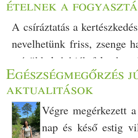
ételnek a fogyasztá
A csíráztatás a kertészkedé
nevelhetünk friss, zsenge 
színükkel dobják fel a kon
Egészségmegőrzés jú
is gazdagítják étrendünke
aktualitások
számos egészségügyi el
Végre megérkezett a
nevelésük is szórakoztató és
nap és késő estig v
Ha azt gondolnád, hogy a cs