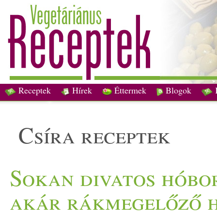
Receptek
Hírek
Éttermek
Blogok
csíra receptek
Sokan divatos hóbor
akár rákmegelőző ha