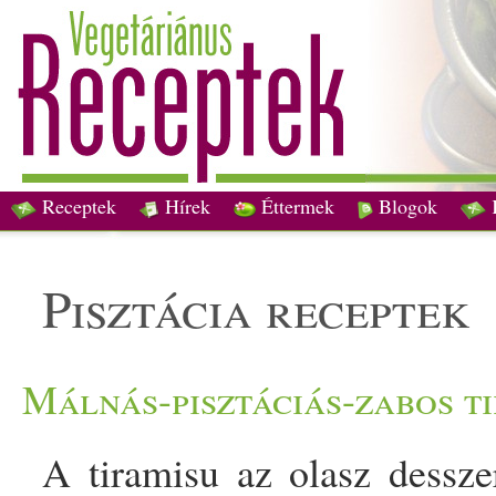
Receptek
Hírek
Éttermek
Blogok
pisztácia receptek
Málnás-pisztáciás-zabos t
A tiramisu az olasz dessze