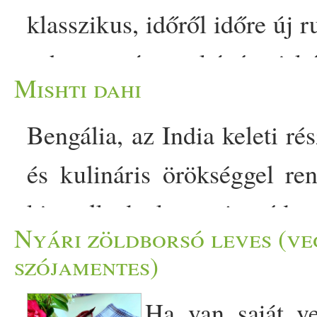
klasszikus, időről időre új 
a hagyományos kávés-piskót
Mishti dahi
krémes, réteges kényeztetés
Bengália, az India keleti ré
zabkekszes alap karakt
és kulináris örökséggel re
kombináció pedig friss, 
kiemelkednek a tejes édes
Tökéletes egy hétvégi ebéd 
Nyári zöldborsó leves (ve
táján kedvelnek. Ezek a
helyét ünnepi desszertként 
szójamentes)
krémesek és édesek. Gy
tennél az asztalra. Hozz
Ha van saját v