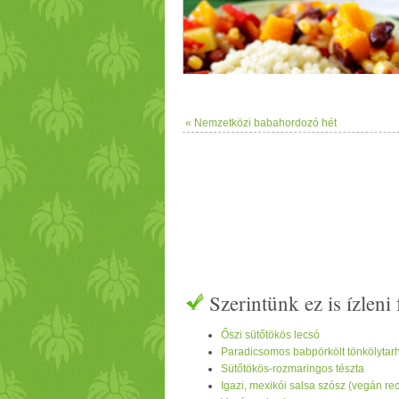
« Nemzetközi babahordozó hét
Szerintünk ez is ízlen
Őszi sütőtökös lecsó
Paradicsomos babpörkölt tönkölytar
Sütőtökös-rozmaringos tészta
Igazi, mexikói salsa szósz (vegán rec