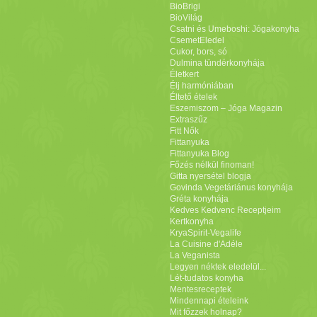
BioBrigi
BioVilág
Csatni és Umeboshi: Jógakonyha
CsemetEledel
Cukor, bors, só
Dulmina tündérkonyhája
Életkert
Élj harmóniában
Éltető ételek
Eszemiszom – Jóga Magazin
Extraszűz
Fitt Nők
Fittanyuka
Fittanyuka Blog
Főzés nélkül finoman!
Gitta nyersétel blogja
Govinda Vegetáriánus konyhája
Gréta konyhája
Kedves Kedvenc Receptjeim
Kertkonyha
KryaSpirit-Vegalife
La Cuisine d'Adéle
La Veganista
Legyen néktek eledelül...
Lét-tudatos konyha
Mentesreceptek
Mindennapi ételeink
Mit főzzek holnap?