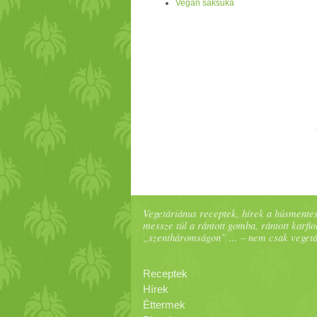
Vegán saksuka
Vegetáriánus receptek, hírek a húsmentes
messze túl a rántott gomba, rántott karfiol
„szentháromságon” ... – nem csak veget
Receptek
Hírek
Éttermek