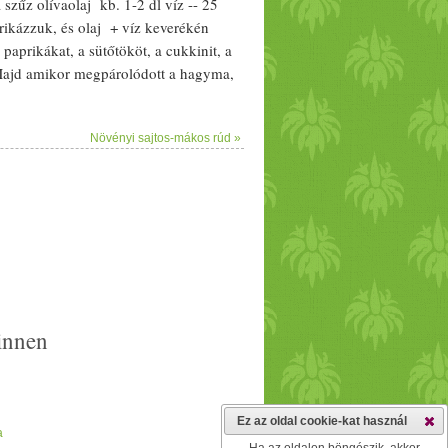
a szűz
olívaolaj
kb. 1-2 dl
víz
-- 25
rikázzuk, és
olaj
+
víz
keverék
én
 paprikákat, a
sütőtök
öt, a
cukkini
t, a
 Majd amikor megpárolódott a
hagyma
,
 kevés
víz
zel dúsítjuk.
Só
zzuk,
perc), hozzáadjuk a
paradicsom
ot is.
Növényi sajtos-mákos rúd »
 rizzsel, netán
bulgur
ral, kuszkusszal,
innen
Ez az oldal cookie-kat használ
a