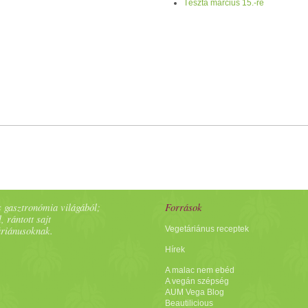
Tészta március 15.-re
 gasztronómia világából;
Források
, rántott sajt
áriánusoknak.
Vegetáriánus receptek
Hírek
A malac nem ebéd
A vegán szépség
AUM Vega Blog
Beautilicious