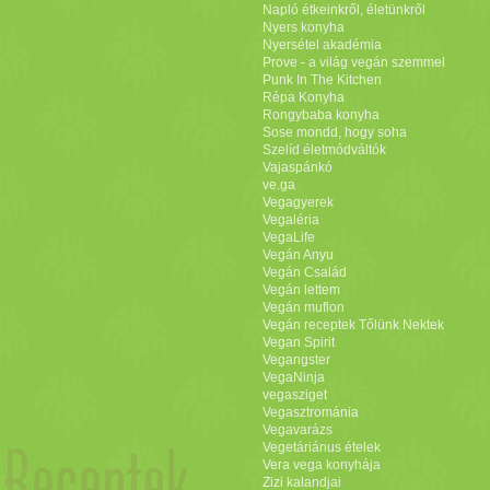
Napló étkeinkről, életünkről
Nyers konyha
Nyersétel akadémia
Prove - a világ vegán szemmel
Punk In The Kitchen
Répa Konyha
Rongybaba konyha
Sose mondd, hogy soha
Szelíd életmódváltók
Vajaspánkó
ve.ga
Vegagyerek
Vegaléria
VegaLife
Vegán Anyu
Vegán Család
Vegán lettem
Vegán muflon
Vegán receptek Tőlünk Nektek
Vegan Spirit
Vegangster
VegaNinja
vegasziget
Vegasztrománia
Vegavarázs
Vegetáriánus ételek
Vera vega konyhája
Zizi kalandjai