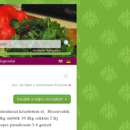
részletes keresés »
apcsolat
2013. OKTÓBER 4.
MINDENNAPI ÉTELEINK
tovább a teljes receptért »
dosítással készítettem el. Hozzávalók:
dkg
sütőtök
10 dkg
cukkini
2 fej
zepes
paradicsom
3-4 gerezd