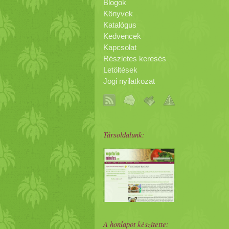
Blogok
Könyvek
Katalógus
Kedvencek
Kapcsolat
Részletes keresés
Letöltések
Jogi nyilatkozat
Társoldalunk:
A honlapot készítette: