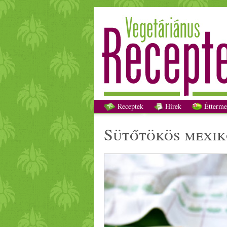
Receptek
Hírek
Étterme
sütőtök
ös mexik