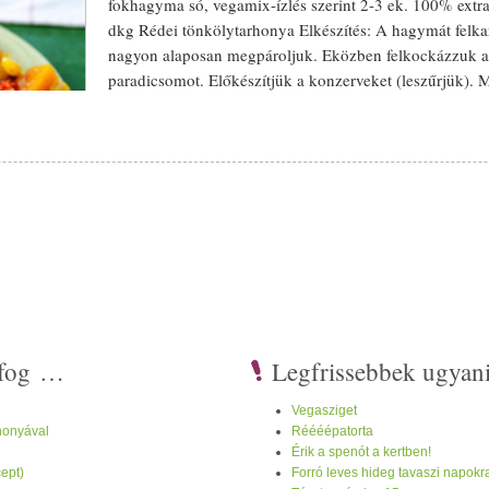
fokhagyma
só,
vega
mix-ízlés szerint 2-3 ek. 100% extr
dkg Rédei
tönköly
tarhonya Elkészítés: A hagymát felka
nagyon alaposan megpároljuk. Eközben felkockázzuk a
paradicsom
ot. Előkészítjük a
konzerv
eket (leszűrjük).
a
paradicsom
kiv
étel
ével mindent hozzáadunk, nagyon
vega
mixezzük. Amikor roppanós lesz a
sütőtök
(kb 10 
Ezzel még 5 percig főzzük, majd
meleg
en, tarhonyával,
hajdinával tálaljuk.
i fog …
Legfrissebbek ugyan
Vegasziget
honyával
Réééépatorta
Érik a spenót a kertben!
ept)
Forró leves hideg tavaszi napokr