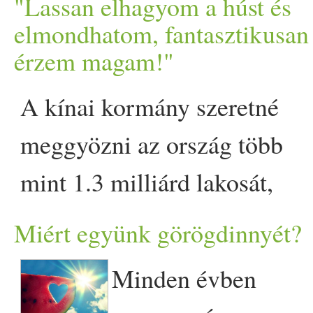
"Lassan elhagyom a húst és
lelassítja és megelőzi a
elmondhatom, fantasztikusan
kialakulását is. A chia 
érzem magam!"
mennyiségű folyadékot ké
A kínai kormány szeretné
gyomorban térfogata megn
meggyözni az ország több
ideig érzi magát jóllakottna
mint 1.3 milliárd lakosát,
A chia magban megtalálható 
hogy fogyasszanak kevesebb
Miért együnk görögdinnyét?
utáni sóvárgás leküzdésében
húst csökkentvén ezzel a
kiváló összetevője bármilye
Minden évben
szívbetegségek illetve a