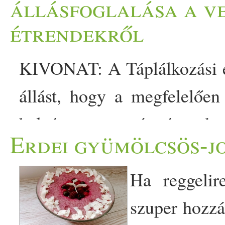
állásfoglalása a v
étrendekről
KIVONAT: A Táplálkozási és Dietetikai Akadémia úgy foglal állást, hogy a megfelelően összeállított vegetáriánus étrend, beleértve a vegán étrendet is, egészséges, tápanyag bevitel szempontjából megfelelő, és egészségügyileg előnyös lehet bizonyos betegségek megelőzésében és kezelésében. Ezek az étrendek megfelelőek az emberi életciklus minden szakaszában, beleértve a terhességet, a szoptatást, a kisgyermekkort, a gyermekkort, a serdülőkort, az idősebb felnőttkort és a sportoló életmódot is. A növényi alapú étrend környezetkímélőbb, mint az állati termékekben gazdag étrend, mivel kevesebb természeti erőforrást használ és sokkal kevesebb környezeti kárt okoz. A vegetáriánusok és a vegánok kevésbé vannak kitéve bizonyos egészségügyi problémák – például az iszkémiás szívbetegség, a 2-es típusú cukorbetegség, a magas vérnyomás, bizonyos típusú rákok és az elhízás - kockázatának. Kevés telített zsír fogyasztása és a zöldségek, gyümölcsök, teljes kiőrlésű gabonák, hüvelyesek, szója-termékek, diófélék és magvak (ezek mind rostban és fitokemikáliában gazdag táplálékok) nagymértékű bevitele a vegetáriánus és a vegán étrend olyan jellemzői, amelyek az összes koleszterin, illetve az LDL-koleszterin alacsonyabb szintjével és jobb szérum-glükóz-szabályozással járnak együtt. Ezek a tényezők hozzájárulnak a krónikus betegségek csökkentéséhez. A vegánoknak megbízható B12-vitamin forrásra van szükségük, ezek lehetnek például vitaminnal dúsított ételek vagy étrend-kiegészítők. J Acad Nutr Diet. 2016; 116: 1970-1980. A VEGETÁRIÁNUS ÉS VEGÁN táplálkozási szokások meglehetősen változatosak lehetnek a rendelkezésre álló élelmiszer-választék és az ilyen étrendek mögött álló motiváló tényezők különbözősége miatt. A döntés oka lehet az állatok iránti együttérzés, a vágy, hogy jobban védjék a környezetet, hogy csökkentsék a krónikus betegségek kockázatát, vagy a már kialakult betegség kezelése. A jól megtervezett, zöldségeket, gyümölcsöket, teljes kiőrlésű gabonákat, hüvelyeseket, dióféléket és magvakat tartalmazó vegetáriánus étrend megfelelő mennyiségű tápanyagot biztosít. A vegetáriánus étrend nem tartalmaz húsételeket (baromfit, vadhúst, tengeri állatokat és a belőlük készült termékeket sem). 1. ábra: a leggyakoribb növényi alapú étrendek. A vegetáriánus étrend bizonyos tápanyagok csökkentett bevitelének kockázatával jár, azonban ezek a hiányosságok könnyen elkerülhetők megfelelő tervezéssel. Étrend típusa Étrendi jellemző (mindegyik húsmentes) Vegetáriánus Tojást és tejterméket tartalmaz /­­ nem tartalmaz. Lakto-ovo vegetáriánus Tejterméket és tojást is tartalmaz. Lakto-vegetáriánus Tejterméket tartalmaz, de tojást nem tartalmaz. Ovo vegetáriánus Tojást tartalmaz, de tejterméket nem tartalmaz Vegán Sem tojást, sem tejterméket nem tartalmaz, mézet tartalmazhat Nyers vegán Zöldségeken, gyümölcsö-kön, dióféléken, magva-kon, hüvelyeseken, és csíráztatott gabonákon alapuló étrend. A nyers ételek aránya 75 és 100% között változhat. 1. ábra, A vegetáriánus étrendek típusai. A VEGETÁRIÁNUS ÉTRENDEK ÁTTEKINTÉSE Vegetáriánus irányzatok Egy országos felmérés szerint 2016-ban körülbelül az amerikai felnőttek 3,3%-a volt vegetáriánus vagy vegán (soha nem eszik húst, tehát baromfit és halat sem), és körülbelül a vegetáriánusok 46%-a vegán1. Ugyanebből a felmérésből derült ki, hogy a fiatal felnőttek 6%-a (18-34 évesek) vegetáriánus vagy vegán, míg a 65 éves vagy annál idősebb korosztályban mindössze 2% ez az arány. A hús-helyettesítő termékek forgalma 2012-ben elérte az 553 millió dollárt, ez 8%-os növekedést jelent 2 év alatt. Megfigyelhető, hogy a válaszadók 36%-a főleg vegán húshelyettesítőket keresett, jellemzően a 18-44 éves korosztályból.1,2 Míg a teljes növényi élelmiszerek szolgáltatják a legjobb mindennapi táplálék-forrást, egyes feldolgozott és dúsított termékek, például a növényi alapú italok, húspótlók és reggeli gabonafélék, jelentős mértékben hozzájárulhatnak a vegetáriánusok tápanyagbeviteléhez. A növényi alapú étrend, beleértve a vegetáriánus és a vegán étrendet is, egyre elfogadottabbá válik, amint ezt sok nonprofit szervezet és kormányzati intézmény ajánlása is kiemeli. Az Amerikai Rákkutató Intézet a növényi alapú étrendeket ajánlja, valamint javasolja, hogy az amerikaiak táplálékának kétharmada zöldségekből, gyümölcsökből, teljes kiőrlésű gabonákból és babfélékből álljon.3 A 2015-2020-ra vonatkozó Amerikaiak Táplálkozási Iránymutatásában a vegetáriánus étrend a három ajánlott egészséges táplálkozási mód eg
Erdei gyümölcsös-j
Ha reggelir
szuper hozzá