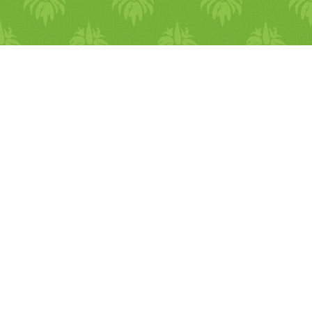
arbutin nevű fenolos glikozi
áldásos élettani hatása, hogy
(sokkal több van benne, mint
csökkenti a vérnyomást,
a fekete áfonya levelében). A
gyulladáscsökkentő,
arbutinról tudni kell, hogy
antibakteriális és gombaölő
kiváló húgyúti ferőzések
hatású. Főzete a zöld teánál
esetén. Antioxidáns
erősebb antioxidáns. Serkent
védelem Antocianin
a máj, a lép és a
tartalmának köszönhetően -
hasnyálmirigy működését,
amely kiemelkedően magas