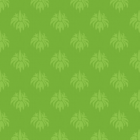
hogy a növény mérhetetlen
gyümölcssavakat,
édességével tartja távol
vitaminokat, pektint. A kék
esetleges ellenségeit. Tény,
színét a mirtillin
hogy rovarkártevője nincs. A
antocianinnak köszönheti.
levél kivonatának fogyasztás
A vörös áfonyának is a
nem növeli a vércukorszintet
drogja a levele, amelyet
javítja a glükóztoleranciát,
szeptemberben, októberben
hosszú távon szabályozza a
gyűjtenek. Fő hatóanyaga az
cukorháztartást. További