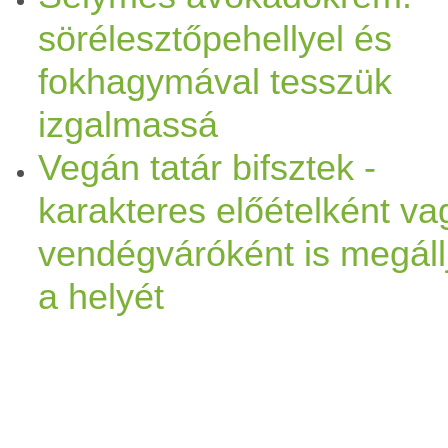
sörélesztőpehellyel és
fokhagymával tesszük
izgalmassá
Vegán tatár bifsztek -
karakteres előételként va
vendégváróként is megáll
a helyét