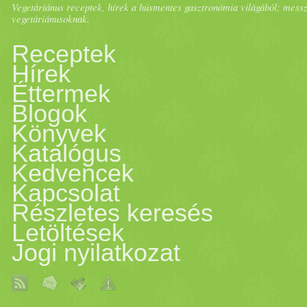
Vegetáriánus receptek, hírek a húsmentes gasztronómia világából; messze 
vegetáriánusoknak.
Receptek
Hírek
Éttermek
Blogok
Könyvek
Katalógus
Kedvencek
Kapcsolat
Részletes keresés
Letöltések
Jogi nyilatkozat