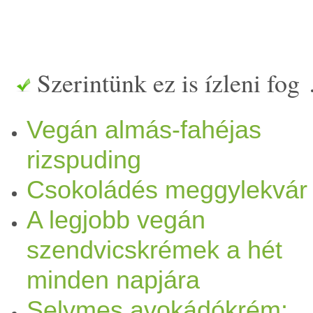
Szerintünk ez is ízleni fog
Vegán almás-fahéjas
rizspuding
Csokoládés meggylekvár
A legjobb vegán
szendvicskrémek a hét
minden napjára
Selymes avokádókrém: