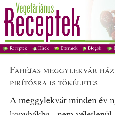
Receptek
Hírek
Éttermek
Blogok
fahéj
as meggy
lekvár
ház
pirítósra is tök
élet
es
A meggy
lekvár
minden év ny
konyhákba - nem v
élet
lenül.