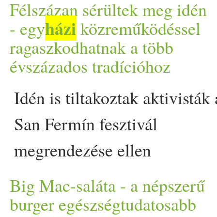
kutatók. A rendszeres tes
Félszázan sérültek meg idén
házi
alvás és a minőségi tá
- egy
közreműködéssel
ragaszkodhatnak a több
megkérdőjelezhetetlen az e
évszázados tradícióhoz
Egy friss tanulmány azonb
Idén is tiltakoztak aktivisták 
programokkal is lassítható a
San Fermín fesztivál
appeared first on Prove.
megrendezése ellen
Pamplonában. Ettől
Big Mac-saláta - a népszerű
függetlenül minden a
burger egészségtudatosabb