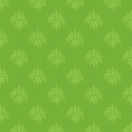
koriandert, a fahéjat és a
borsot tesszük bele. Kis
lángon végezzük, hogy ne
égjen meg! Fél perc múlva
hozzáadjuk a római köményt
az édesköményt, a
szegfűszeget és a babérlevele
is, majd folyamatosan