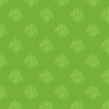
kihűlnek, majd a
kardamommagokat
kipattintjuk a hüvelyekből, a
többi fűszerrel együtt
kávédarálóba tesszük, és
finom porrá őröljük.
Legvégül belereszeljük a
szerecsendiót, alaposan
összekeverjük, és az illatos