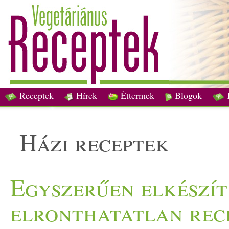
Receptek
Hírek
Éttermek
Blogok
házi receptek
Egyszerűen elkészít
elronthatatlan rec