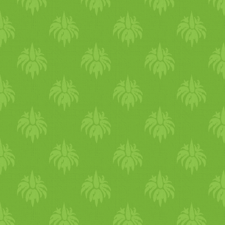
keveréket jól záródó üvegbe
tároljuk.