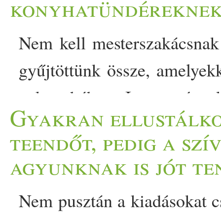
konyhatündérekne
Nem kell mesterszakácsnak
gyűjtöttünk össze, amelyekk
a konyhában. Igen, még ak
Gyakran ellustálko
magad, hogy elkezdesz rend
teendőt, pedig a szí
igazolják, hogy számos egé
agyunknak is jót te
az ételrendelés helyett al
Nem pusztán a kiadásokat cs
Sokak számára ugyanakkor