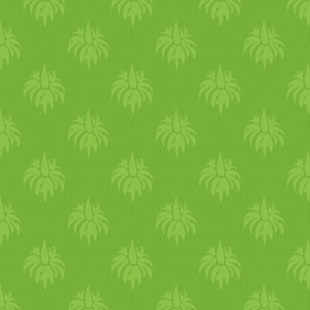
rázogatva addig pirítjuk, amí
intenzív illatuk nem lesz.
Amint elkészültünk, a
fűszereket azonnal kiöntjük
egy tányérra, hogy a serpeny
hőjétől ne piruljanak tovább
és ne keseredjenek meg.
Megvárjuk, amíg teljesen