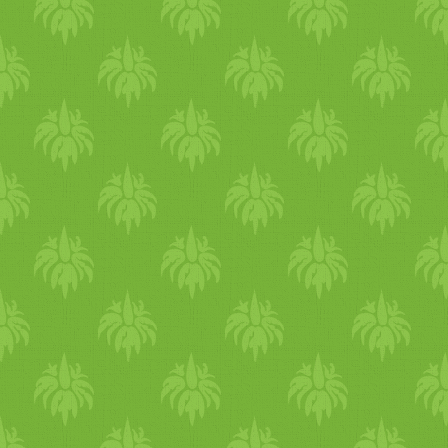
ek római kömény 1 kk
szemes feketebors 1 ek
édeskömény 6 szem
szegfűszeg 6 hüvely zöld
kardamom 2 babérlevél kis
darab szerecsendió A
fűszereket száraz
serpenyőben pirítjuk, először
csak a nagyobbakat: a