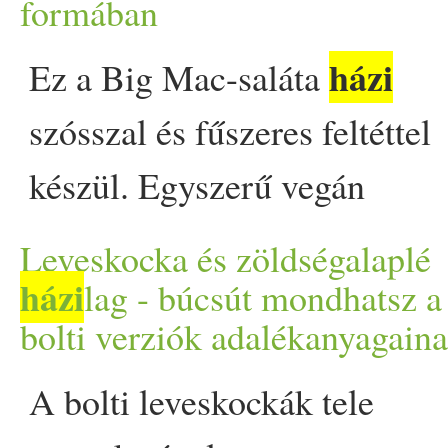
formában
hagyományok szerint zajlott 
házi
rendezvényen ebben az évbe
Ez a Big Mac-saláta
is. Szokás szerint voltak tehá
szósszal és fűszeres feltéttel
bikafuttatások, bikaviadalok,
készül. Egyszerű vegán
és többen is megsérültek. Az
recept, amely ideális akár eg
Leveskocka és zöldségalaplé
állatvédők újabb
gyors vacsorához is. Az
házi
lag - búcsút mondhatsz a
bolti verziók adalékanyagain
ellentmondásra világítottak r
egészségtudatos étrendbe
a San Fermín kapcsán.
aligha fér bele a Big Mac, de
A bolti leveskockák tele