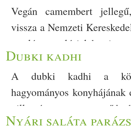
Vegán camembert jellegű,
vissza a Nemzeti Kereskede
romlásra utaló jelek miatt. A
Dubki kadhi
vigye vissza a boltba, se
Nature Kft. Bert C’Mon Bert
A dubki kadhi a közép
kesudió-alapú, nemespené
hagyományos konyhájának e
készítmény 145 grammos ki
pillantásra egy egyszerű kad
Nyári saláta paráz
visszahívását kezdeménye
a titka az urad dálból (f