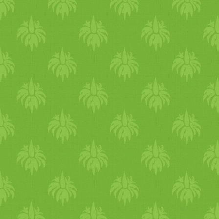
burgonyával tálaljuk.
Reggelire különösen jó
választás, mert lassan
felszívódó szénhidrátot és
jelentős mennyiségű fehérjét
biztosít, így több órán át
egyenletes energiát ad.