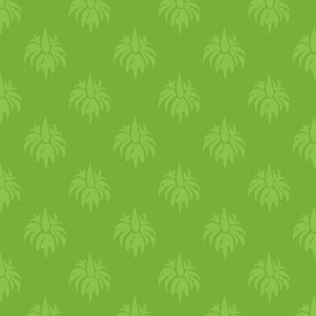
együtt, majd sima, sűrű
palacsintatésztává dolgozzuk
A masszát tálba öntjük,
hozzákeverjük a maradék
vizet, a rizslisztet és a sót. A
állaga picit sűrűbb, mint a m
palacsintatésztánk.
Felhevítünk egy
palacsintasütőt. Teszünk bel