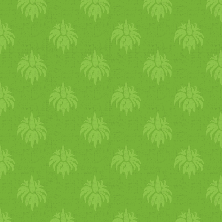
pár csepp olajat és kisütjük a
palacsintákat a szokásos
módon. A kész lepényeket
melegen tartjuk, amíg a többi
is kisütjük. Fűszeres
gyömbércsatnival vagy
kókuszcsatnival, számbárral,
esetleg pirított, kurkumás