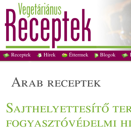
Receptek
Hírek
Éttermek
Blogok
arab receptek
Sajthelyettesítő te
fogyasztóvédelmi h