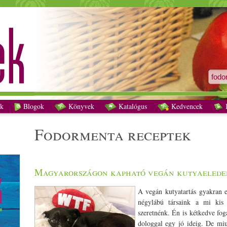
fodormenta receptek - Vegetáriánus receptek
k
Blogok
Könyvek
Katalógus
Kedvencek
K
fodormenta receptek
Magyarországon kapható vegán kutyaelede
A vegán kutyatartás gyakran erőteljes vitákat vált ki. Ez érthető, hiszen négylábú társaink a mi kis szőrös gyerekeink, akiknek a legjobbat szeretnénk. Én is kétkedve fogadtam legelőször, és nem is foglalkoztam a dologgal egy jó ideig. De miután megismertem Anna három tappancsos családtagját, akik vegán életmódon éltek, és elkezdtem kutakodni a témában, meggyőződtem róla, hogy semmi rosszat nem teszek Tódival. Azóta sok vegán kutyával találkoztam, és eddig még senkitől nem hallottam negatív tapasztalatot. Az első hónapokban különösen odafigyeltem minden szokatlan dologra, de nem hogy romlást nem tapasztaltam, Tódi gyomorsav-problémája is megszűnt, vérképe csodás, 13,5 éves, de rendszeresen 6-8 évesnek nézik. Idősebb vagy túlsúlyos kutyáknak, emésztési illetve szőr- és bőrproblémák esetén egyébként is ajánlott a növényi étrend a könnyen emészthető tápanyagok és a nagyobb mennyiségű rost miatt, allergia esetén pedig a hipoallergén tápok nélkülözhetetlenek. Persze csodát nem tesz ez az étrend sem, nem minden meglévő problémája múlt el, és az idő sajnos neki is fehéríti a pofiját, de egészségi állapota korához képest több mint kielégítő. Miért vegán? De miért vegán? Az elv egyszerű: bár szőrös gyerekeink számunkra sokkal fontosabbak, mint a többi állat, de ahogyan nem vernénk meg egy másik gyereket, hogy a játékait elvegyük, és saját gyerekeinknek adjuk, így más állatok életét sem vesszük el, hogy a családtagjainkat tápláljuk. Szerencsére erre nincs is szükség. Jó ez a kutyának? A kutyák már nem farkasok, emésztésük (és valljuk be, mindenük) óriási mértékben átalakult, mióta velünk élnek. A növényi tápok jelenléte önmagában is azt sugallja, hogy van rá igény (és biztos vagyok benne, hogy nem az “elvetemült vegánok” miatt, mert a vegánok közül sem mindenki eteti vegánul a kutyáját), az allergiás, szőrproblémás és egyéb egészségügyi esetek sajnos egyáltalán nem ritkák. A tápokat szintetikus vitaminokkal dúsítják, legyen szó bármelyik tápról (kivéve talán a legolcsóbbakat), tehát az nem újdonság, hogy ezeket nem csak a “vadonban” lehet megszerezni. A makrotápanyagok (szénhidrát, fehérje, zsír) pedig, az összes aminosavval együtt megtalálható a növényekben. Az olcsóbb és közepesen drága húsos tápokba “emberi fogyasztásra nem alkalmas” húsok és egyéb állati és növényi anyagok kerülnek. Ez jelenthet sok mindent, de nem sok jót. Beteg, daganatos állatok, kicsit romlott hús, nem fogyasztható testrészek, szervek (pl. tisztítatlan belek), csontok lisztté őrölve, gyepmesteri telepeken meghalt állatok testei. Ezen kívül olyan adalékanyagokkal “dúsítják” az eledeleket, amik súlyos, akár halálos megbetegedésekhez vezetnek. Mégis, szinte senkit nem érdekel, ha valaki ilyen hulladékkal eteti a kutyáit. Nyilván van, akinek ennél nem telik többre, de sokan csak nem szánnak rá többet, “jólvanaz”. Ezzel szemben a jól megtervezett, bio vegán táp etetése miatt rögtön “állatkínzót” kiált a nép. Éppen arra, aki nem kínoz senkit, ezzel szemben napokat öl bele a tájékozódásba annak érdekében, hogy mindenkinek a legjobb legyen. A drágább húsos tápokon már sok esetben fel van tüntetve, hogy (kizárólag) emberi fogyasztásra alkalmas húst tartalmaz. Ez viszont azt is jelenti, hogy csak és kizárólag “háziállatok” etetése céljából ölnek meg “haszonállatokat”, nem a melléktermékeket használják fel. De ezek a kategóriák csak a fejünkben léteznek, a malacok okosabbak, mint a kutyák, a szarvasmarhák komplex társas kapcsolatokat tartanak fenn, a tyúkok pedig kb. egy 10 hónapos embergyerek értelmi szintjén vannak. Persze nem a képességeik alapján kellene az élethez való jogukat meghatározni, de így könnyebb elképzelni, mennyire félnek ők is a haláltól, és élni akarnak. További vegán kutyák listája angolul. Állatkísérletek Fontos még szót ejteni az állatkísérletekről. Sajnos nem arról van szó, hogy pár kutyát megkérnek, hogy kóstolják meg az új formulát, ízlik-e nekik. Az egyik állatkísérlet során 24 fiatal kutyának eltávolították az egyik veséjét, majd a bal veséjüket részlegesen szétroncsolták, hogy megállapítsák, a protein hogyan befolyásolja a vesebeteg kutyákat. Nyolc kutya pusztult el ebben a vesekísérletben. Forrás: Origo Állat