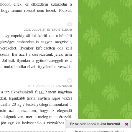
2015. JÚLIUS 24.
ÉLTETŐ ÉTELEK
 hogy napokig 40 fok körül van a hőmérő
gészséges embereket is nagyon megviseli,
erekeket. Ilyenkor kifejezetten oda kell
iszunk. Bár azért a szervezetünk jelez, nem
t. Jól esik ilyenkor a gyümölcsreggeli és a
 a makrobiotika elveit figyelembe vesszük,
kban melegítő hatású ételeket, nyáron hűtő
helyezzük előtérbe. A sós, csípős, savanyú
em tana szerint kifejezetten jót tesznek a
2015. JÚNIUS 11.
FITTANYUKA
fokozzák a hőséget, de végső soron felszínre
 táplálkozásunktól függ, hanem nagyban
ili, csípős paprika, gyömbér. Mit együnk? A
kkal, leginkább tiszta, enyhén lúgos vízzel
 Reggelire tökéletes egy gyümölcsreggeli,
deális 20 kg /­­ testsúlykilogrammonként 1
iszen szintén főzés nélkül készül el. Igazán
során azt tapasztalom, hogy az elegendő
dre nyers gyümölcsleveseket, főételként
b dolgunk van, mert a meleg miatt érezzük
ket. Nagyon jó hűtő hatása van a mungóbab
 jön egy kis kedvcsináló a víziváshoz. Az
Ez az oldal cookie-kat használ
yű zöldsaláták nemcsak finomak, hanem
et a vízíváshoz és bizonyos összetevők