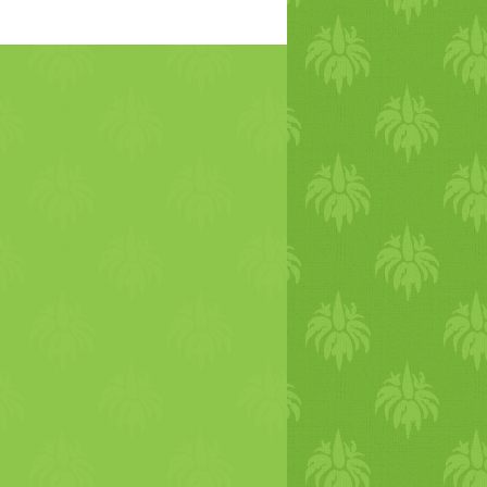
kedvéért két maroknyit tettem a fagyóba),
ágot is az utolsó pillanatban szedtem
an több hét is a rendelkezésünkre állt, nem
ág várt. A zsebbenyúlós ötletem helyett
glévő alapanyagokból dolgoztam. Már 22
lőtt kész lett a puding és a fotók. Olyan
tam és olyan speckó hangulatban, viszont
idő eltelt azóta, annyi minden történt, és
ás hangulatban vagyok. Jó lenne újra
dni, hogy írásban is meg tudjam teremteni
oszférát. Ez az étel a romantikus és egyben
 énünket érintheti meg. Mindkettőt, a
t is abban az értelemben értem, ami
a szürke, vagy problémás hétköznapokból,
lvágyódunk egy színesebb, békésebb,
világba. Legalább is mi felnőttek. Én ezt
 képzeletem világában egy 8 év körüli
 is készítettem (és még másoknak). Persze
am, hogy ez nem a valóság, ez egy játék
udjuk minden játék valahol nagyon is
z a kislány az én belső gyermeki énem is