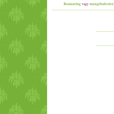
Rozmaring
mungóbabcsíra
vagy