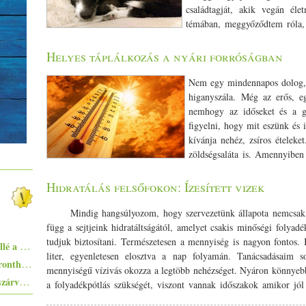
Helyes táplálkozás a nyári forróságban
Nem egy mindennapos dolog,
higanyszála. Még az erős, e
nemhogy az időseket és a gy
figyelni, hogy mit eszünk és 
kívánja nehéz, zsíros ételeke
zöldségsaláta is. Amennyiben
akkor figyeljünk a yin és yang ételek egyensúlyára. Hideg évszako
hatású ételeket fogyasszunk. Az édes, fanyar és a keserű ízeket 
Hidratálás felsőfokon: Ízesített vizek
ételek belülről fűtenek, jobb kerülni ezeket. Ugyanakkor az öt el
csípős, erős fűszerezésű ételek , mert az első pillanatban valóban 
Mindig hangsúlyozom, hogy szervezetünk állapota nemcsak a
hozzák és eloszlatják a test melegét. Ilyen fűszerek pl. a bors, ch
függ a sejtjeink hidratáltságától, amelyet csakis minőségi folyadé
nyers gyümölcsöknek, zöldségeknek kifejezetten hűtő hatásuk van.
tudjuk biztosítani. Természetesen a mennyiség is nagyon fontos. I
Ezekkel a főételekkel nem nyúlhatsz mellé a hőségben - 5+1 kánikularecept
vagy egy csírakása. A kolláth reggeli is kifejezetten hűtő hatású, h
liter, egyenletesen elosztva a nap folyamán. Tanácsadásaim 
Egyszerűen elkészíthető ételek - 10+1 elronthatatlan recept kezdő konyhatündéreknek
tápláló a zöld turmix, a gyümölcsös smoothie. Készítsünk ebé
mennyiségű vízivás okozza a legtöbb nehézséget. Nyáron könnyeb
Pisto, azaz a spanyolok lecsója - egy huszárvágással tesszük laktatóbbá
együnk különböző gabonákat zöldségekkel (pl. raguval), főzeléke
a folyadékpótlás szükségét, viszont vannak időszakok amikor jól
levesnek, mely Kínában mindennapos eledel. Vacsorára könn
alábbi tippek, receptek, ötletek, hogyan hozzuk meg kedvünk