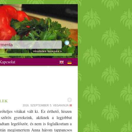
részletes keresés »
apcsolat
lek
2016. SZEPTEMBER 5.
VEGANINJA
kísérletes tápok pl.: Hills Pet Nutrition (Colgate-Palmolive), Whiskas, Pedigree, Royal Canin, Sheba, Cesar, Kitekat, Frolic, Chappi, Trill (Mars), Iams, Eukanuba (Procter & Gamble), Tix, Ko-Kra, Romeo, Schnuvki, Chico, Premium, Rufus, Tropic, Purina (Nestlé Purina) És végül a lényeg: a Magyarországon kapható vegán és vegetáriánus tápok, amiket kipróbáltunk, és amiket (még) nem. Yarrah Bio Vegán Amit legelőször kipróbáltunk, az a Yarrah Bio márkájú kutyaeledel. Normál méretű, világos színű és kevéssé olajos kinézetű. Nálunk elfogyott, de láthatóan nem ez volt a kedvence Tódinak. Ennek ellenére olvastam olyan beszámolókat is, ahol a finnyás kutya imádta. A nedves tápjukat és a kutyakekszet viszont nagyon szereti Tódi, ezekről lejjebb olvashatsz. - Állatkísérlet-mentes cég - Hipoallergén táp - 100% vegán Összetevők: Gabona* (búza*, kukorica*), növényi melléktermékek*, (napraforgómag*, búzadara*), szójabab*, élesztő, ásványi anyagok. * = Ellenőrzött biológiai termesztésből, Skal 1301 Adalékanyagok: Tápértékkel rendelkező adalékanyagok: A-vitamin (15.000 NE/­­kg), D2-vitamin (1.500 NE/­­kg), E-vitamin [DL-alfa-tokoferol-acetát] (120 NE/­­kg. Kiszerelések: 10 kg Ár/­­kg: 1100 Ft Itt rendelheted meg: Zooplus.hu Pitti Boris Vega Közepesen sötét barna színű táp, olajosabb, mint a Yarrah. Tartalmaz D3-Vitamint, amit gyakran gyapjúból vonnak ki, a gyapjú megszerzése pedig sajnos egy rendkívül erőszakos folyamat (videó erősebb idegzetűeknek). Erről, és az állatkísérletekről megkérdeztem őket, update várható. Sok vitamint tartalmaz, és némi cukorrépát is, amit a kutyák szeretnek, de hogy jó-e nekik, az kétséges. Összetevők: Gabona, növényi fehérjekivonatok, növényi melléktermékek, olajok és zsírok, ásványok, magvak, élesztők, cukor. Nyersanyagok: Kukoricaglutén (kb. 25%), rizs (kb. 22%), kukorica (kb. 19%), árpa (kb. 15%), rizs-takarmányliszt (kb. 9%), ásványi anyagok (mono-kalcium-foszfát, kalcium-karbonát, nátrium-klorid, kálium.klorid), kukoricaolaj, lenmag, cukorrépa-apríték, élesztők, hidrolizált élesztő-kivoantok, inulin. Adalékanyagok: Tápértékkel rendelkező adalékanyagok: A-vitamin (14.040 NE/­­kg), D3-vitamin (1.400 NE/­­kg), C-vitamin (50 mg/­­kg), E-vitamin (150 mg/­­kg), B1-vitamin (3,8 mg/­­kg), B2-vitamin (5,1 mg/­­kg), B6-vitamin (3,7 mg/­­kg), B12-vitamin (27 mcg/­­kg), nikotinsav (42,1 mg/­­kg), d-pantotens (18,7 mg/­­kg), biotin (675 mcg/­­kg), kolin-klorid (675 mg/­­kg), folsav (0,9 mg/­­kg), mangán mint mangán-(II)-oxid (36 mg/­­kg), réz mint réz-(II)-szulfát (10 mg/­­kg), cink mint cink-oxid (135 mg/­­kg), vas mint vas-(II)-szulfát (90 mg/­­kg), kobalt mint kobalt-(II)-szulfát (1 mg/­­kg), jód mint kálium-jodid (1 mg/­­kg), szelén mint nátrium-szelenit (0,2 mg/­­kg), lecitin (3 g/­­kg). Kiszerelés: 15 kg Ár/­­kg: 700 Ft Itt rendelheted meg: Zooplus.hu Trainer Fitness 3 Vegetal Ez a legzsírosabb és a legsötétebb színű a 3 közül, Tódi szereti. - Gabonamentes - Állatkísérlet-mentes - Gyümölcsökkel és gyógynövényekkel Összetevők: Burgonya (45%), borsófehérje, kukoricaolaj (10%), borsó (7%), burgonyafehérje, ásványi anyagok, lenmag, szárított spenót, bab (2,5%), vegetáriánus eredetű hidrolizált fehérje, FOS (frukto-oligo-szacharidok) (0,3%), ligno-cellulóz, ananász-szár szárazkivonat (0,1%), gojicserje szárazkivonat (0,05%), tengeri alga (schizochytrium spp.) (0,05%). Adalékanyagok/­­kg: Tápértékkel rendelkező adalékanyagok: A-vitamin (26.000 NE/­­kg), D3-vitamin (1.350 NE/­­kg), E-vitamin 555 (mg/­­kg), kolin-klorid (1.800 mg/­­kg), DL-metionin (4.100 mg/­­kg), réz-szulfát pentahidrát (50 mg/­­kg) [réz] (12,5 mg/­­kg), vas-karbonát (395 mg/­­kg) [vas] (150 mg/­­kg), vízmentes kalcium-jodát (25 mg/­­kg) [jód] (2,5 mg/­­kg), nátrium-szelenit (20 mg/­­kg) [szelén] (0,2 mg/­­kg), cink-oxid (265 mg/­­kg) [cink] (195 mg/­­kg), mangán-II-oxid (55 mg/­­kg) [mangán] (35 mg/­­kg). Kiszerelés: 12,5 kg Ár/­­kg: 1 063 Ft Itt rendelheted meg: Zooplus.hu Eledelporta.hu Green PetFood VeggieDog Több verziója létezik, itthon a normál és a csökkentett zsírtartalmú kapható. A tápban található D3 vitamin sajnos állati eredetű, de ezen igyekeznek változtatni. A cég nagyon törekszik a fenntartható megoldások népszerűsítésére. - Papír csomagolás - Öko felfogású vállalat - Gyümölcsökkel, gyógynövényekkel, algával Light (csökkentett zsírtartalmú): Zsírtartalma éppen a Yarrah és a Pitti Boris között van, színe sötétbarna, alakja lapos korong. Ha a D3-vitamin kérdése megoldódna, ez lenne a kedvenc tápunk, Tódi két másodperc alatt felszippantja az adagját, annyira ízlik neki. A szemek alakja miatt gyenge fogacskáival is el tudja őket roppantani, tele van vitaminokkal, a csomagolása pedig minden etetéskor jó érzéssel tölt el. Szakmai ártalom. :) Összetevők: Tönköly 20%, burgonyafehérje, teljes kiőrlésű kukorica, árpa, napraforgóolaj, csillagfürt 5% élesztő (részben hidrolizált), kukoricafehérje, réparost, ásványi anyagok, almarost, borsóliszt (természetes aminosav-forrás), növényi fehérje (hidrolizált). Adalékanyagok: Tápértékkel rendelkező adalékanyagok: A-vitamin (12.000 NE/­­kg), D3-vitamin (1.200 NE/­­kg), E-vitamin (130 mg/­­kg), B1-vitamin (10 mg/­­kg), B2-vitamin (15 mg/­­kg), B6-vitamin (15 mg/­­kg), B12-vitamin (70 mg/­­kg), C-vitamin (100 mg/­­kg), niacin (60 mg/­­kg), pantoténsav (40 mg/­­kg), folsav (4 mg/­­kg), L-karnitin (300 mg/­­kg), biotin (600 mcg/­­kg), taurin (1.000 mg/­­kg), vas (180 mg/­­kg), cink (160 mg/­­kg), mangán (16 mg/­­kg), réz (20 mg/­­kg), jód (2 mg/­­kg), szelén (0,25 mg/­­kg). Kiszerelés: 15 kg Ár/­­kg: 866 Ft Itt rendelheted meg: Zooplus.hu Gabonamentes: Világosbarna, hosszúkás szemek, zsírtartalma mint a Trainer Fitnessé. Ezt még nem próbáltuk, de nagyon szimpatikus az összetétele (a D3 vitamint leszámítva). Összetevők: Burgonya (szárít