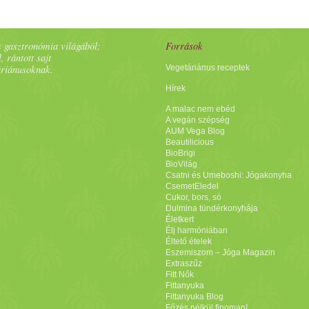
biztonság 
(hideg vagy meleg) vizet öntünk rá. Kistányérral,
a körömvir
vagy konyharuhával letakarjuk az üveg tetejét
meg... ugy
mindig, amikor épp nem fogyasztunk belőle. Frissen
 gasztronómia világából;
Források
minden vir
szűrjük kancsóba vagy poharakba.
, rántott sajt
itthon me
áriánusoknak.
Vegetáriánus receptek
nappal eze
Hírek
lelkes vol
A malac nem ebéd
olyan sok 
A vegán szépség
annyira m
AUM Vega Blog
ráhangoló
Beautilicious
azt az atm
BioBrigi
BioVilág
a gyermeki
Csatni és Umeboshi: Jógakonyha
romantiká
CsemetEledel
kiszakít 
Cukor, bors, só
Dulmina tündérkonyhája
ahonnan e
Életkert
boldogabb 
Élj harmóniában
az ételt a
Éltető ételek
Eszemiszom – Jóga Magazin
kislánynak
Extraszűz
végig tudt
Fitt Nők
volt, de t
Fittanyuka
Fittanyuka Blog
komoly. A
Főzés nélkül finoman!