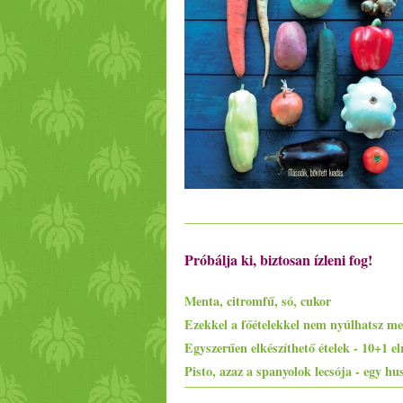
Próbálja ki, biztosan ízleni fog!
Menta, citromfű, só, cukor