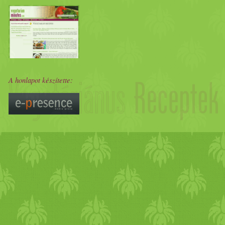
mindent, de nem sok jót. Bet
romlott hús, nem fogyaszthat
tisztítatlan belek), csontok
l
A honlapot készítette:
telepeken meghalt állatok te
adalékanyagokkal “dúsítják” 
halálos megbetegedésekhez v
nem érdekel, ha valaki ilyen 
Nyilván van, akinek ennél n