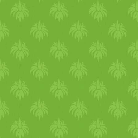
meg “haszonállatokat”, nem
fel. De ezek a kategóriák cs
malacok okosabbak, mint a 
társas kapcsolatokat tartana
hónapos ember
gyerek
értelm
képességeik alapján kellene
meghatározni, de így könnye
is a haláltól, és élni akarna
angol
ul. Állatkísérletek Fo