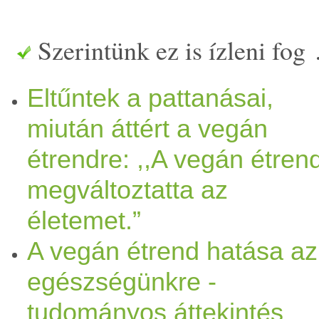
tapasztalatot. Az első hóna
Szerintünk ez is ízleni fog
minden szokatlan dologra, 
Eltűntek a pattanásai,
tapasztaltam, Tódi
gyomor
s
miután áttért a vegán
vérképe csodás, 13,5 éves, 
étrendre: ,,A vegán étren
Idősebb vagy túlsúlyos kutyá
megváltoztatta az
életemet.”
bőrproblé
mák
esetén egyébké
A vegán étrend hatása az
könnyen emészthető tápany
egészségünkre -
rost miatt,
allergia
esetén ped
tudományos áttekintés