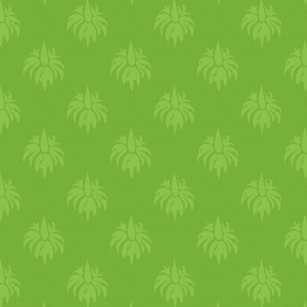
állatkísérletekről. Sajnos n
megkérnek, hogy kóstolják m
Az egyik állatkísérlet során 
egyik veséjét, majd a bal ve
hogy megállapítsák, a prote
kutyákat. Nyolc kutya pusztu
Forrás: Origo Állatkísérletes
(Colgate-Palmolive), Whiska