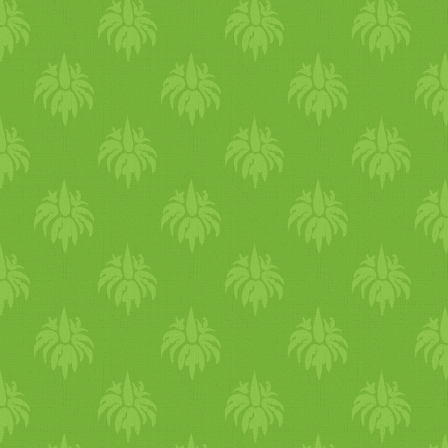
kedvence Tódinak. Ennek el
beszámolókat is, ahol a fin
tápjukat és a kutya
keksz
et v
ezekről lejjebb olvashatsz. -
- Hipoallergén táp - 100%
v
(
búza
*,
kukorica
*),
növényi
(
napraforgómag
*,
búza
dara
anyagok. * =­ Ellenőrzött
bio