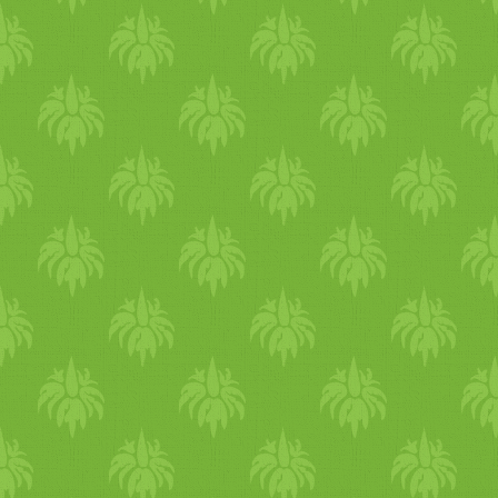
nem szánnak rá többet, “jól
megtervezett,
bio
vegán
táp 
kiált a nép. Éppen arra, aki
napokat öl bele a tájékozód
mindenkinek a legjobb legy
sok esetben fel van tüntetve
fogyasztásra alk
alma
s húst t
hogy csak és kizárólag “
ház