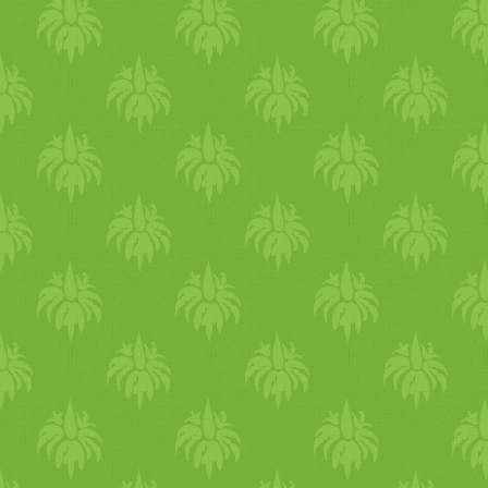
Adalékanyagok: Tápértékkel
vitamin
(15.000 NE/­kg), D2
vitamin
[DL-alfa-tokoferol-a
10 kg Ár/­kg: 1100 Ft Itt r
Bor
is
Vega
Közepesen sötét 
Yarrah. Tart
alma
z D3-
Vitam
vonnak ki, a gyapjú megszer
erőszakos folyamat (videó e