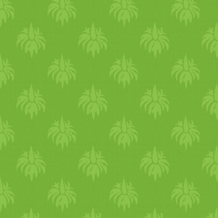
az állatkísérletekről megké
vitamin
t tart
alma
z, és némi
szeretnek, de hogy jó-e neki
Gabona
,
növényi
fehérje
kiv
olaj
ok és zsírok,
ásvány
ok,
Nyers
anyagok:
Kukorica
glu
kukorica
(kb. 19%),
árpa
(k
9%),
ásványi
anyagok (mon