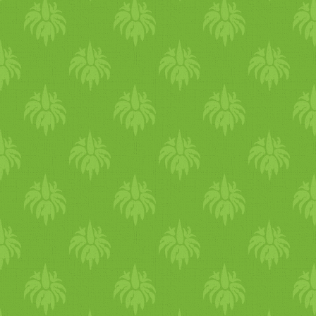
Cesar, Kitekat, Frolic, Chap
(Procter & Gamble), Tix, K
Premium, Rufus, Tropic,
Pu
lényeg: a
Magyar
országon 
tápok, amiket kipróbáltunk
Bio
Vegán
Amit legelőször 
márkájú kutyaeledel. Normál
olajos
kinézetű. Nálunk elfog