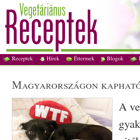
Receptek
Hírek
Éttermek
Blogok
magyar
országon kaphat
A
v
gyak