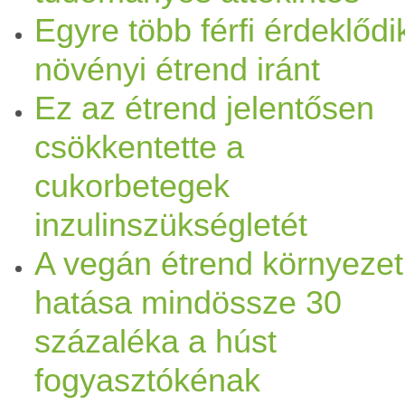
Egyre több férfi érdeklődi
nélkülözhetetlenek. Persze 
növényi étrend iránt
nem minden meglévő problém
Ez az étrend jelentősen
sajnos neki is fehéríti a pofi
csökkentette a
képest több mint kielégítő. 
cukorbetegek
inzulinszükségletét
elv egyszerű: bár szőrös
gye
A vegán étrend környezet
fontosabbak, mint a többi á
hatása mindössze 30
egy másik
gyerek
et, hogy a 
százaléka a húst
fogyasztókénak
gyerek
einknek adjuk, így m