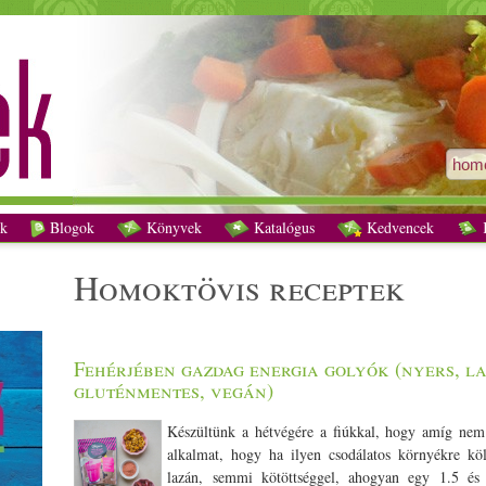
homoktövis receptek - Vegetáriánus receptek
k
Blogok
Könyvek
Katalógus
Kedvencek
K
homoktövis receptek
Fehérjében gazdag energia golyók (nyers, l
gluténmentes, vegán)
Készültünk a hétvégére a fiúkkal, hogy amíg nem 
alkalmat, hogy ha ilyen csodálatos környékre köl
lazán, semmi kötöttséggel, ahogyan egy 1.5 és