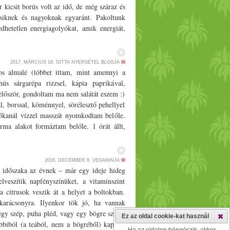
r kicsit borús volt az idő, de még száraz és
csiknek és nagyoknak egyaránt. Pakoltunk
dhetetlen energiagolyókat, amik energiát,
a dolya jojóknak – Ákos így hívja őket –
on szeretnek részt venni benne. És mitől
00 g), kesudióvaj (18 g fehérje/­­100 g),
2017. MÁRCIUS 18.
GITTA NYERSÉTEL BLOGJA
 g) és a Veganz rózsaszín fehérje (protein)
os almalé (többet ittam, mint amennyi a
 zöldborsófehérjén kívül tartalmaz céklaport
ús sárgarépa rizzsel, kápia paprikával,
homoktövis
i bogyót,
port, aswaganda port,
lőször, gondoltam ma nem salátát eszem :)
ta és az íze is. A golyók készítése közben
l, borssal, köménnyel, sörélesztő pehellyel
n ilyen porotok, nélküle is elkészíthetitek,
őkanál vízzel masszát nyomkodtam belőle.
találtok a kamrátokban. Fehérjében gazdag
ma alakot formáztam belőle. 1 órát állt,
ntés Nyomtatás Előkészítési idő 10 perc
 egy darabka zellerből aprítottam, ez nincs
yers datolyagolyó falatok tízóraira vagy
yem a "saláta"... A kesuhús annyira lágy és
nyers Konyha: vegán, gluténmentes Adag/­­
oltak különösebb ízesítés nélkül. sárgarépa
2016. DECEMBER 8.
VEGANINJA
magozva 115 g dió 75 g napraforgómag 3
ával A kenyér receptjét ITT TALÁLJÁTOK
időszaka az évnek – már egy ideje hideg
evőkanál kesudióvaj 3 teáskanál Veganz
só, fokhagyma, bors, stb... a fokhagyma és a
elveszítik napfényszínüket, a vitaminszint
lkészítés Tegyük robotgépbe a diót, a
kenyeret és jó sok zöldséggel tálalod :) A
a citrusok veszik át a helyet a boltokban.
zá a kimagozott datolyát és az összes többi
 vizet (még nincs vége a napnak, és most
 karácsonyra. Ilyenkor tök jó, ha vannak
én ragacsossá (kissé zsírossá a kókuszzsír
oskenyér zöldségekkel
egy szép, puha pléd, vagy egy bögre színes
Ez az oldal cookie-kat használ
ázzunk golyókat a masszából. Zárt dobozban,
bbiból (a teából, nem a bögréből) kaptam