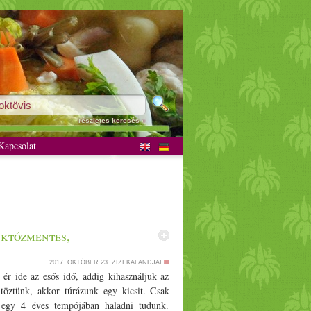
részletes keresés »
apcsolat
aktózmentes,
2017. OKTÓBER 23.
ZIZI KALANDJAI
ér ide az esős idő, addig kihasználjuk az
töztünk, akkor túrázunk egy kicsit. Csak
 egy 4 éves tempójában haladni tudunk.