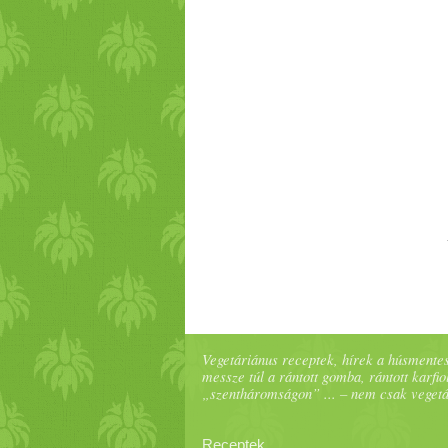
Vegetáriánus receptek, hírek a húsmentes
messze túl a rántott gomba, rántott karfiol
„szentháromságon” ... – nem csak veget
Receptek